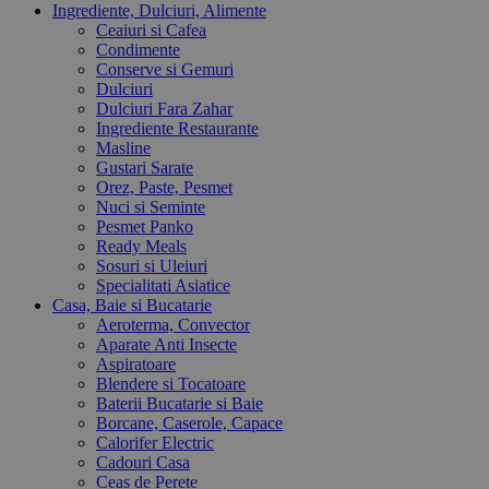
Ingrediente, Dulciuri, Alimente
Ceaiuri si Cafea
Condimente
Conserve si Gemuri
Dulciuri
Dulciuri Fara Zahar
Ingrediente Restaurante
Masline
Gustari Sarate
Orez, Paste, Pesmet
Nuci si Seminte
Pesmet Panko
Ready Meals
Sosuri si Uleiuri
Specialitati Asiatice
Casa, Baie si Bucatarie
Aeroterma, Convector
Aparate Anti Insecte
Aspiratoare
Blendere si Tocatoare
Baterii Bucatarie si Baie
Borcane, Caserole, Capace
Calorifer Electric
Cadouri Casa
Ceas de Perete