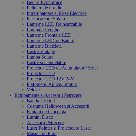
Becuri Economice
Felinare de Gradina
Intrerupatoare si Prize Electrice
Kit Incarcare Solara
Lanterne LED Reincarcabile
Lampa de Veghe
Lanterne Frontale LED
Lanterne LED pe Baterii
Lanterne Bicicleta
Lustre Vintage
Lampa Solara
Lustre si Candelabre
Proiector LED cu Acumulator / Solar
Proiector LED
Proiector LED 12V 24V
Plafoniere, Aplice, Spoturi
Veioza
Echipamente si Accesorii Petrecere
Banda LEDuri
Costume Halloween si Accesorii
Fantani de Ciocolata
Lumini Disco
Accesorii Petrecere
Laser Pointer si Proiectoare Laser
Masina de Fum