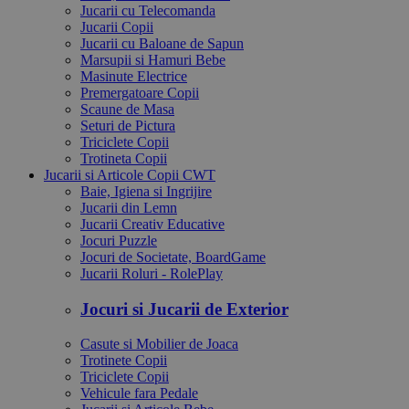
Jucarii cu Telecomanda
Jucarii Copii
Jucarii cu Baloane de Sapun
Marsupii si Hamuri Bebe
Masinute Electrice
Premergatoare Copii
Scaune de Masa
Seturi de Pictura
Triciclete Copii
Trotineta Copii
Jucarii si Articole Copii CWT
Baie, Igiena si Ingrijire
Jucarii din Lemn
Jucarii Creativ Educative
Jocuri Puzzle
Jocuri de Societate, BoardGame
Jucarii Roluri - RolePlay
Jocuri si Jucarii de Exterior
Casute si Mobilier de Joaca
Trotinete Copii
Triciclete Copii
Vehicule fara Pedale