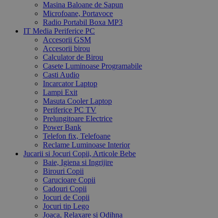
Masina Baloane de Sapun
Microfoane, Portavoce
Radio Portabil Boxa MP3
IT Media Periferice PC
Accesorii GSM
Accesorii birou
Calculator de Birou
Casete Luminoase Programabile
Casti Audio
Incarcator Laptop
Lampi Exit
Masuta Cooler Laptop
Periferice PC TV
Prelungitoare Electrice
Power Bank
Telefon fix, Telefoane
Reclame Luminoase Interior
Jucarii si Jocuri Copii, Articole Bebe
Baie, Igiena si Ingrijire
Birouri Copii
Carucioare Copii
Cadouri Copii
Jocuri de Copii
Jocuri tip Lego
Joaca, Relaxare si Odihna