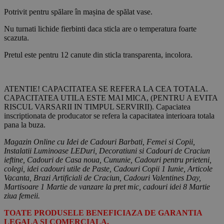
Potrivit pentru spălare în mașina de spălat vase.
Nu turnati lichide fierbinti daca sticla are o temperatura foarte
scazuta.
Pretul este pentru 12 canute din sticla transparenta, incolora.
ATENTIE! CAPACITATEA SE REFERA LA CEA TOTALA.
CAPACITATEA UTILA ESTE MAI MICA, (PENTRU A EVITA
RISCUL VARSARII IN TIMPUL SERVIRII). Capaciatea
inscriptionata de producator se refera la capacitatea interioara totala
pana la buza.
Magazin Online cu Idei de Cadouri Barbati, Femei si Copii,
Instalatii Luminoase LEDuri, Decoratiuni si Cadouri de Craciun
ieftine, Cadouri de Casa noua, Cununie, Cadouri pentru prieteni,
colegi, idei cadouri utile de Paste, Cadouri Copii 1 Iunie, Articole
Vacanta, Brazi Artificiali de Craciun, Cadouri Valentines Day,
Martisoare 1 Martie de vanzare la pret mic, cadouri idei 8 Martie
ziua femeii.
TOATE PRODUSELE BENEFICIAZA DE GARANTIA
LEGALA SI COMERCIALA.