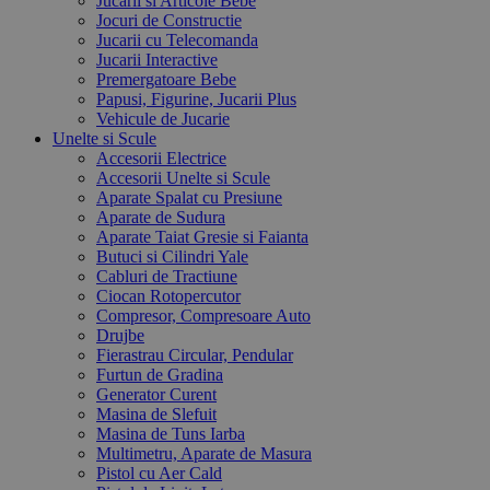
Jucarii si Articole Bebe
Jocuri de Constructie
Jucarii cu Telecomanda
Jucarii Interactive
Premergatoare Bebe
Papusi, Figurine, Jucarii Plus
Vehicule de Jucarie
Unelte si Scule
Accesorii Electrice
Accesorii Unelte si Scule
Aparate Spalat cu Presiune
Aparate de Sudura
Aparate Taiat Gresie si Faianta
Butuci si Cilindri Yale
Cabluri de Tractiune
Ciocan Rotopercutor
Compresor, Compresoare Auto
Drujbe
Fierastrau Circular, Pendular
Furtun de Gradina
Generator Curent
Masina de Slefuit
Masina de Tuns Iarba
Multimetru, Aparate de Masura
Pistol cu Aer Cald