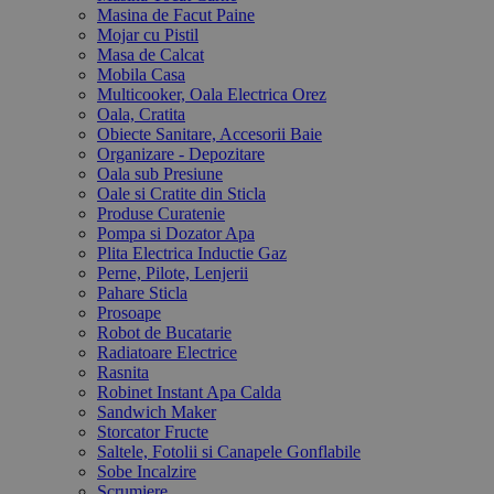
Masina de Facut Paine
Mojar cu Pistil
Masa de Calcat
Mobila Casa
Multicooker, Oala Electrica Orez
Oala, Cratita
Obiecte Sanitare, Accesorii Baie
Organizare - Depozitare
Oala sub Presiune
Oale si Cratite din Sticla
Produse Curatenie
Pompa si Dozator Apa
Plita Electrica Inductie Gaz
Perne, Pilote, Lenjerii
Pahare Sticla
Prosoape
Robot de Bucatarie
Radiatoare Electrice
Rasnita
Robinet Instant Apa Calda
Sandwich Maker
Storcator Fructe
Saltele, Fotolii si Canapele Gonflabile
Sobe Incalzire
Scrumiere