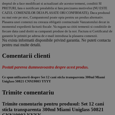
dreptul de a face modificari si actualizari ale acestor termeni, conditii SI
PRETURI, fara o notificare prealabila si fara precizarea motivelor (NU ESTE
CAZUL COMENZILOR DEJA PLASATE ORI CONFIRMATE). Daca produsul
nu mai este pe stoc, Cumparatorul poate opta pentru un produs alternativ.
Plasarea unei comenzi nu creeaza obligatii contractuale Vanzatorului decat in
momentul expedierii facturii fiscale. Va rugam sa cititi termenii si conditiile de
fiecare data cand doriti sa cumparati produse de la noi. Factura si Certificatul de
garantie le primiti pe adresa de e-mail introdusa la plasarea comenzii.
Nu exista informatii disponibile privind garantia. Ne puteti contacta
pentru mai multe detalii.
Comentarii clienti
Postati parerea dumneavoastra despre acest produs.
Ce spun utilizatorii despre Set 12 cani sticla transparenta 300ml Miami
Uniglass 50821 CNN19003 YYYY
Trimite comentariu
Trimite comentariu pentru produsul:
Set 12 cani
sticla transparenta 300ml Miami Uniglass 50821