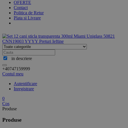
OFERTE
Contact
Politica de Retur
Plata si Livrare
in descriere
+40747159999
Contul meu
Autentificare
Inregistrare
0
Cos
Produse
Produse