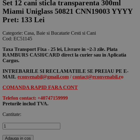
Set 12 cani sticla transparenta 300ml
Miami Uniglass 50821 CNN19003 YYYY
Pret: 133 Lei
Categorie:
Casa, Baie si Bucatarie Cesti si Cani
Cod:
EC51145
Taxa Transport Fixa - 25 lei, Livrare in ~2-3 zile. Plata
RAMBURS CASH/CARD direct la curier sau in Aplicatia
Cargus.
INTREBARILE SI RECLAMATIILE SE PREIAU PE E-
MAIL
econvenabil@gmail.com
/
contact@econvenabil.r
o
COMANDA RAPID FARA CONT
Telefon contact: +40747159999
Preturile includ TVA.
Cantitate:
Adauga in cos