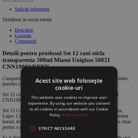
Solicita informatii
Distribuie in social media
Descriere
Garantie
Comentarii
Detalii pentru produsul Set 12 cani sticla
transparenta 300ml Miami Uniglass 50821
CNN19003 YYYY
Cumpara Ieftin pentru tine, sau ofera produsul cadou prietenilor,
Acest site web folosește
familiei ori colegilor.
cookie-uri
Set 12 cani sticla transparenta 300ml Miami Uniglass 50821
This website uses cookies to improve user
CNN19003
experience. By using our website you consent
to all cookies in accordance with our Cookie
Set 12 Cani Sticla Transparenta Incolora se servit Ceai, Cafea,
Policy.
Află mai multe
Lapte, Ciocolata calda etc. capacitate totala 300ml , ideale pentru
baruri, terase, hoteluri (ideale la micul dejun), restaurante sau chiar
pentru o petrecere data in propria dumneavoastra casa.
STRICT NECESARE
Fa-ti diminetile mai frumoase cu o ciocolata calda, o portie de ceai