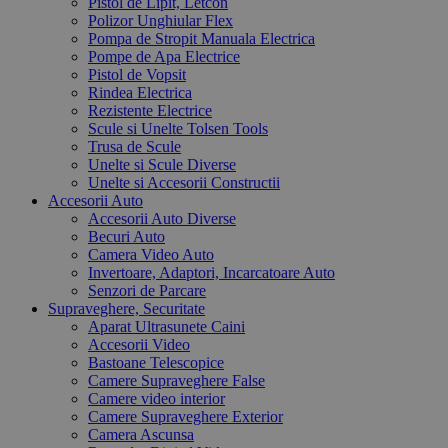
Pistol de Lipit, Letcon
Polizor Unghiular Flex
Pompa de Stropit Manuala Electrica
Pompe de Apa Electrice
Pistol de Vopsit
Rindea Electrica
Rezistente Electrice
Scule si Unelte Tolsen Tools
Trusa de Scule
Unelte si Scule Diverse
Unelte si Accesorii Constructii
Accesorii Auto
Accesorii Auto Diverse
Becuri Auto
Camera Video Auto
Invertoare, Adaptori, Incarcatoare Auto
Senzori de Parcare
Supraveghere, Securitate
Aparat Ultrasunete Caini
Accesorii Video
Bastoane Telescopice
Camere Supraveghere False
Camere video interior
Camere Supraveghere Exterior
Camera Ascunsa