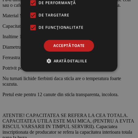
DE PERFORMANȚĂ
sau o cafea savuroasa, servita dintr-o cana eleganta din sticla.
DE TARGETARE
Material Sticla incolora
Capacitate: 300ml
DE FUNCŢIONALITATE
Inaltime 10cm
ACCEPTĂ TOATE
Diametru 8.9cm
Fereastra de culoare
ARATĂ DETALIILE
Potrivit pentru spălare în mașina de spălat vase.
Nu turnati lichide fierbinti daca sticla are o temperatura foarte
scazuta.
Pretul este pentru 12 canute din sticla transparenta, incolora.
ATENTIE! CAPACITATEA SE REFERA LA CEA TOTALA.
CAPACITATEA UTILA ESTE MAI MICA, (PENTRU A EVITA
RISCUL VARSARII IN TIMPUL SERVIRII). Capaciatea
inscriptionata de producator se refera la capacitatea interioara totala
pana la buza.