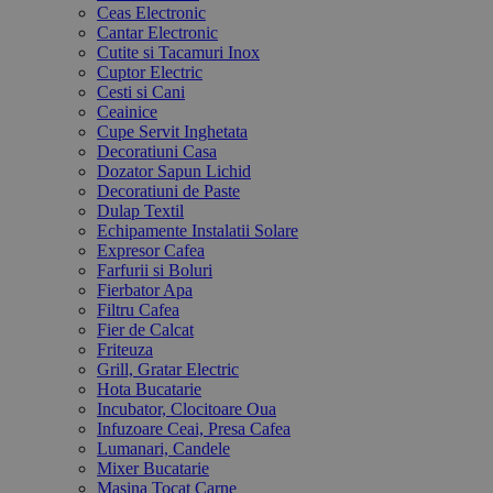
Ceas Electronic
Cantar Electronic
Cutite si Tacamuri Inox
Cuptor Electric
Cesti si Cani
Ceainice
Cupe Servit Inghetata
Decoratiuni Casa
Dozator Sapun Lichid
Decoratiuni de Paste
Dulap Textil
Echipamente Instalatii Solare
Expresor Cafea
Farfurii si Boluri
Fierbator Apa
Filtru Cafea
Fier de Calcat
Friteuza
Grill, Gratar Electric
Hota Bucatarie
Incubator, Clocitoare Oua
Infuzoare Ceai, Presa Cafea
Lumanari, Candele
Mixer Bucatarie
Masina Tocat Carne