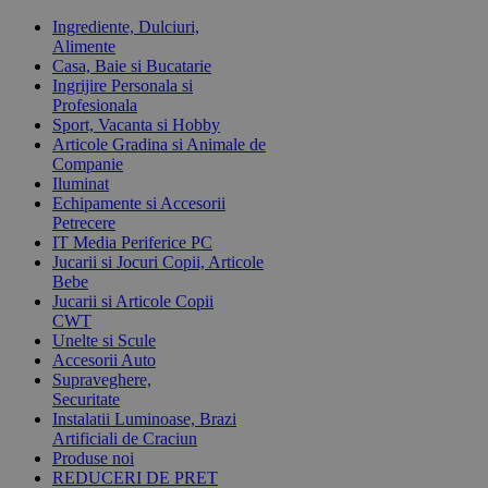
Ingrediente, Dulciuri,
Alimente
Casa, Baie si Bucatarie
Ingrijire Personala si
Profesionala
Sport, Vacanta si Hobby
Articole Gradina si Animale de
Companie
Iluminat
Echipamente si Accesorii
Petrecere
IT Media Periferice PC
Jucarii si Jocuri Copii, Articole
Bebe
Jucarii si Articole Copii
CWT
Unelte si Scule
Accesorii Auto
Supraveghere,
Securitate
Instalatii Luminoase, Brazi
Artificiali de Craciun
Produse noi
REDUCERI DE PRET