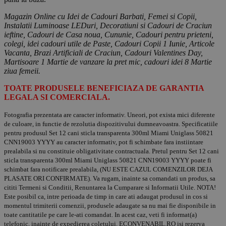
Magazin Online cu Idei de Cadouri Barbati, Femei si Copii,
Instalatii Luminoase LEDuri, Decoratiuni si Cadouri de Craciun
ieftine, Cadouri de Casa noua, Cununie, Cadouri pentru prieteni,
colegi, idei cadouri utile de Paste, Cadouri Copii 1 Iunie, Articole
Vacanta, Brazi Artificiali de Craciun, Cadouri Valentines Day,
Martisoare 1 Martie de vanzare la pret mic, cadouri idei 8 Martie
ziua femeii.
TOATE PRODUSELE BENEFICIAZA DE GARANTIA
LEGALA SI COMERCIALA.
Fotografia prezentata are caracter informativ. Uneori, pot exista mici diferente
de culoare, in functie de rezolutia dispozitivului dumneavoastra. Specificatiile
pentru produsul Set 12 cani sticla transparenta 300ml Miami Uniglass 50821
CNN19003 YYYY au caracter informativ, pot fi schimbate fara instiintare
prealabila si nu constituie obligativitate contractuala. Pretul pentru Set 12 cani
sticla transparenta 300ml Miami Uniglass 50821 CNN19003 YYYY poate fi
schimbat fara notificare prealabila, (NU ESTE CAZUL COMENZILOR DEJA
PLASATE ORI CONFIRMATE). Va rugam, inainte sa comandati un produs, sa
cititi Termeni si Conditii, Renuntarea la Cumparare si Informatii Utile. NOTA!
Este posibil ca, intre perioada de timp in care ati adaugat produsul in cos si
momentul trimiterii comenzii, produsele adaugate sa nu mai fie disponibile in
toate cantitatile pe care le-ati comandat. In acest caz, veti fi informat(a)
telefonic, inainte de expedierea coletului. ECONVENABIL.RO isi rezerva