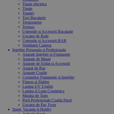
Tigaie electrica
Tigaie
Toaster
Tavi Bucatarie
Termometre
Termos
Ustensile si Accesorii Bucatarie
Uscator de Rufe
Ustensile si Accesorii BAR
Ventilator Camera
Ingrijire Personala si Profesionala
Aparate Ingrijire si Frumusete
Aparate de Masaj
Aparate de Epilat si Accesorii
Aparat de Ras
Aparate Coafat
Cosmetice Frumusete si Ingrijire
Fitness si Slabire
Lampa UV Unghii
Lampa si Lupa Cosmetica
Masina de Tuns
Perii Profesionale Coafat Parul
Uscator de Par, Feon
Sport, Vacanta si Hobby
Articole Sport