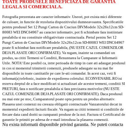
TOATE PRODUSELE BENEFICIAZA DE GARANTIA
LEGALA SI COMERCIALA.
Fotografia prezentata are caracter informativ. Uneori, pot exista mici diferente
de culoare, in functie de rezolutia dispozitivului dumneavoastra. Specificatiile
pentru produsul Set 12 Pungi Carton de Craciun DIV.Modele 32x26x12cm SD-
80083 WEI DNC64967 au caracter informativ, pot fi schimbate fara instiintare
prealabila si nu constituie obligativitate contractuala. Pretul pentru Set 12
Pungi Carton de Craciun DIV.Modele 32x26x12cm SD-80083 WEI DNC64967
poate fi schimbat fara notificare prealabila, (NU ESTE CAZUL COMENZILOR
DEJA PLASATE ORI CONFIRMATE). Va rugam, inainte sa comandati un
produs, sa cititi Termeni si Conditii, Renuntarea la Cumparare si Informatii
Utile. NOTA! Este posibil ca, intre perioada de timp in care ati adaugat produsul
in cos si momentul trimiterii comenzii, produsele adaugate sa nu mai fie
disponibile in toate cantitatile pe care le-ati comandat. In acest caz, veti fi
informat(a) telefonic, inainte de expedierea coletului. ECONVENABIL.RO isi
rezerva dreptul de a face modificari si actualizari ale acestor termeni, conditii SI
PRETURI, fara o notificare prealabila si fara precizarea motivelor (NU ESTE
CAZUL COMENZILOR DEJA PLASATE ORI CONFIRMATE). Daca produsul
nu mai este pe stoc, Cumparatorul poate opta pentru un produs alternativ.
Plasarea unei comenzi nu creeaza obligatii contractuale Vanzatorului decat in
momentul expedierii facturii fiscale. Va rugam sa cititi termenii si conditiile de
fiecare data cand doriti sa cumparati produse de la noi. Factura si Certificatul de
garantie le primiti pe adresa de e-mail introdusa la plasarea comenzii.
Nu exista informatii disponibile privind garantia. Ne puteti contacta