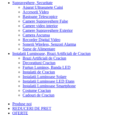
Supraveghere, Securitate
Aparat Ultrasunete Caini
Accesorii Video
Bastoane Telescopice
Camere Supraveghere False
Camere video interior
Camere Supraveghere Exterior
Camera Ascunsa
Recorder Digital Video
Sonerii Wireless, Senzori Alarma
Surse de Alimentare
Instalatii Luminoase, Brazi Artificiali de Craciun
Brazi Artificiali de Craciun
Decoratiuni Craciun
Furtun Luminos, Banda LED
Instalatii de Craciun
Instalatii Luminoase Solare
Instalatii Luminoase LED Etans
Instalatii Luminoase Smartphone
Costume Craciun
Cadouri de Craciun
Produse noi
REDUCERI DE PRET
OFERTE