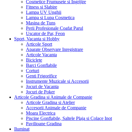
Cosmetice Frumusete si Ingrijire
Fitness si Slabire
Lampa UV Unghii
Lampa si Lupa Cosmetica
Masina de Tuns
Perii Profesionale Coafat Parul
Uscator de Par, Feon
Sport, Vacanta si Hobby
Articole Sport
Aparate Observare Inregistrare
Articole Vacanta
Biciclete
Barci Gonflabile
Corturi
Genti Frigorifice
Instrumente Muzicale si Accesorii
Jocuri de Vacanta
Jocuri de Poker
Articole Gradina si Animale de Companie
Articole Gradina si Atelier
Accesorii Animale de Companie
Moara Electrica
Piscine Gonflabile, Saltele Plaja si Colace Inot
Pavilioane Gradina
Iluminat