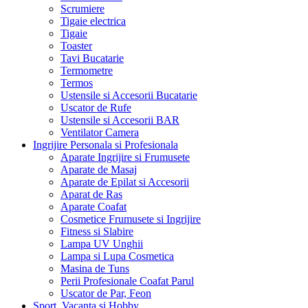
Scrumiere
Tigaie electrica
Tigaie
Toaster
Tavi Bucatarie
Termometre
Termos
Ustensile si Accesorii Bucatarie
Uscator de Rufe
Ustensile si Accesorii BAR
Ventilator Camera
Ingrijire Personala si Profesionala
Aparate Ingrijire si Frumusete
Aparate de Masaj
Aparate de Epilat si Accesorii
Aparat de Ras
Aparate Coafat
Cosmetice Frumusete si Ingrijire
Fitness si Slabire
Lampa UV Unghii
Lampa si Lupa Cosmetica
Masina de Tuns
Perii Profesionale Coafat Parul
Uscator de Par, Feon
Sport, Vacanta si Hobby