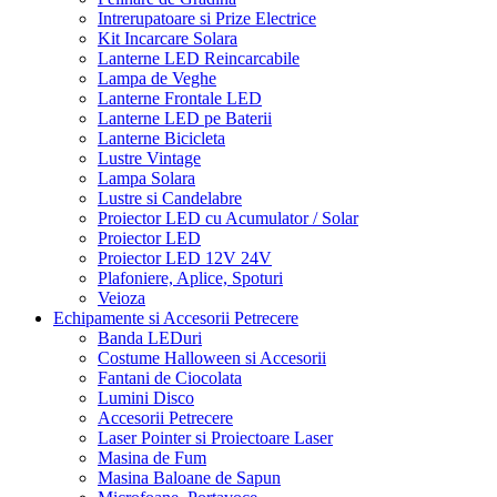
Intrerupatoare si Prize Electrice
Kit Incarcare Solara
Lanterne LED Reincarcabile
Lampa de Veghe
Lanterne Frontale LED
Lanterne LED pe Baterii
Lanterne Bicicleta
Lustre Vintage
Lampa Solara
Lustre si Candelabre
Proiector LED cu Acumulator / Solar
Proiector LED
Proiector LED 12V 24V
Plafoniere, Aplice, Spoturi
Veioza
Echipamente si Accesorii Petrecere
Banda LEDuri
Costume Halloween si Accesorii
Fantani de Ciocolata
Lumini Disco
Accesorii Petrecere
Laser Pointer si Proiectoare Laser
Masina de Fum
Masina Baloane de Sapun