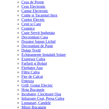
Ceas de Perete
Ceas Electronic
Cantar Electronic
Cutite si Tacamuri Inox
Cuptor Electric
Cesti si Cani
Ceainice
Cupe Servit Inghetata
Decoratiuni Casa
Dozator Sapun Lichid
Decoratiuni de Paste
Dulap Textil
Echipamente Instalatii Solare
Expresor Cafea
Farfurii si Boluri
Fierbator Apa
Filtru Cafea
Fier de Calcat
Friteuza
Grill, Gratar Electric
Hota Bucatarie
Incubator, Clocitoare Oua
Infuzoare Ceai, Presa Cafea
Lumanari, Candele
Mixer Bucatarie