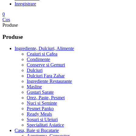
Inregistrare
0
Cos
Produse
Produse
Ingrediente, Dulciuri, Alimente
Ceaiuri si Cafea
Condimente
Conserve si Gemuri
Dulciuri
Dulciuri Fara Zahar
Ingrediente Restaurante
Masline
Gustari Sarate
Orez, Paste, Pesmet
Nuci si Seminte
Pesmet Panko
Ready Meals
Sosuri si Uleiuri
Specialitati Asiatice
Casa, Baie si Bucatarie
Aeroterma, Convector