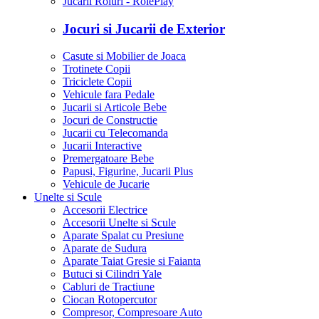
Jucarii Roluri - RolePlay
Jocuri si Jucarii de Exterior
Casute si Mobilier de Joaca
Trotinete Copii
Triciclete Copii
Vehicule fara Pedale
Jucarii si Articole Bebe
Jocuri de Constructie
Jucarii cu Telecomanda
Jucarii Interactive
Premergatoare Bebe
Papusi, Figurine, Jucarii Plus
Vehicule de Jucarie
Unelte si Scule
Accesorii Electrice
Accesorii Unelte si Scule
Aparate Spalat cu Presiune
Aparate de Sudura
Aparate Taiat Gresie si Faianta
Butuci si Cilindri Yale
Cabluri de Tractiune
Ciocan Rotopercutor
Compresor, Compresoare Auto