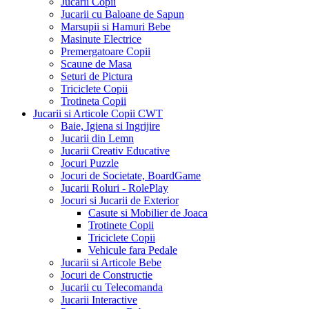
Jucarii Copii
Jucarii cu Baloane de Sapun
Marsupii si Hamuri Bebe
Masinute Electrice
Premergatoare Copii
Scaune de Masa
Seturi de Pictura
Triciclete Copii
Trotineta Copii
Jucarii si Articole Copii CWT
Baie, Igiena si Ingrijire
Jucarii din Lemn
Jucarii Creativ Educative
Jocuri Puzzle
Jocuri de Societate, BoardGame
Jucarii Roluri - RolePlay
Jocuri si Jucarii de Exterior
Casute si Mobilier de Joaca
Trotinete Copii
Triciclete Copii
Vehicule fara Pedale
Jucarii si Articole Bebe
Jocuri de Constructie
Jucarii cu Telecomanda
Jucarii Interactive