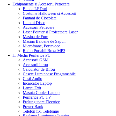
Echipamente si Accesorii Petrecere
Banda LEDuri
Costume Halloween si Accesorii
Fantani de Ciocolata
Lumini Disco
Accesorii Petrecere
Laser Pointer si Proiectoare Laser
Masina de Fum
Masina Baloane de Sapun
Microfoane, Portavoce
Radio Portabil Boxa MP3
IT Media Periferice PC
Accesorii GSM
Accesorii birou
Calculator de Birou
Casete Luminoase Programabile
Casti Audio
Incarcator Laptop
Lampi Exit
Masuta Cooler Laptop
Periferice PC TV
Prelungitoare Electrice
Power Bank
Telefon fix, Telefoane
Reclame Luminoase Interior