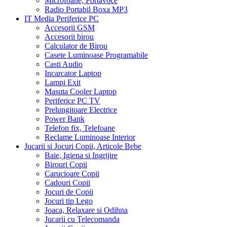
Microfoane, Portavoce
Radio Portabil Boxa MP3
IT Media Periferice PC
Accesorii GSM
Accesorii birou
Calculator de Birou
Casete Luminoase Programabile
Casti Audio
Incarcator Laptop
Lampi Exit
Masuta Cooler Laptop
Periferice PC TV
Prelungitoare Electrice
Power Bank
Telefon fix, Telefoane
Reclame Luminoase Interior
Jucarii si Jocuri Copii, Articole Bebe
Baie, Igiena si Ingrijire
Birouri Copii
Carucioare Copii
Cadouri Copii
Jocuri de Copii
Jocuri tip Lego
Joaca, Relaxare si Odihna
Jucarii cu Telecomanda