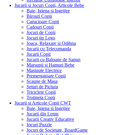
Jucarii si Jocuri Copii, Articole Bebe
Baie, Igiena si Ingrijire
Birouri Copii
Carucioare Copii
Cadouri Copii
Jocuri de Copii
Jocuri tip Lego
Joaca, Relaxare si Odihna
Jucarii cu Telecomanda
Jucarii Copii
Jucarii cu Baloane de Sapun
Marsupii si Hamuri Bebe
Masinute Electrice
Premergatoare Copii
Scaune de Masa
Seturi de Pictura
Triciclete Copii
Trotineta Copii
Jucarii si Articole Copii CWT
Baie, Igiena si Ingrijire
Jucarii din Lemn
Jucarii Creativ Educative
Jocuri Puzzle
Jocuri de Societate, BoardGame