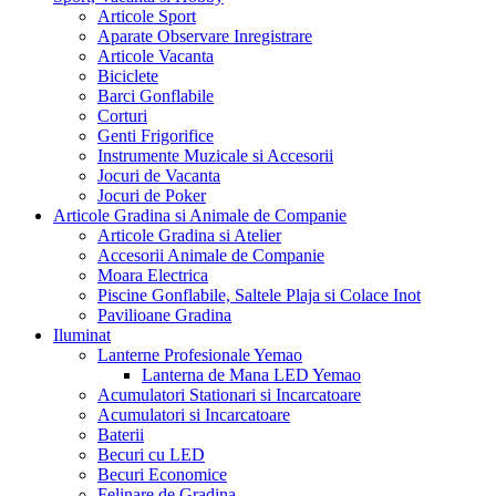
Articole Sport
Aparate Observare Inregistrare
Articole Vacanta
Biciclete
Barci Gonflabile
Corturi
Genti Frigorifice
Instrumente Muzicale si Accesorii
Jocuri de Vacanta
Jocuri de Poker
Articole Gradina si Animale de Companie
Articole Gradina si Atelier
Accesorii Animale de Companie
Moara Electrica
Piscine Gonflabile, Saltele Plaja si Colace Inot
Pavilioane Gradina
Iluminat
Lanterne Profesionale Yemao
Lanterna de Mana LED Yemao
Acumulatori Stationari si Incarcatoare
Acumulatori si Incarcatoare
Baterii
Becuri cu LED
Becuri Economice
Felinare de Gradina