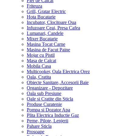
Fier de Calcat
Friteuza
Grill, Gratar Electric
Hota Bucatarie
Incubator, Clocitoare Oua
Infuzoare Ceai, Presa Cafea
Lumanari, Candele
Mixer Bucatarie
Masina Tocat Carne
Masina de Facut Paine
Mojar cu Pistil
Masa de Calcat
Mobila Casa
Multicooker, Oala Electrica Orez
Oala, Cratita
Obiecte Sanitare, Accesorii Baie
Organizare - Depozitare
Oala sub Presiune
Oale si Cratite din Sticla
Produse Curatenie
Pompa si Dozator Apa
Plita Electrica Inductie Gaz
Perne, Pilote, Lenjerii
Pahare Sticla
Prosoape