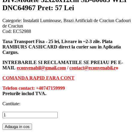
DNC64967
Pret: 57 Lei
Categorie:
Instalatii Luminoase, Brazi Artificiali de Craciun Cadouri
de Craciun
Cod:
EC52988
Taxa Transport Fixa - 25 lei, Livrare in ~2-3 zile. Plata
RAMBURS CASH/CARD direct la curier sau in Aplicatia
Cargus.
INTREBARILE SI RECLAMATIILE SE PREIAU PE E-
MAIL
econvenabil@gmail.com
/
contact@econvenabil.r
o
COMANDA RAPID FARA CONT
Telefon contact: +40747159999
Preturile includ TVA.
Cantitate:
Adauga in cos