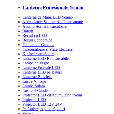
Lanterne Profesionale Yemao
Lanterna de Mana LED Yemao
Acumulatori Stationari si Incarcatoare
Acumulatori si Incarcatoare
Baterii
Becuri cu LED
Becuri Economice
Felinare de Gradina
Intrerupatoare si Prize Electrice
Kit Incarcare Solara
Lanterne LED Reincarcabile
Lampa de Veghe
Lanterne Frontale LED
Lanterne LED pe Baterii
Lanterne Bicicleta
Lustre Vintage
Lampa Solara
Lustre si Candelabre
Proiector LED cu Acumulator / Solar
Proiector LED
Proiector LED 12V 24V
Plafoniere, Aplice, Spoturi
Veioza