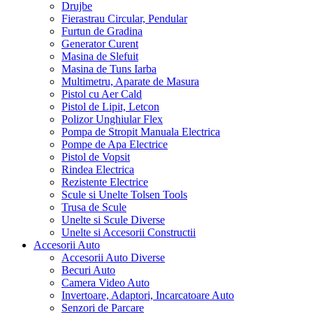
Drujbe
Fierastrau Circular, Pendular
Furtun de Gradina
Generator Curent
Masina de Slefuit
Masina de Tuns Iarba
Multimetru, Aparate de Masura
Pistol cu Aer Cald
Pistol de Lipit, Letcon
Polizor Unghiular Flex
Pompa de Stropit Manuala Electrica
Pompe de Apa Electrice
Pistol de Vopsit
Rindea Electrica
Rezistente Electrice
Scule si Unelte Tolsen Tools
Trusa de Scule
Unelte si Scule Diverse
Unelte si Accesorii Constructii
Accesorii Auto
Accesorii Auto Diverse
Becuri Auto
Camera Video Auto
Invertoare, Adaptori, Incarcatoare Auto
Senzori de Parcare