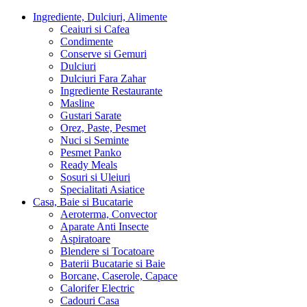
Ingrediente, Dulciuri, Alimente
Ceaiuri si Cafea
Condimente
Conserve si Gemuri
Dulciuri
Dulciuri Fara Zahar
Ingrediente Restaurante
Masline
Gustari Sarate
Orez, Paste, Pesmet
Nuci si Seminte
Pesmet Panko
Ready Meals
Sosuri si Uleiuri
Specialitati Asiatice
Casa, Baie si Bucatarie
Aeroterma, Convector
Aparate Anti Insecte
Aspiratoare
Blendere si Tocatoare
Baterii Bucatarie si Baie
Borcane, Caserole, Capace
Calorifer Electric
Cadouri Casa