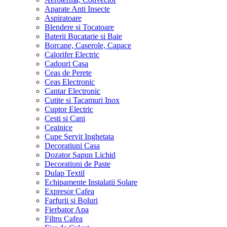
Aparate Anti Insecte
Aspiratoare
Blendere si Tocatoare
Baterii Bucatarie si Baie
Borcane, Caserole, Capace
Calorifer Electric
Cadouri Casa
Ceas de Perete
Ceas Electronic
Cantar Electronic
Cutite si Tacamuri Inox
Cuptor Electric
Cesti si Cani
Ceainice
Cupe Servit Inghetata
Decoratiuni Casa
Dozator Sapun Lichid
Decoratiuni de Paste
Dulap Textil
Echipamente Instalatii Solare
Expresor Cafea
Farfurii si Boluri
Fierbator Apa
Filtru Cafea