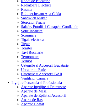
Robot de Bucatarie
Radiatoare Electrice
Rasnita
Robinet Instant Apa Calda
Sandwich Maker
Storcator Fructe
Saltele, Fotolii si Canapele Gonflabile
Sobe Incalzire
Scrumiere
Tigaie electrica
Tigaie
Toaster
Tavi Bucatarie
Termometre
Termos
Ustensile si Accesorii Bucatarie
Uscator de Rufe
Ustensile si Accesorii BAR
Ventilator Camera
Ingrijire Personala si Profesionala
Aparate Ingrijire si Frumusete
Aparate de Masaj
Aparate de Epilat si Accesorii
Aparat de Ras
Aparate Coafat