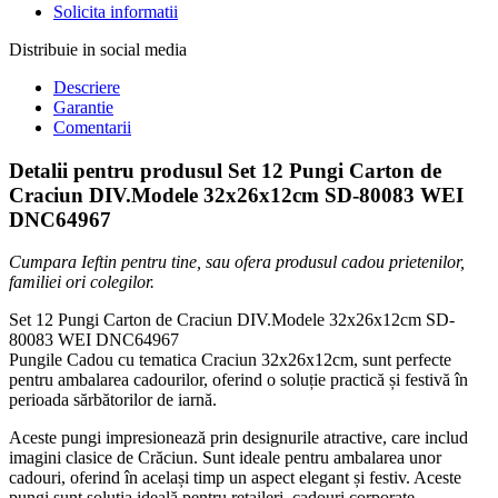
Solicita informatii
Distribuie in social media
Descriere
Garantie
Comentarii
Detalii pentru produsul Set 12 Pungi Carton de
Craciun DIV.Modele 32x26x12cm SD-80083 WEI
DNC64967
Cumpara Ieftin pentru tine, sau ofera produsul cadou prietenilor,
familiei ori colegilor.
Set 12 Pungi Carton de Craciun DIV.Modele 32x26x12cm SD-
80083 WEI DNC64967
Pungile Cadou cu tematica Craciun 32x26x12cm, sunt perfecte
pentru ambalarea cadourilor, oferind o soluție practică și festivă în
perioada sărbătorilor de iarnă.
Aceste pungi impresionează prin designurile atractive, care includ
imagini clasice de Crăciun. Sunt ideale pentru ambalarea unor
cadouri, oferind în același timp un aspect elegant și festiv. Aceste
pungi sunt soluția ideală pentru retaileri, cadouri corporate ,