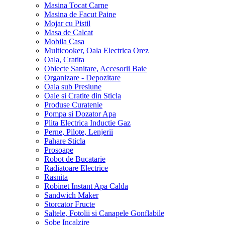
Masina Tocat Carne
Masina de Facut Paine
Mojar cu Pistil
Masa de Calcat
Mobila Casa
Multicooker, Oala Electrica Orez
Oala, Cratita
Obiecte Sanitare, Accesorii Baie
Organizare - Depozitare
Oala sub Presiune
Oale si Cratite din Sticla
Produse Curatenie
Pompa si Dozator Apa
Plita Electrica Inductie Gaz
Perne, Pilote, Lenjerii
Pahare Sticla
Prosoape
Robot de Bucatarie
Radiatoare Electrice
Rasnita
Robinet Instant Apa Calda
Sandwich Maker
Storcator Fructe
Saltele, Fotolii si Canapele Gonflabile
Sobe Incalzire