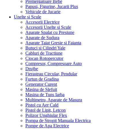
Premergatoare Bebe
Papusi, Figurine, Jucarii Plus
Vehicule de Jucarie
Unelte si Scule
Accesorii Electrice
Accesorii Unelte si Scule
Aparate Spalat cu Presiune
Aparate de Sudura
Aparate Taiat Gresie si Faianta
Butuci si Cilindri Yale
Cabluri de Tractiune
Ciocan Rotopercutor
Compresor, Compresoare Auto
Drujbe
Fierastrau Circular, Pendular
Furtun de Gradina
Generator Curent
Masina de Slefuit
Masina de Tuns Iarba
Multimetru, Aparate de Masura
Pistol cu Aer Cald
Pistol de Lipit, Letcon
Polizor Unghiular Flex
Pompa de Stropit Manuala Electrica
Pompe de Apa Electrice