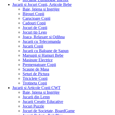
Jucarii si Jocuri Copii, Articole Bebe
Baie, Igiena si Ingrijire
Birouri Copii
Carucioare Copii
Cadouri Copii
Jocuri de Copii
Jocuri tip Lego
Joaca, Relaxare si Odihna
Jucarii cu Telecomanda
Jucarii Copii
Jucarii cu Baloane de Sapun
Marsupii si Hamuri Bebe
Masinute Electrice
Premergatoare Copii
Scaune de Masa
Seturi de Pictura
Triciclete Copii
Trotineta Copii
Jucarii si Articole Copii CWT
Baie, Igiena si Ingrijire
Jucarii din Lemn
Jucarii Creativ Educative
Jocuri Puzzle
Jocuri de Societate, BoardGame