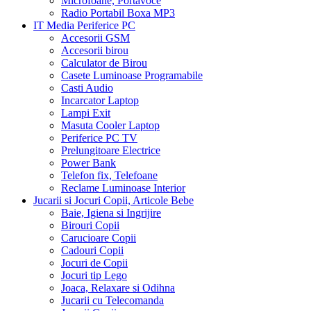
Microfoane, Portavoce
Radio Portabil Boxa MP3
IT Media Periferice PC
Accesorii GSM
Accesorii birou
Calculator de Birou
Casete Luminoase Programabile
Casti Audio
Incarcator Laptop
Lampi Exit
Masuta Cooler Laptop
Periferice PC TV
Prelungitoare Electrice
Power Bank
Telefon fix, Telefoane
Reclame Luminoase Interior
Jucarii si Jocuri Copii, Articole Bebe
Baie, Igiena si Ingrijire
Birouri Copii
Carucioare Copii
Cadouri Copii
Jocuri de Copii
Jocuri tip Lego
Joaca, Relaxare si Odihna
Jucarii cu Telecomanda