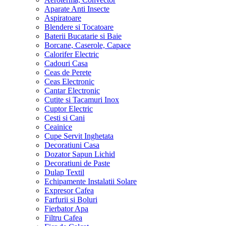
Aparate Anti Insecte
Aspiratoare
Blendere si Tocatoare
Baterii Bucatarie si Baie
Borcane, Caserole, Capace
Calorifer Electric
Cadouri Casa
Ceas de Perete
Ceas Electronic
Cantar Electronic
Cutite si Tacamuri Inox
Cuptor Electric
Cesti si Cani
Ceainice
Cupe Servit Inghetata
Decoratiuni Casa
Dozator Sapun Lichid
Decoratiuni de Paste
Dulap Textil
Echipamente Instalatii Solare
Expresor Cafea
Farfurii si Boluri
Fierbator Apa
Filtru Cafea