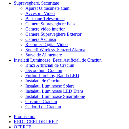
Supraveghere, Securitate
Aparat Ultrasunete Caini
Accesorii Video
Bastoane Telescopice
Camere Supraveghere False
Camere video interior
Camere Supraveghere Exterior
Camera Ascunsa
Recorder Digital Video
Sonerii Wireless, Senzori Alarma
Surse de Alimentare
Instalatii Luminoase, Brazi Artificiali de Craciun
Brazi Artificiali de Craciun
Decoratiuni Craciun
Furtun Luminos, Banda LED
Instalatii de Craciun
Instalatii Luminoase Solare
Instalatii Luminoase LED Etans
Instalatii Luminoase Smartphone
Costume Craciun
Cadouri de Craciun
Produse noi
REDUCERI DE PRET
OFERTE