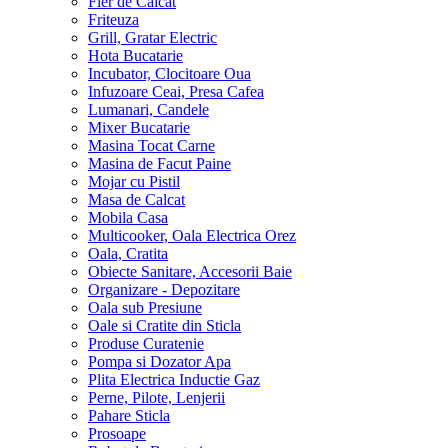
Fier de Calcat
Friteuza
Grill, Gratar Electric
Hota Bucatarie
Incubator, Clocitoare Oua
Infuzoare Ceai, Presa Cafea
Lumanari, Candele
Mixer Bucatarie
Masina Tocat Carne
Masina de Facut Paine
Mojar cu Pistil
Masa de Calcat
Mobila Casa
Multicooker, Oala Electrica Orez
Oala, Cratita
Obiecte Sanitare, Accesorii Baie
Organizare - Depozitare
Oala sub Presiune
Oale si Cratite din Sticla
Produse Curatenie
Pompa si Dozator Apa
Plita Electrica Inductie Gaz
Perne, Pilote, Lenjerii
Pahare Sticla
Prosoape