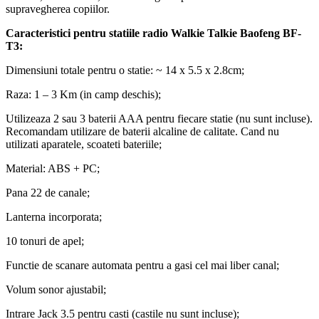
vacante, intre masini, la drum lung sau pentru monitorizarea si
supravegherea copiilor.
Caracteristici pentru statiile radio Walkie Talkie Baofeng BF-
T3:
Dimensiuni totale pentru o statie: ~ 14 x 5.5 x 2.8cm;
Raza: 1 – 3 Km (in camp deschis);
Utilizeaza 2 sau 3 baterii AAA pentru fiecare statie (nu sunt incluse).
Recomandam utilizare de baterii alcaline de calitate. Cand nu
utilizati aparatele, scoateti bateriile;
Material: ABS + PC;
Pana 22 de canale;
Lanterna incorporata;
10 tonuri de apel;
Functie de scanare automata pentru a gasi cel mai liber canal;
Volum sonor ajustabil;