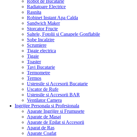
Robot de Bucatarie
Radiatoare Electrice
Rasnita
Robinet Instant Apa Calda
Sandwich Maker
Storcator Fructe
Saltele, Fotolii si Canapele Gonflabile
Sobe Incalzire
Scrumiere
Tigaie electrica
Tigaie
Toaster
Tavi Bucatarie
Termometre
Termos
Ustensile si Accesorii Bucatarie
Uscator de Rufe
Ustensile si Accesorii BAR
Ventilator Camera
Ingrijire Personala si Profesionala
Aparate Ingrijire si Frumusete
Aparate de Masaj
Aparate de Epilat si Accesorii
Aparat de Ras
Aparate Coafat