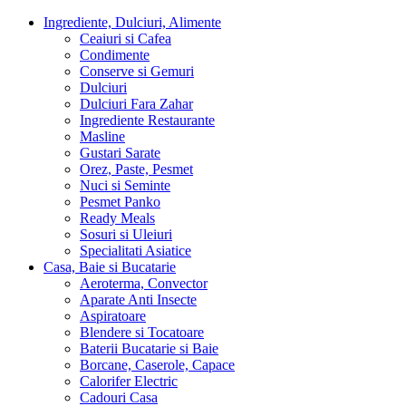
Ingrediente, Dulciuri, Alimente
Ceaiuri si Cafea
Condimente
Conserve si Gemuri
Dulciuri
Dulciuri Fara Zahar
Ingrediente Restaurante
Masline
Gustari Sarate
Orez, Paste, Pesmet
Nuci si Seminte
Pesmet Panko
Ready Meals
Sosuri si Uleiuri
Specialitati Asiatice
Casa, Baie si Bucatarie
Aeroterma, Convector
Aparate Anti Insecte
Aspiratoare
Blendere si Tocatoare
Baterii Bucatarie si Baie
Borcane, Caserole, Capace
Calorifer Electric
Cadouri Casa