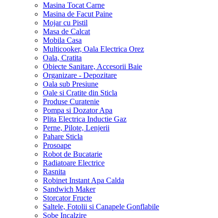
Masina Tocat Carne
Masina de Facut Paine
Mojar cu Pistil
Masa de Calcat
Mobila Casa
Multicooker, Oala Electrica Orez
Oala, Cratita
Obiecte Sanitare, Accesorii Baie
Organizare - Depozitare
Oala sub Presiune
Oale si Cratite din Sticla
Produse Curatenie
Pompa si Dozator Apa
Plita Electrica Inductie Gaz
Perne, Pilote, Lenjerii
Pahare Sticla
Prosoape
Robot de Bucatarie
Radiatoare Electrice
Rasnita
Robinet Instant Apa Calda
Sandwich Maker
Storcator Fructe
Saltele, Fotolii si Canapele Gonflabile
Sobe Incalzire