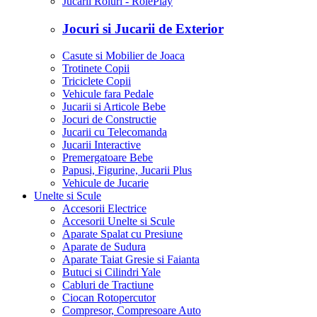
Jucarii Roluri - RolePlay
Jocuri si Jucarii de Exterior
Casute si Mobilier de Joaca
Trotinete Copii
Triciclete Copii
Vehicule fara Pedale
Jucarii si Articole Bebe
Jocuri de Constructie
Jucarii cu Telecomanda
Jucarii Interactive
Premergatoare Bebe
Papusi, Figurine, Jucarii Plus
Vehicule de Jucarie
Unelte si Scule
Accesorii Electrice
Accesorii Unelte si Scule
Aparate Spalat cu Presiune
Aparate de Sudura
Aparate Taiat Gresie si Faianta
Butuci si Cilindri Yale
Cabluri de Tractiune
Ciocan Rotopercutor
Compresor, Compresoare Auto