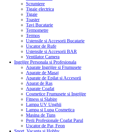
Scrumiere
Tigaie electrica
Tigaie
Toaster
Tavi Bucatarie
Termometre
Termos
Ustensile si Accesorii Bucatarie
Uscator de Rufe
Ustensile si Accesorii BAR
Ventilator Camera
Ingrijire Personala si Profesionala
Aparate Ingrijire si Frumusete
Aparate de Masaj
Aparate de Epilat si Accesorii
Aparat de Ras
Aparate Coafat
Cosmetice Frumusete si Ingrijire
Fitness si Slabire
Lampa UV Unghii
Lampa si Lupa Cosmetica
Masina de Tuns
Perii Profesionale Coafat Parul
Uscator de Par, Feon
Sport, Vacanta si Hobby