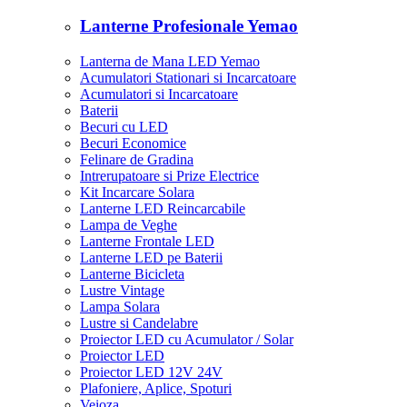
Lanterne Profesionale Yemao
Lanterna de Mana LED Yemao
Acumulatori Stationari si Incarcatoare
Acumulatori si Incarcatoare
Baterii
Becuri cu LED
Becuri Economice
Felinare de Gradina
Intrerupatoare si Prize Electrice
Kit Incarcare Solara
Lanterne LED Reincarcabile
Lampa de Veghe
Lanterne Frontale LED
Lanterne LED pe Baterii
Lanterne Bicicleta
Lustre Vintage
Lampa Solara
Lustre si Candelabre
Proiector LED cu Acumulator / Solar
Proiector LED
Proiector LED 12V 24V
Plafoniere, Aplice, Spoturi
Veioza