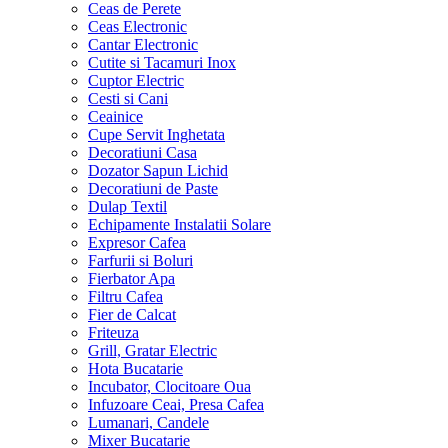
Ceas de Perete
Ceas Electronic
Cantar Electronic
Cutite si Tacamuri Inox
Cuptor Electric
Cesti si Cani
Ceainice
Cupe Servit Inghetata
Decoratiuni Casa
Dozator Sapun Lichid
Decoratiuni de Paste
Dulap Textil
Echipamente Instalatii Solare
Expresor Cafea
Farfurii si Boluri
Fierbator Apa
Filtru Cafea
Fier de Calcat
Friteuza
Grill, Gratar Electric
Hota Bucatarie
Incubator, Clocitoare Oua
Infuzoare Ceai, Presa Cafea
Lumanari, Candele
Mixer Bucatarie