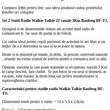
Talkie 22 canale 3Km Baofeng BF-T3
Cumpara Ieftin pentru tine, sau ofera produsul cadou prietenilor,
familiei ori colegilor.
Set 2 Statii Radio Walkie-Talkie 22 canale 3Km Baofeng BF-T3.
Designul si de dimensiunile reduse ale acestor statii radio de
comunicare le fac usor de purtat si de folosit.
Un cadou ideal pentru copiii pasionati de activitati in aer liber si un
mijloc de a ii determina sa iasa si sa se joace in natura.
Ideale si in drumetii pe munte, in delta, la pescuit, rezervatii naturale
, oriunde nu exista semnal de telefon pentru a comunica unii cu altii.
Distanta maxima la care poate transmite si receptiona: maxim 3 Km
in camp deschis, fara cladiri. Se pot folosi in excursii si drumetii, in
vacante, intre masini, la drum lung sau pentru monitorizarea si
supravegherea copiilor.
Caracteristici pentru statiile radio Walkie Talkie Baofeng BF-
T3:
Dimensiuni totale pentru o statie: ~ 14 x 5.5 x 2.8cm;