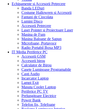
Echipamente si Accesorii Petrecere
Banda LEDuri
Costume Halloween si Accesorii
Fantani de Ciocolata
Lumini Disco
Accesorii Petrecere
Laser Pointer si Proiectoare Laser
Masina de Fum
Masina Baloane de Sapun
Microfoane, Portavoce
Radio Portabil Boxa MP3
IT Media Periferice PC
Accesorii GSM
Accesorii birou
Calculator de Birou
Casete Luminoase Programabile
Casti Audio
Incarcator Laptop
Lampi Exit
Masuta Cooler Laptop
Periferice PC TV
Prelungitoare Electrice
Power Bank
Telefon fix, Telefoane
Reclame Luminoase Interior