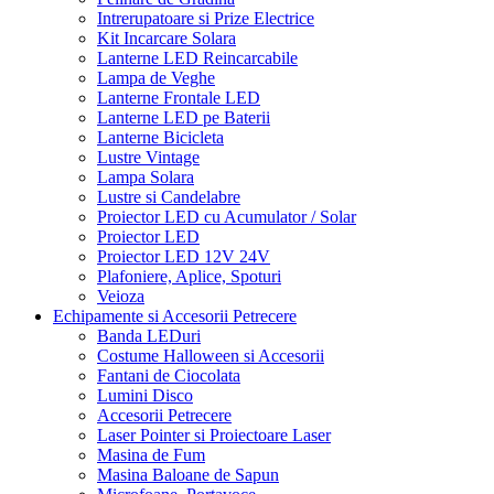
Intrerupatoare si Prize Electrice
Kit Incarcare Solara
Lanterne LED Reincarcabile
Lampa de Veghe
Lanterne Frontale LED
Lanterne LED pe Baterii
Lanterne Bicicleta
Lustre Vintage
Lampa Solara
Lustre si Candelabre
Proiector LED cu Acumulator / Solar
Proiector LED
Proiector LED 12V 24V
Plafoniere, Aplice, Spoturi
Veioza
Echipamente si Accesorii Petrecere
Banda LEDuri
Costume Halloween si Accesorii
Fantani de Ciocolata
Lumini Disco
Accesorii Petrecere
Laser Pointer si Proiectoare Laser
Masina de Fum
Masina Baloane de Sapun