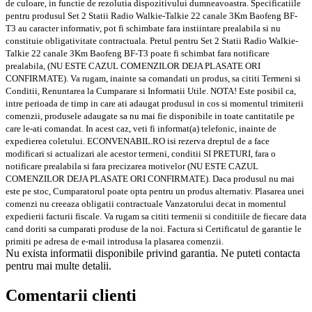
Fotografia prezentata are caracter informativ. Uneori, pot exista mici diferente
de culoare, in functie de rezolutia dispozitivului dumneavoastra. Specificatiile
pentru produsul Set 2 Statii Radio Walkie-Talkie 22 canale 3Km Baofeng BF-
T3 au caracter informativ, pot fi schimbate fara instiintare prealabila si nu
constituie obligativitate contractuala. Pretul pentru Set 2 Statii Radio Walkie-
Talkie 22 canale 3Km Baofeng BF-T3 poate fi schimbat fara notificare
prealabila, (NU ESTE CAZUL COMENZILOR DEJA PLASATE ORI
CONFIRMATE). Va rugam, inainte sa comandati un produs, sa cititi Termeni si
Conditii, Renuntarea la Cumparare si Informatii Utile. NOTA! Este posibil ca,
intre perioada de timp in care ati adaugat produsul in cos si momentul trimiterii
comenzii, produsele adaugate sa nu mai fie disponibile in toate cantitatile pe
care le-ati comandat. In acest caz, veti fi informat(a) telefonic, inainte de
expedierea coletului. ECONVENABIL.RO isi rezerva dreptul de a face
modificari si actualizari ale acestor termeni, conditii SI PRETURI, fara o
notificare prealabila si fara precizarea motivelor (NU ESTE CAZUL
COMENZILOR DEJA PLASATE ORI CONFIRMATE). Daca produsul nu mai
este pe stoc, Cumparatorul poate opta pentru un produs alternativ. Plasarea unei
comenzi nu creeaza obligatii contractuale Vanzatorului decat in momentul
expedierii facturii fiscale. Va rugam sa cititi termenii si conditiile de fiecare data
cand doriti sa cumparati produse de la noi. Factura si Certificatul de garantie le
primiti pe adresa de e-mail introdusa la plasarea comenzii.
Nu exista informatii disponibile privind garantia. Ne puteti contacta
pentru mai multe detalii.
Comentarii clienti