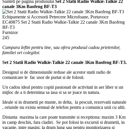
Sunteti pe pagina produsului
Set 2 Statii Radio Walkie-Talkie 22
canale 3Km Baofeng BF-T3
Echipamente si Accesorii Petrecere
Microfoane, Portavoce
EC40875
Set 2 Statii Radio Walkie-Talkie 22 canale 3Km Baofeng
BF-T3
Furnizor
245
Cumpara Ieftin pentru tine, sau ofera produsul cadou prietenilor,
familiei ori colegilor.
Set 2 Statii Radio Walkie-Talkie 22 canale 3Km Baofeng BF-T3.
Designul si de dimensiunile reduse ale acestor statii radio de
comunicare le fac usor de purtat si de folosit.
Un cadou ideal pentru copiii pasionati de activitati in aer liber si un
mijloc de a ii determina sa iasa si sa se joace in natura.
Ideale si in drumetii pe munte, in delta, la pescuit, rezervatii naturale
, oriunde nu exista semnal de telefon pentru a comunica unii cu altii.
Distanta maxima la care poate transmite si receptiona: maxim 3 Km
in camp deschis, fara cladiri. Se pot folosi in excursii si drumetii, in