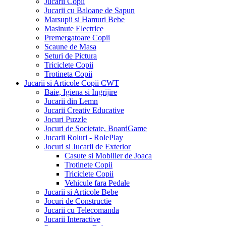
Jucarii Copii
Jucarii cu Baloane de Sapun
Marsupii si Hamuri Bebe
Masinute Electrice
Premergatoare Copii
Scaune de Masa
Seturi de Pictura
Triciclete Copii
Trotineta Copii
Jucarii si Articole Copii CWT
Baie, Igiena si Ingrijire
Jucarii din Lemn
Jucarii Creativ Educative
Jocuri Puzzle
Jocuri de Societate, BoardGame
Jucarii Roluri - RolePlay
Jocuri si Jucarii de Exterior
Casute si Mobilier de Joaca
Trotinete Copii
Triciclete Copii
Vehicule fara Pedale
Jucarii si Articole Bebe
Jocuri de Constructie
Jucarii cu Telecomanda
Jucarii Interactive