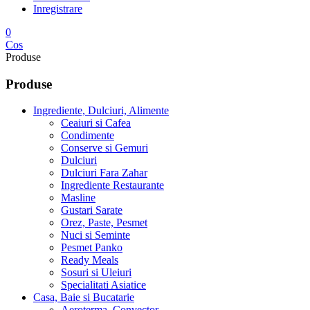
Inregistrare
0
Cos
Produse
Produse
Ingrediente, Dulciuri, Alimente
Ceaiuri si Cafea
Condimente
Conserve si Gemuri
Dulciuri
Dulciuri Fara Zahar
Ingrediente Restaurante
Masline
Gustari Sarate
Orez, Paste, Pesmet
Nuci si Seminte
Pesmet Panko
Ready Meals
Sosuri si Uleiuri
Specialitati Asiatice
Casa, Baie si Bucatarie
Aeroterma, Convector