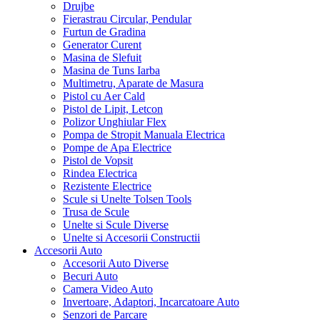
Drujbe
Fierastrau Circular, Pendular
Furtun de Gradina
Generator Curent
Masina de Slefuit
Masina de Tuns Iarba
Multimetru, Aparate de Masura
Pistol cu Aer Cald
Pistol de Lipit, Letcon
Polizor Unghiular Flex
Pompa de Stropit Manuala Electrica
Pompe de Apa Electrice
Pistol de Vopsit
Rindea Electrica
Rezistente Electrice
Scule si Unelte Tolsen Tools
Trusa de Scule
Unelte si Scule Diverse
Unelte si Accesorii Constructii
Accesorii Auto
Accesorii Auto Diverse
Becuri Auto
Camera Video Auto
Invertoare, Adaptori, Incarcatoare Auto
Senzori de Parcare