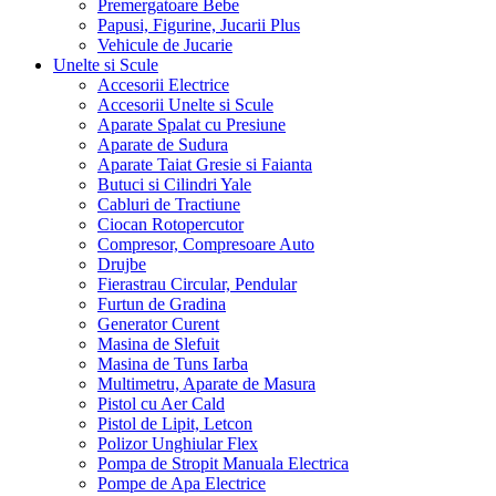
Premergatoare Bebe
Papusi, Figurine, Jucarii Plus
Vehicule de Jucarie
Unelte si Scule
Accesorii Electrice
Accesorii Unelte si Scule
Aparate Spalat cu Presiune
Aparate de Sudura
Aparate Taiat Gresie si Faianta
Butuci si Cilindri Yale
Cabluri de Tractiune
Ciocan Rotopercutor
Compresor, Compresoare Auto
Drujbe
Fierastrau Circular, Pendular
Furtun de Gradina
Generator Curent
Masina de Slefuit
Masina de Tuns Iarba
Multimetru, Aparate de Masura
Pistol cu Aer Cald
Pistol de Lipit, Letcon
Polizor Unghiular Flex
Pompa de Stropit Manuala Electrica
Pompe de Apa Electrice