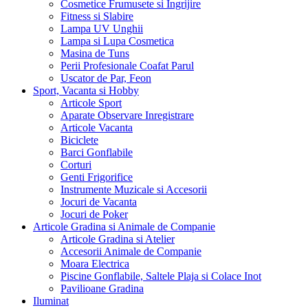
Cosmetice Frumusete si Ingrijire
Fitness si Slabire
Lampa UV Unghii
Lampa si Lupa Cosmetica
Masina de Tuns
Perii Profesionale Coafat Parul
Uscator de Par, Feon
Sport, Vacanta si Hobby
Articole Sport
Aparate Observare Inregistrare
Articole Vacanta
Biciclete
Barci Gonflabile
Corturi
Genti Frigorifice
Instrumente Muzicale si Accesorii
Jocuri de Vacanta
Jocuri de Poker
Articole Gradina si Animale de Companie
Articole Gradina si Atelier
Accesorii Animale de Companie
Moara Electrica
Piscine Gonflabile, Saltele Plaja si Colace Inot
Pavilioane Gradina
Iluminat