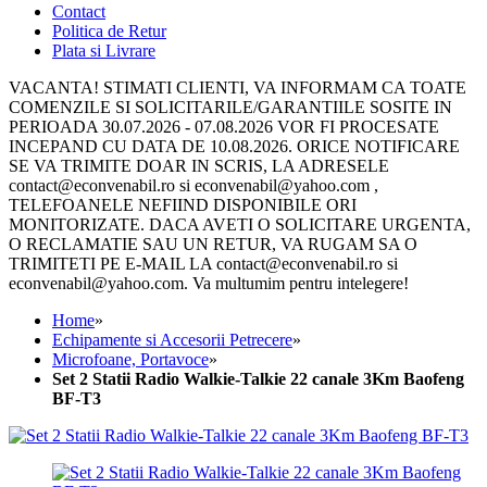
Contact
Politica de Retur
Plata si Livrare
VACANTA! STIMATI CLIENTI, VA INFORMAM CA TOATE
COMENZILE SI SOLICITARILE/GARANTIILE SOSITE IN
PERIOADA 30.07.2026 - 07.08.2026 VOR FI PROCESATE
INCEPAND CU DATA DE 10.08.2026. ORICE NOTIFICARE
SE VA TRIMITE DOAR IN SCRIS, LA ADRESELE
contact@econvenabil.ro si econvenabil@yahoo.com ,
TELEFOANELE NEFIIND DISPONIBILE ORI
MONITORIZATE. DACA AVETI O SOLICITARE URGENTA,
O RECLAMATIE SAU UN RETUR, VA RUGAM SA O
TRIMITETI PE E-MAIL LA contact@econvenabil.ro si
econvenabil@yahoo.com. Va multumim pentru intelegere!
Home
»
Echipamente si Accesorii Petrecere
»
Microfoane, Portavoce
»
Set 2 Statii Radio Walkie-Talkie 22 canale 3Km Baofeng
BF-T3