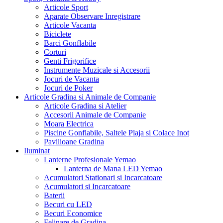
Articole Sport
Aparate Observare Inregistrare
Articole Vacanta
Biciclete
Barci Gonflabile
Corturi
Genti Frigorifice
Instrumente Muzicale si Accesorii
Jocuri de Vacanta
Jocuri de Poker
Articole Gradina si Animale de Companie
Articole Gradina si Atelier
Accesorii Animale de Companie
Moara Electrica
Piscine Gonflabile, Saltele Plaja si Colace Inot
Pavilioane Gradina
Iluminat
Lanterne Profesionale Yemao
Lanterna de Mana LED Yemao
Acumulatori Stationari si Incarcatoare
Acumulatori si Incarcatoare
Baterii
Becuri cu LED
Becuri Economice
Felinare de Gradina