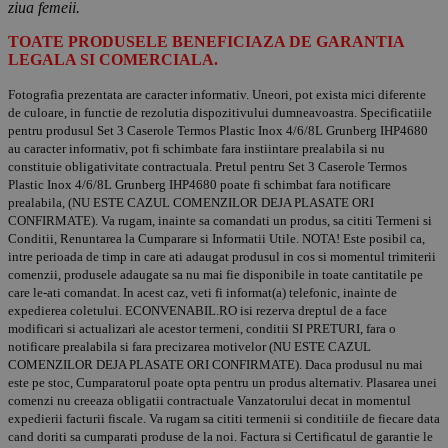
ziua femeii.
TOATE PRODUSELE BENEFICIAZA DE GARANTIA
LEGALA SI COMERCIALA.
Fotografia prezentata are caracter informativ. Uneori, pot exista mici diferente
de culoare, in functie de rezolutia dispozitivului dumneavoastra. Specificatiile
pentru produsul Set 3 Caserole Termos Plastic Inox 4/6/8L Grunberg IHP4680
au caracter informativ, pot fi schimbate fara instiintare prealabila si nu
constituie obligativitate contractuala. Pretul pentru Set 3 Caserole Termos
Plastic Inox 4/6/8L Grunberg IHP4680 poate fi schimbat fara notificare
prealabila, (NU ESTE CAZUL COMENZILOR DEJA PLASATE ORI
CONFIRMATE). Va rugam, inainte sa comandati un produs, sa cititi Termeni si
Conditii, Renuntarea la Cumparare si Informatii Utile. NOTA! Este posibil ca,
intre perioada de timp in care ati adaugat produsul in cos si momentul trimiterii
comenzii, produsele adaugate sa nu mai fie disponibile in toate cantitatile pe
care le-ati comandat. In acest caz, veti fi informat(a) telefonic, inainte de
expedierea coletului. ECONVENABIL.RO isi rezerva dreptul de a face
modificari si actualizari ale acestor termeni, conditii SI PRETURI, fara o
notificare prealabila si fara precizarea motivelor (NU ESTE CAZUL
COMENZILOR DEJA PLASATE ORI CONFIRMATE). Daca produsul nu mai
este pe stoc, Cumparatorul poate opta pentru un produs alternativ. Plasarea unei
comenzi nu creeaza obligatii contractuale Vanzatorului decat in momentul
expedierii facturii fiscale. Va rugam sa cititi termenii si conditiile de fiecare data
cand doriti sa cumparati produse de la noi. Factura si Certificatul de garantie le