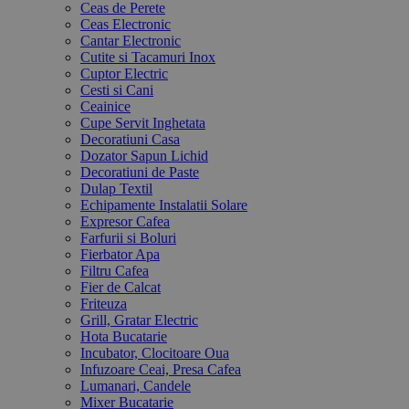
Ceas de Perete
Ceas Electronic
Cantar Electronic
Cutite si Tacamuri Inox
Cuptor Electric
Cesti si Cani
Ceainice
Cupe Servit Inghetata
Decoratiuni Casa
Dozator Sapun Lichid
Decoratiuni de Paste
Dulap Textil
Echipamente Instalatii Solare
Expresor Cafea
Farfurii si Boluri
Fierbator Apa
Filtru Cafea
Fier de Calcat
Friteuza
Grill, Gratar Electric
Hota Bucatarie
Incubator, Clocitoare Oua
Infuzoare Ceai, Presa Cafea
Lumanari, Candele
Mixer Bucatarie