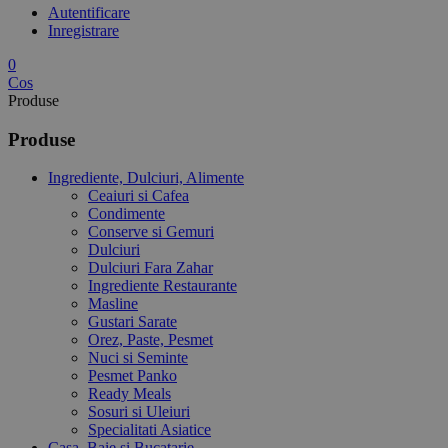
Autentificare
Inregistrare
0
Cos
Produse
Produse
Ingrediente, Dulciuri, Alimente
Ceaiuri si Cafea
Condimente
Conserve si Gemuri
Dulciuri
Dulciuri Fara Zahar
Ingrediente Restaurante
Masline
Gustari Sarate
Orez, Paste, Pesmet
Nuci si Seminte
Pesmet Panko
Ready Meals
Sosuri si Uleiuri
Specialitati Asiatice
Casa, Baie si Bucatarie