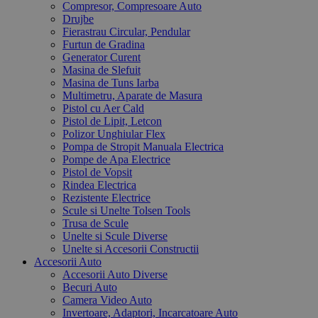
Compresor, Compresoare Auto
Drujbe
Fierastrau Circular, Pendular
Furtun de Gradina
Generator Curent
Masina de Slefuit
Masina de Tuns Iarba
Multimetru, Aparate de Masura
Pistol cu Aer Cald
Pistol de Lipit, Letcon
Polizor Unghiular Flex
Pompa de Stropit Manuala Electrica
Pompe de Apa Electrice
Pistol de Vopsit
Rindea Electrica
Rezistente Electrice
Scule si Unelte Tolsen Tools
Trusa de Scule
Unelte si Scule Diverse
Unelte si Accesorii Constructii
Accesorii Auto
Accesorii Auto Diverse
Becuri Auto
Camera Video Auto
Invertoare, Adaptori, Incarcatoare Auto