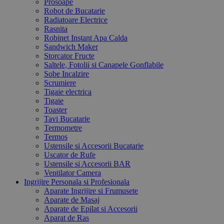
Prosoape
Robot de Bucatarie
Radiatoare Electrice
Rasnita
Robinet Instant Apa Calda
Sandwich Maker
Storcator Fructe
Saltele, Fotolii si Canapele Gonflabile
Sobe Incalzire
Scrumiere
Tigaie electrica
Tigaie
Toaster
Tavi Bucatarie
Termometre
Termos
Ustensile si Accesorii Bucatarie
Uscator de Rufe
Ustensile si Accesorii BAR
Ventilator Camera
Ingrijire Personala si Profesionala
Aparate Ingrijire si Frumusete
Aparate de Masaj
Aparate de Epilat si Accesorii
Aparat de Ras