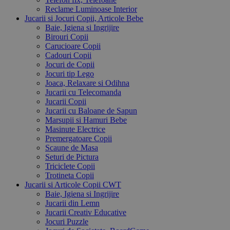
Reclame Luminoase Interior
Jucarii si Jocuri Copii, Articole Bebe
Baie, Igiena si Ingrijire
Birouri Copii
Carucioare Copii
Cadouri Copii
Jocuri de Copii
Jocuri tip Lego
Joaca, Relaxare si Odihna
Jucarii cu Telecomanda
Jucarii Copii
Jucarii cu Baloane de Sapun
Marsupii si Hamuri Bebe
Masinute Electrice
Premergatoare Copii
Scaune de Masa
Seturi de Pictura
Triciclete Copii
Trotineta Copii
Jucarii si Articole Copii CWT
Baie, Igiena si Ingrijire
Jucarii din Lemn
Jucarii Creativ Educative
Jocuri Puzzle