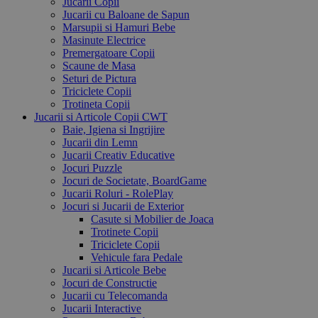
Jucarii Copii
Jucarii cu Baloane de Sapun
Marsupii si Hamuri Bebe
Masinute Electrice
Premergatoare Copii
Scaune de Masa
Seturi de Pictura
Triciclete Copii
Trotineta Copii
Jucarii si Articole Copii CWT
Baie, Igiena si Ingrijire
Jucarii din Lemn
Jucarii Creativ Educative
Jocuri Puzzle
Jocuri de Societate, BoardGame
Jucarii Roluri - RolePlay
Jocuri si Jucarii de Exterior
Casute si Mobilier de Joaca
Trotinete Copii
Triciclete Copii
Vehicule fara Pedale
Jucarii si Articole Bebe
Jocuri de Constructie
Jucarii cu Telecomanda
Jucarii Interactive