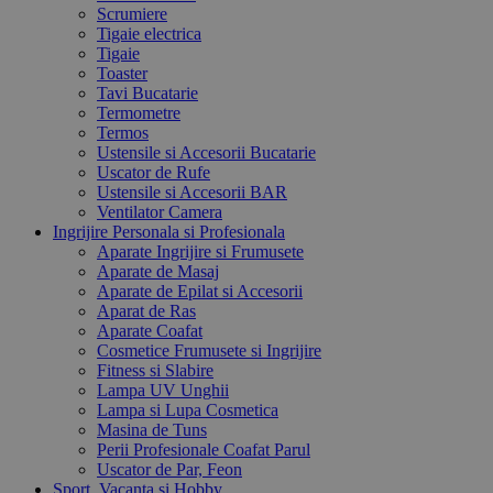
Scrumiere
Tigaie electrica
Tigaie
Toaster
Tavi Bucatarie
Termometre
Termos
Ustensile si Accesorii Bucatarie
Uscator de Rufe
Ustensile si Accesorii BAR
Ventilator Camera
Ingrijire Personala si Profesionala
Aparate Ingrijire si Frumusete
Aparate de Masaj
Aparate de Epilat si Accesorii
Aparat de Ras
Aparate Coafat
Cosmetice Frumusete si Ingrijire
Fitness si Slabire
Lampa UV Unghii
Lampa si Lupa Cosmetica
Masina de Tuns
Perii Profesionale Coafat Parul
Uscator de Par, Feon
Sport, Vacanta si Hobby