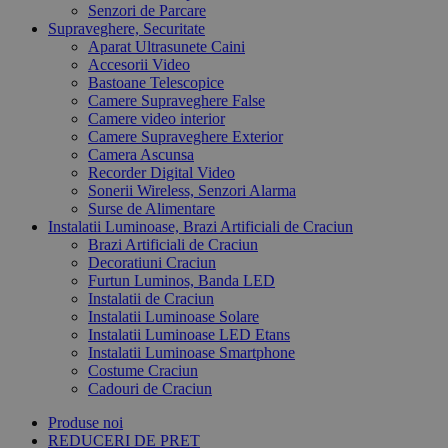
Senzori de Parcare
Supraveghere, Securitate
Aparat Ultrasunete Caini
Accesorii Video
Bastoane Telescopice
Camere Supraveghere False
Camere video interior
Camere Supraveghere Exterior
Camera Ascunsa
Recorder Digital Video
Sonerii Wireless, Senzori Alarma
Surse de Alimentare
Instalatii Luminoase, Brazi Artificiali de Craciun
Brazi Artificiali de Craciun
Decoratiuni Craciun
Furtun Luminos, Banda LED
Instalatii de Craciun
Instalatii Luminoase Solare
Instalatii Luminoase LED Etans
Instalatii Luminoase Smartphone
Costume Craciun
Cadouri de Craciun
Produse noi
REDUCERI DE PRET