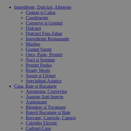
Ingrediente, Dulciuri, Alimente
Ceaiuri si Cafea
Condimente
Conserve si Gemuri
Dulciuri
Dulciuri Fara Zahar
Ingrediente Restaurante
Masline
Gustari Sarate
Orez, Paste, Pesmet
Nuci si Seminte
Pesmet Panko
Ready Meals
Sosuri si Uleiuri
Specialitati Asiatice
Casa, Baie si Bucatarie
Aeroterma, Convector
Aparate Anti Insecte
Aspiratoare
Blendere si Tocatoare
Baterii Bucatarie si Baie
Borcane, Caserole, Capace
Calorifer Electric
Cadouri Casa