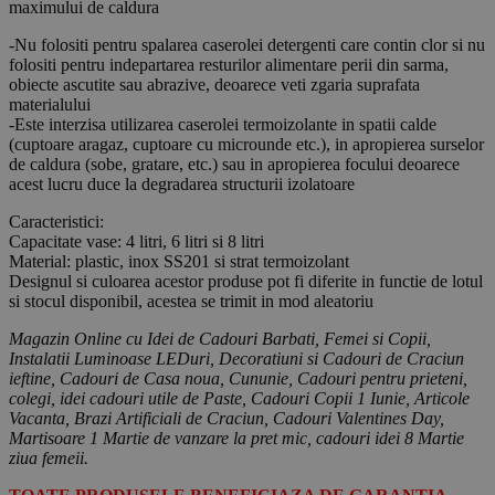
maximului de caldura
-Nu folositi pentru spalarea caserolei detergenti care contin clor si nu
folositi pentru indepartarea resturilor alimentare perii din sarma,
obiecte ascutite sau abrazive, deoarece veti zgaria suprafata
materialului
-Este interzisa utilizarea caserolei termoizolante in spatii calde
(cuptoare aragaz, cuptoare cu microunde etc.), in apropierea surselor
de caldura (sobe, gratare, etc.) sau in apropierea focului deoarece
acest lucru duce la degradarea structurii izolatoare
Caracteristici:
Capacitate vase: 4 litri, 6 litri si 8 litri
Material: plastic, inox SS201 si strat termoizolant
Designul si culoarea acestor produse pot fi diferite in functie de lotul
si stocul disponibil, acestea se trimit in mod aleatoriu
Magazin Online cu Idei de Cadouri Barbati, Femei si Copii,
Instalatii Luminoase LEDuri, Decoratiuni si Cadouri de Craciun
ieftine, Cadouri de Casa noua, Cununie, Cadouri pentru prieteni,
colegi, idei cadouri utile de Paste, Cadouri Copii 1 Iunie, Articole
Vacanta, Brazi Artificiali de Craciun, Cadouri Valentines Day,
Martisoare 1 Martie de vanzare la pret mic, cadouri idei 8 Martie
ziua femeii.