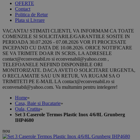
OFERTE
Contact
Politica de Retur
Plata si Livrare
VACANTA! STIMATI CLIENTI, VA INFORMAM CA TOATE
COMENZILE SI SOLICITARILE/GARANTIILE SOSITE IN
PERIOADA 30.07.2026 - 07.08.2026 VOR FI PROCESATE
INCEPAND CU DATA DE 10.08.2026. ORICE NOTIFICARE
SE VA TRIMITE DOAR IN SCRIS, LA ADRESELE
contact@econvenabil.ro si econvenabil@yahoo.com ,
TELEFOANELE NEFIIND DISPONIBILE ORI
MONITORIZATE. DACA AVETI O SOLICITARE URGENTA,
O RECLAMATIE SAU UN RETUR, VA RUGAM SA O
TRIMITETI PE E-MAIL LA contact@econvenabil.ro si
econvenabil@yahoo.com. Va multumim pentru intelegere!
Home
»
Casa, Baie si Bucatarie
»
Oala, Cratita
»
Set 3 Caserole Termos Plastic Inox 4/6/8L Grunberg
IHP4680
nou