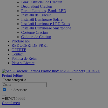
Brazi Artificiali de Craciun
Decoratiuni Craciun
Furtun Luminos, Banda LED
Instalatii de Craciun
Instalatii Luminoase Solare
Instalatii Luminoase LED Etans
Instalatii Luminoase Smartphone
Costume Craciun
Cadouri de Craciun
Produse noi
REDUCERI DE PRET
OFERTE
Contact
Politica de Retur
Plata si Livrare
in descriere
+40747159999
Contul meu