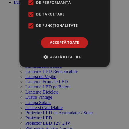
Iluminat
DE PERFORMANȚĂ
Lanterne Profesionale Yemao
DE TARGETARE
Lanterna de Mana LED Yemao
DE FUNCŢIONALITATE
Acumulatori Stationari si Incarcatoare
Acumulatori si Incarcatoare
Baterii
ACCEPTĂ TOATE
Becuri cu LED
Becuri Economice
Felinare de Gradina
ARATĂ DETALIILE
Intrerupatoare si Prize Electrice
Kit Incarcare Solara
Lanterne LED Reincarcabile
Lampa de Veghe
Lanterne Frontale LED
Lanterne LED pe Baterii
Lanterne Bicicleta
Lustre Vintage
Lampa Solara
Lustre si Candelabre
Proiector LED cu Acumulator / Solar
Proiector LED
Proiector LED 12V 24V
Plafoniere, Aplice, Spoturi