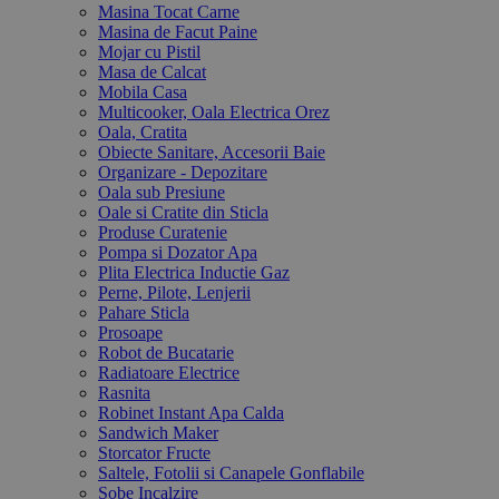
Masina Tocat Carne
Masina de Facut Paine
Mojar cu Pistil
Masa de Calcat
Mobila Casa
Multicooker, Oala Electrica Orez
Oala, Cratita
Obiecte Sanitare, Accesorii Baie
Organizare - Depozitare
Oala sub Presiune
Oale si Cratite din Sticla
Produse Curatenie
Pompa si Dozator Apa
Plita Electrica Inductie Gaz
Perne, Pilote, Lenjerii
Pahare Sticla
Prosoape
Robot de Bucatarie
Radiatoare Electrice
Rasnita
Robinet Instant Apa Calda
Sandwich Maker
Storcator Fructe
Saltele, Fotolii si Canapele Gonflabile
Sobe Incalzire