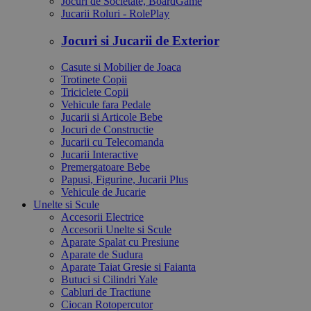
Jocuri de Societate, BoardGame
Jucarii Roluri - RolePlay
Jocuri si Jucarii de Exterior
Casute si Mobilier de Joaca
Trotinete Copii
Triciclete Copii
Vehicule fara Pedale
Jucarii si Articole Bebe
Jocuri de Constructie
Jucarii cu Telecomanda
Jucarii Interactive
Premergatoare Bebe
Papusi, Figurine, Jucarii Plus
Vehicule de Jucarie
Unelte si Scule
Accesorii Electrice
Accesorii Unelte si Scule
Aparate Spalat cu Presiune
Aparate de Sudura
Aparate Taiat Gresie si Faianta
Butuci si Cilindri Yale
Cabluri de Tractiune
Ciocan Rotopercutor