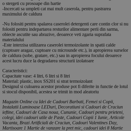
o stergeti cu prosoape din hartie
-Incercati sa umpleti cat mai mult caserola, pentru pastrarea
maximului de caldura
-Nu folositi pentru spalarea caserolei detergenti care contin clor si nu
folositi pentru indepartarea resturilor alimentare perii din sarma,
obiecte ascutite sau abrazive, deoarece veti zgaria suprafata
materialului
-Este interzisa utilizarea caserolei termoizolante in spatii calde
(cuptoare aragaz, cuptoare cu microunde etc.), in apropierea surselor
de caldura (sobe, gratare, etc.) sau in apropierea focului deoarece
acest lucru duce la degradarea structurii izolatoare
Caracteristici:
Capacitate vase: 4 litri, 6 litri si 8 litri
Material: plastic, inox SS201 si strat termoizolant
Designul si culoarea acestor produse pot fi diferite in functie de lotul
si stocul disponibil, acestea se trimit in mod aleatoriu
Magazin Online cu Idei de Cadouri Barbati, Femei si Copii,
Instalatii Luminoase LEDuri, Decoratiuni si Cadouri de Craciun
ieftine, Cadouri de Casa noua, Cununie, Cadouri pentru prieteni,
colegi, idei cadouri utile de Paste, Cadouri Copii 1 Iunie, Articole
Vacanta, Brazi Artificiali de Craciun, Cadouri Valentines Day,
Martisoare 1 Martie de vanzare la pret mic, cadouri idei 8 Martie