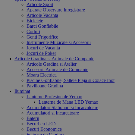
Articole Sport
Aparate Observare Inregistrare
Articole Vacanta
Biciclete
Barci Gonflabile
Corturi
Genti Frigorifice
Instrumente Muzicale si Accesorii
Jocuri de Vacanta
Jocuri de Poker
Articole Gradina si Animale de Companie
Articole Gradina si Atelier
Accesorii Animale de Companie
Moara Electrica
Piscine Gonflabile, Saltele Plaja si Colace Inot
Pavilioane Gradina
Iluminat
Lanterne Profesionale Yemao
Lanterna de Mana LED Yemao
Acumulatori Stationari si Incarcatoare
Acumulatori si Incarcatoare
Baterii
Becuri cu LED
Becuri Economice
Felinare de Gradina