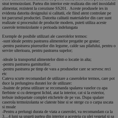
strat termoizolant. Partea din interior este realizata din otel inoxidabil
alimentar, rezistent la coroziune SS201. Aceste produsele ies in
evidenta datorita designului si calitatii, ele fiind atent controlate pe
tot parcursul productiei. Datorita calitatii materialelor din care sunt
realizate si procesului de productie modern, puteti utiliza aceste
caserole termoizolante o perioada indelungata
Exemple de posibile utilizari ale caserolelor termos:
-sunt ideale pentru pastrarea alimentelor pregatite pe gratar;
-pentru pastrarea piureurilor din legume, calde sau pilafului, pentru o
servire ulterioara, pentru pastrarea supelor;
-ideale la transportul alimentelor dintr-o locatie in alta;
-pentru pastrarea garniturilor;
-pentru pastrarea pe timp de vara a produselor care se servesc reci
etc
Cateva scurte recomandari de utilizare a caserolelor termos, care pot
duce la prelungirea duratei lor de utilizare:
-Inainte de prima utilizare se recomanda spalarea vaselor cu apa
fierbinte si cu detergent lichid, atat la interior, cat si la exterior,
trebuie indepartate complet etichetele de pe vas. Dupa spalare
caserola termoizolanta se clateste bine si se sterge cu o carpa uscata
si moale
-Pentru a prelungi durata de viata a caserolei, va recomandam ca la
3…4 luni sa ungeti partea din interior a acesteia cu ulei vegetal si sa