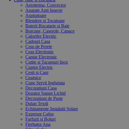
Aeroterma, Convector
Aparate Anti Insecte
Aspiratoare
Blendere si Tocatoare
Baterii Bucatarie si Baie
Borcane, Caserole, Capace
Calorifer Electric
Cadouri Casa
Ceas de Perete
Ceas Electronic
Cantar Electronic
Cutite si Tacamuri Inox
Cuptor Electric
Cesti si Cani
Ceainice
Cupe Servit Inghetata
Decoratiuni Casa
Dozator Sapun Lichid
Decoratiuni de Paste
Dulap Textil
Echipamente Instalatii Solare
Expresor Cafea
Farfurii si Boluri
Fierbator Apa