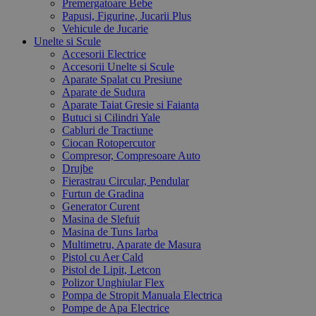
Premergatoare Bebe
Papusi, Figurine, Jucarii Plus
Vehicule de Jucarie
Unelte si Scule
Accesorii Electrice
Accesorii Unelte si Scule
Aparate Spalat cu Presiune
Aparate de Sudura
Aparate Taiat Gresie si Faianta
Butuci si Cilindri Yale
Cabluri de Tractiune
Ciocan Rotopercutor
Compresor, Compresoare Auto
Drujbe
Fierastrau Circular, Pendular
Furtun de Gradina
Generator Curent
Masina de Slefuit
Masina de Tuns Iarba
Multimetru, Aparate de Masura
Pistol cu Aer Cald
Pistol de Lipit, Letcon
Polizor Unghiular Flex
Pompa de Stropit Manuala Electrica
Pompe de Apa Electrice