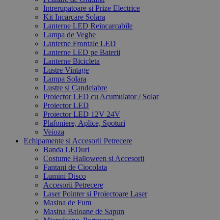
Intrerupatoare si Prize Electrice
Kit Incarcare Solara
Lanterne LED Reincarcabile
Lampa de Veghe
Lanterne Frontale LED
Lanterne LED pe Baterii
Lanterne Bicicleta
Lustre Vintage
Lampa Solara
Lustre si Candelabre
Proiector LED cu Acumulator / Solar
Proiector LED
Proiector LED 12V 24V
Plafoniere, Aplice, Spoturi
Veioza
Echipamente si Accesorii Petrecere
Banda LEDuri
Costume Halloween si Accesorii
Fantani de Ciocolata
Lumini Disco
Accesorii Petrecere
Laser Pointer si Proiectoare Laser
Masina de Fum
Masina Baloane de Sapun