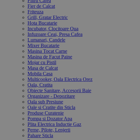
Filtru Cafea
Fier de Calcat
Friteuza
Grill, Gratar Electric
Hota Bucatarie
Incubator, Clocitoare Oua
Infuzoare Ceai, Presa Cafea
Lumanari, Candele
Mixer Bucatarie
Masina Tocat Carne
Masina de Facut Paine
Mojar cu Pistil
Masa de Calcat
Mobila Casa
Multicooker, Oala Electrica Orez
Oala, Cratita
Obiecte Sanitare, Accesorii Baie
Organizare - Depozitare
Oala sub Presiune
Oale si Cratite din Sticla
Produse Curatenie
Pompa si Dozator Apa
Plita Electrica Inductie Gaz
Perne, Pilote, Lenjerii
Pahare Sticla