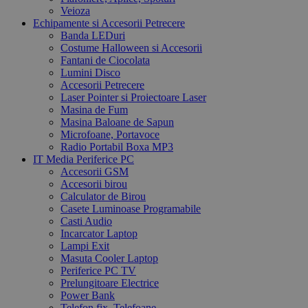
Veioza
Echipamente si Accesorii Petrecere
Banda LEDuri
Costume Halloween si Accesorii
Fantani de Ciocolata
Lumini Disco
Accesorii Petrecere
Laser Pointer si Proiectoare Laser
Masina de Fum
Masina Baloane de Sapun
Microfoane, Portavoce
Radio Portabil Boxa MP3
IT Media Periferice PC
Accesorii GSM
Accesorii birou
Calculator de Birou
Casete Luminoase Programabile
Casti Audio
Incarcator Laptop
Lampi Exit
Masuta Cooler Laptop
Periferice PC TV
Prelungitoare Electrice
Power Bank
Telefon fix, Telefoane