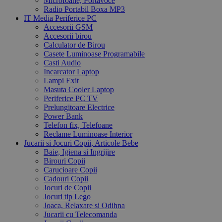
Microfoane, Portavoce
Radio Portabil Boxa MP3
IT Media Periferice PC
Accesorii GSM
Accesorii birou
Calculator de Birou
Casete Luminoase Programabile
Casti Audio
Incarcator Laptop
Lampi Exit
Masuta Cooler Laptop
Periferice PC TV
Prelungitoare Electrice
Power Bank
Telefon fix, Telefoane
Reclame Luminoase Interior
Jucarii si Jocuri Copii, Articole Bebe
Baie, Igiena si Ingrijire
Birouri Copii
Carucioare Copii
Cadouri Copii
Jocuri de Copii
Jocuri tip Lego
Joaca, Relaxare si Odihna
Jucarii cu Telecomanda