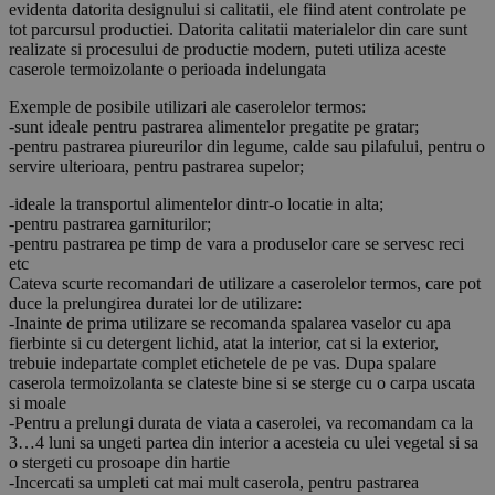
evidenta datorita designului si calitatii, ele fiind atent controlate pe
tot parcursul productiei. Datorita calitatii materialelor din care sunt
realizate si procesului de productie modern, puteti utiliza aceste
caserole termoizolante o perioada indelungata
Exemple de posibile utilizari ale caserolelor termos:
-sunt ideale pentru pastrarea alimentelor pregatite pe gratar;
-pentru pastrarea piureurilor din legume, calde sau pilafului, pentru o
servire ulterioara, pentru pastrarea supelor;
-ideale la transportul alimentelor dintr-o locatie in alta;
-pentru pastrarea garniturilor;
-pentru pastrarea pe timp de vara a produselor care se servesc reci
etc
Cateva scurte recomandari de utilizare a caserolelor termos, care pot
duce la prelungirea duratei lor de utilizare:
-Inainte de prima utilizare se recomanda spalarea vaselor cu apa
fierbinte si cu detergent lichid, atat la interior, cat si la exterior,
trebuie indepartate complet etichetele de pe vas. Dupa spalare
caserola termoizolanta se clateste bine si se sterge cu o carpa uscata
si moale
-Pentru a prelungi durata de viata a caserolei, va recomandam ca la
3…4 luni sa ungeti partea din interior a acesteia cu ulei vegetal si sa
o stergeti cu prosoape din hartie
-Incercati sa umpleti cat mai mult caserola, pentru pastrarea