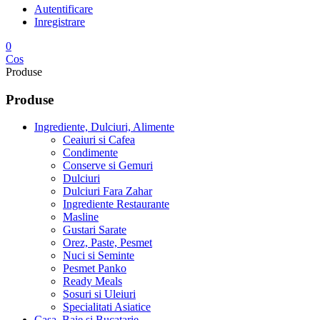
Autentificare
Inregistrare
0
Cos
Produse
Produse
Ingrediente, Dulciuri, Alimente
Ceaiuri si Cafea
Condimente
Conserve si Gemuri
Dulciuri
Dulciuri Fara Zahar
Ingrediente Restaurante
Masline
Gustari Sarate
Orez, Paste, Pesmet
Nuci si Seminte
Pesmet Panko
Ready Meals
Sosuri si Uleiuri
Specialitati Asiatice
Casa, Baie si Bucatarie