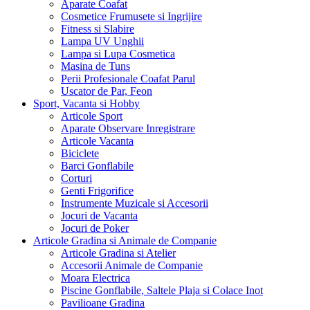
Aparate Coafat
Cosmetice Frumusete si Ingrijire
Fitness si Slabire
Lampa UV Unghii
Lampa si Lupa Cosmetica
Masina de Tuns
Perii Profesionale Coafat Parul
Uscator de Par, Feon
Sport, Vacanta si Hobby
Articole Sport
Aparate Observare Inregistrare
Articole Vacanta
Biciclete
Barci Gonflabile
Corturi
Genti Frigorifice
Instrumente Muzicale si Accesorii
Jocuri de Vacanta
Jocuri de Poker
Articole Gradina si Animale de Companie
Articole Gradina si Atelier
Accesorii Animale de Companie
Moara Electrica
Piscine Gonflabile, Saltele Plaja si Colace Inot
Pavilioane Gradina