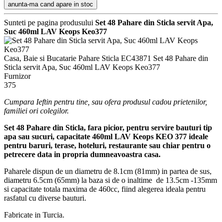
anunta-ma cand apare in stoc
Sunteti pe pagina produsului
Set 48 Pahare din Sticla servit Apa,
Suc 460ml LAV Keops Keo377
Casa, Baie si Bucatarie
Pahare Sticla
EC43871
Set 48 Pahare din
Sticla servit Apa, Suc 460ml LAV Keops Keo377
Furnizor
375
Cumpara Ieftin pentru tine, sau ofera produsul cadou prietenilor,
familiei ori colegilor.
Set 48 Pahare din Sticla, fara picior, pentru servire bauturi tip
apa sau sucuri, capacitate 460ml LAV Keops KEO 377 ideale
pentru baruri, terase, hoteluri, restaurante sau chiar pentru o
petrecere data in propria dumneavoastra casa.
Paharele dispun de un diametru de 8.1cm (81mm) in partea de sus,
diametru 6.5cm (65mm) la baza si de o inaltime de 13.5cm -135mm
si capacitate totala maxima de 460cc, fiind alegerea ideala pentru
rasfatul cu diverse bauturi.
Fabricate in Turcia.