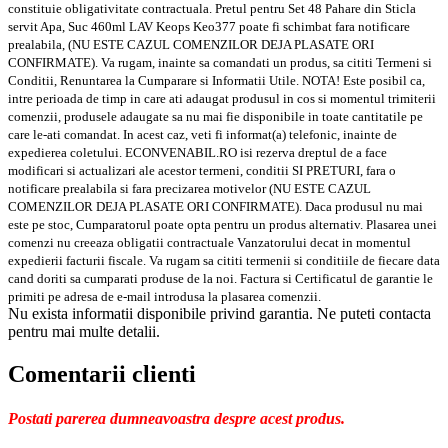
constituie obligativitate contractuala. Pretul pentru Set 48 Pahare din Sticla
servit Apa, Suc 460ml LAV Keops Keo377 poate fi schimbat fara notificare
prealabila, (NU ESTE CAZUL COMENZILOR DEJA PLASATE ORI
CONFIRMATE). Va rugam, inainte sa comandati un produs, sa cititi Termeni si
Conditii, Renuntarea la Cumparare si Informatii Utile. NOTA! Este posibil ca,
intre perioada de timp in care ati adaugat produsul in cos si momentul trimiterii
comenzii, produsele adaugate sa nu mai fie disponibile in toate cantitatile pe
care le-ati comandat. In acest caz, veti fi informat(a) telefonic, inainte de
expedierea coletului. ECONVENABIL.RO isi rezerva dreptul de a face
modificari si actualizari ale acestor termeni, conditii SI PRETURI, fara o
notificare prealabila si fara precizarea motivelor (NU ESTE CAZUL
COMENZILOR DEJA PLASATE ORI CONFIRMATE). Daca produsul nu mai
este pe stoc, Cumparatorul poate opta pentru un produs alternativ. Plasarea unei
comenzi nu creeaza obligatii contractuale Vanzatorului decat in momentul
expedierii facturii fiscale. Va rugam sa cititi termenii si conditiile de fiecare data
cand doriti sa cumparati produse de la noi. Factura si Certificatul de garantie le
primiti pe adresa de e-mail introdusa la plasarea comenzii.
Nu exista informatii disponibile privind garantia. Ne puteti contacta
pentru mai multe detalii.
Comentarii clienti
Postati parerea dumneavoastra despre acest produs.