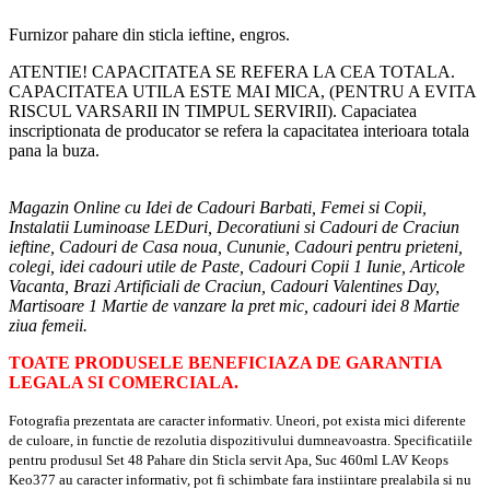
Furnizor pahare din sticla ieftine, engros.
ATENTIE! CAPACITATEA SE REFERA LA CEA TOTALA.
CAPACITATEA UTILA ESTE MAI MICA, (PENTRU A EVITA
RISCUL VARSARII IN TIMPUL SERVIRII). Capaciatea
inscriptionata de producator se refera la capacitatea interioara totala
pana la buza.
Magazin Online cu Idei de Cadouri Barbati, Femei si Copii,
Instalatii Luminoase LEDuri, Decoratiuni si Cadouri de Craciun
ieftine, Cadouri de Casa noua, Cununie, Cadouri pentru prieteni,
colegi, idei cadouri utile de Paste, Cadouri Copii 1 Iunie, Articole
Vacanta, Brazi Artificiali de Craciun, Cadouri Valentines Day,
Martisoare 1 Martie de vanzare la pret mic, cadouri idei 8 Martie
ziua femeii.
TOATE PRODUSELE BENEFICIAZA DE GARANTIA
LEGALA SI COMERCIALA.
Fotografia prezentata are caracter informativ. Uneori, pot exista mici diferente
de culoare, in functie de rezolutia dispozitivului dumneavoastra. Specificatiile
pentru produsul Set 48 Pahare din Sticla servit Apa, Suc 460ml LAV Keops
Keo377 au caracter informativ, pot fi schimbate fara instiintare prealabila si nu