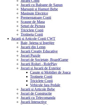
Jucarii Copii
Jucarii cu Baloane de Sapun
Marsupii si Hamuri Bebe
Masinute Electrice
Premergatoare Copii
Scaune de Masa
Seturi de Pictura
Triciclete Copii
Trotineta Copii
Jucarii si Articole Copii CWT
Baie, Igiena si Ingrijire
Jucarii din Lemn
Jucarii Creativ Educative
Jocuri Puzzle
Jocuri de Societate, BoardGame
Jucarii Roluri - RolePlay
Jocuri si Jucarii de Exterior
Casute si Mobilier de Joaca
Trotinete Copii
Triciclete Copii
Vehicule fara Pedale
Jucarii si Articole Bebe
Jocuri de Constructie
Jucarii cu Telecomanda
Jucarii Interactive