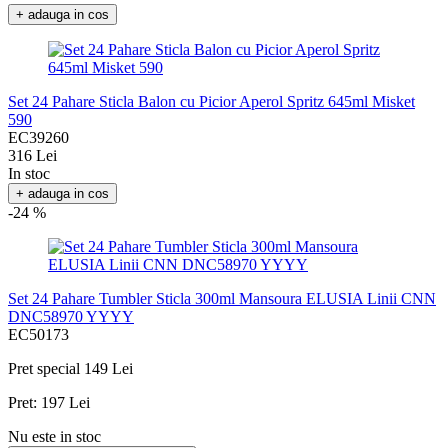
+ adauga in cos
Set 24 Pahare Sticla Balon cu Picior Aperol Spritz 645ml Misket
590
EC39260
316 Lei
In stoc
+ adauga in cos
-24 %
Set 24 Pahare Tumbler Sticla 300ml Mansoura ELUSIA Linii CNN
DNC58970 YYYY
EC50173
Pret special
149 Lei
Pret:
197 Lei
Nu este in stoc