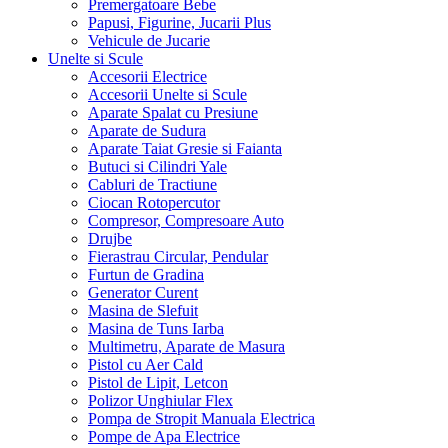
Premergatoare Bebe
Papusi, Figurine, Jucarii Plus
Vehicule de Jucarie
Unelte si Scule
Accesorii Electrice
Accesorii Unelte si Scule
Aparate Spalat cu Presiune
Aparate de Sudura
Aparate Taiat Gresie si Faianta
Butuci si Cilindri Yale
Cabluri de Tractiune
Ciocan Rotopercutor
Compresor, Compresoare Auto
Drujbe
Fierastrau Circular, Pendular
Furtun de Gradina
Generator Curent
Masina de Slefuit
Masina de Tuns Iarba
Multimetru, Aparate de Masura
Pistol cu Aer Cald
Pistol de Lipit, Letcon
Polizor Unghiular Flex
Pompa de Stropit Manuala Electrica
Pompe de Apa Electrice