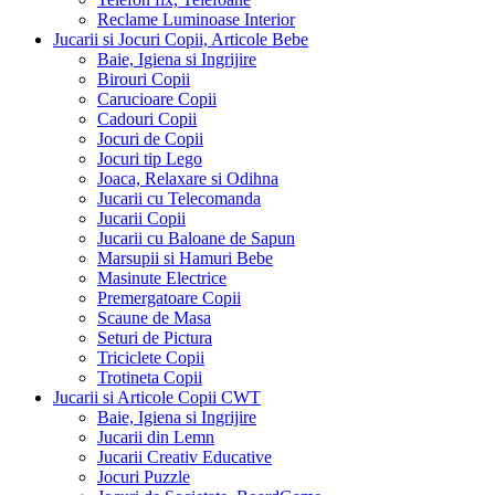
Reclame Luminoase Interior
Jucarii si Jocuri Copii, Articole Bebe
Baie, Igiena si Ingrijire
Birouri Copii
Carucioare Copii
Cadouri Copii
Jocuri de Copii
Jocuri tip Lego
Joaca, Relaxare si Odihna
Jucarii cu Telecomanda
Jucarii Copii
Jucarii cu Baloane de Sapun
Marsupii si Hamuri Bebe
Masinute Electrice
Premergatoare Copii
Scaune de Masa
Seturi de Pictura
Triciclete Copii
Trotineta Copii
Jucarii si Articole Copii CWT
Baie, Igiena si Ingrijire
Jucarii din Lemn
Jucarii Creativ Educative
Jocuri Puzzle