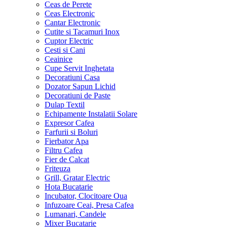
Ceas de Perete
Ceas Electronic
Cantar Electronic
Cutite si Tacamuri Inox
Cuptor Electric
Cesti si Cani
Ceainice
Cupe Servit Inghetata
Decoratiuni Casa
Dozator Sapun Lichid
Decoratiuni de Paste
Dulap Textil
Echipamente Instalatii Solare
Expresor Cafea
Farfurii si Boluri
Fierbator Apa
Filtru Cafea
Fier de Calcat
Friteuza
Grill, Gratar Electric
Hota Bucatarie
Incubator, Clocitoare Oua
Infuzoare Ceai, Presa Cafea
Lumanari, Candele
Mixer Bucatarie