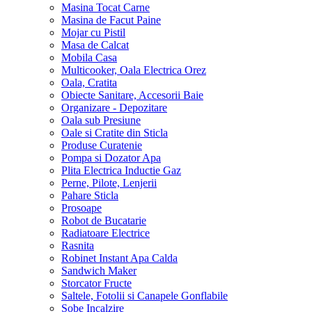
Masina Tocat Carne
Masina de Facut Paine
Mojar cu Pistil
Masa de Calcat
Mobila Casa
Multicooker, Oala Electrica Orez
Oala, Cratita
Obiecte Sanitare, Accesorii Baie
Organizare - Depozitare
Oala sub Presiune
Oale si Cratite din Sticla
Produse Curatenie
Pompa si Dozator Apa
Plita Electrica Inductie Gaz
Perne, Pilote, Lenjerii
Pahare Sticla
Prosoape
Robot de Bucatarie
Radiatoare Electrice
Rasnita
Robinet Instant Apa Calda
Sandwich Maker
Storcator Fructe
Saltele, Fotolii si Canapele Gonflabile
Sobe Incalzire