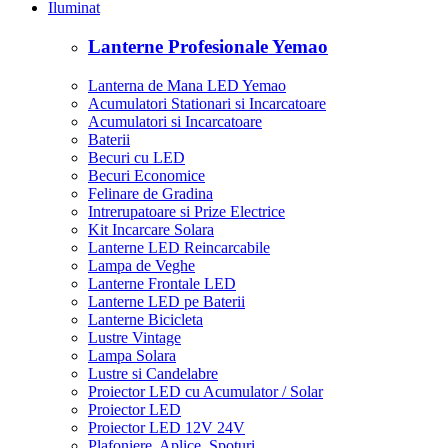
Iluminat
Lanterne Profesionale Yemao
Lanterna de Mana LED Yemao
Acumulatori Stationari si Incarcatoare
Acumulatori si Incarcatoare
Baterii
Becuri cu LED
Becuri Economice
Felinare de Gradina
Intrerupatoare si Prize Electrice
Kit Incarcare Solara
Lanterne LED Reincarcabile
Lampa de Veghe
Lanterne Frontale LED
Lanterne LED pe Baterii
Lanterne Bicicleta
Lustre Vintage
Lampa Solara
Lustre si Candelabre
Proiector LED cu Acumulator / Solar
Proiector LED
Proiector LED 12V 24V
Plafoniere, Aplice, Spoturi