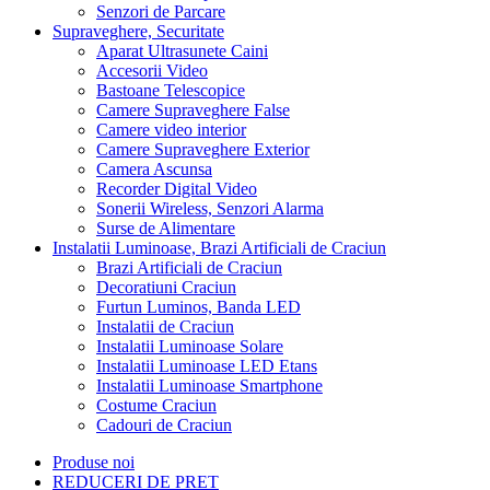
Senzori de Parcare
Supraveghere, Securitate
Aparat Ultrasunete Caini
Accesorii Video
Bastoane Telescopice
Camere Supraveghere False
Camere video interior
Camere Supraveghere Exterior
Camera Ascunsa
Recorder Digital Video
Sonerii Wireless, Senzori Alarma
Surse de Alimentare
Instalatii Luminoase, Brazi Artificiali de Craciun
Brazi Artificiali de Craciun
Decoratiuni Craciun
Furtun Luminos, Banda LED
Instalatii de Craciun
Instalatii Luminoase Solare
Instalatii Luminoase LED Etans
Instalatii Luminoase Smartphone
Costume Craciun
Cadouri de Craciun
Produse noi
REDUCERI DE PRET