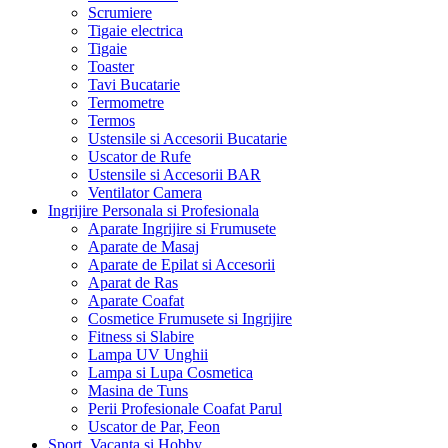
Scrumiere
Tigaie electrica
Tigaie
Toaster
Tavi Bucatarie
Termometre
Termos
Ustensile si Accesorii Bucatarie
Uscator de Rufe
Ustensile si Accesorii BAR
Ventilator Camera
Ingrijire Personala si Profesionala
Aparate Ingrijire si Frumusete
Aparate de Masaj
Aparate de Epilat si Accesorii
Aparat de Ras
Aparate Coafat
Cosmetice Frumusete si Ingrijire
Fitness si Slabire
Lampa UV Unghii
Lampa si Lupa Cosmetica
Masina de Tuns
Perii Profesionale Coafat Parul
Uscator de Par, Feon
Sport, Vacanta si Hobby