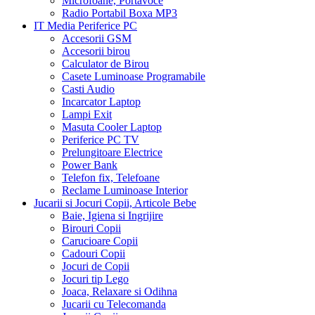
Microfoane, Portavoce
Radio Portabil Boxa MP3
IT Media Periferice PC
Accesorii GSM
Accesorii birou
Calculator de Birou
Casete Luminoase Programabile
Casti Audio
Incarcator Laptop
Lampi Exit
Masuta Cooler Laptop
Periferice PC TV
Prelungitoare Electrice
Power Bank
Telefon fix, Telefoane
Reclame Luminoase Interior
Jucarii si Jocuri Copii, Articole Bebe
Baie, Igiena si Ingrijire
Birouri Copii
Carucioare Copii
Cadouri Copii
Jocuri de Copii
Jocuri tip Lego
Joaca, Relaxare si Odihna
Jucarii cu Telecomanda