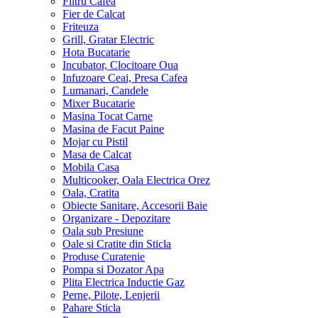
Filtru Cafea
Fier de Calcat
Friteuza
Grill, Gratar Electric
Hota Bucatarie
Incubator, Clocitoare Oua
Infuzoare Ceai, Presa Cafea
Lumanari, Candele
Mixer Bucatarie
Masina Tocat Carne
Masina de Facut Paine
Mojar cu Pistil
Masa de Calcat
Mobila Casa
Multicooker, Oala Electrica Orez
Oala, Cratita
Obiecte Sanitare, Accesorii Baie
Organizare - Depozitare
Oala sub Presiune
Oale si Cratite din Sticla
Produse Curatenie
Pompa si Dozator Apa
Plita Electrica Inductie Gaz
Perne, Pilote, Lenjerii
Pahare Sticla