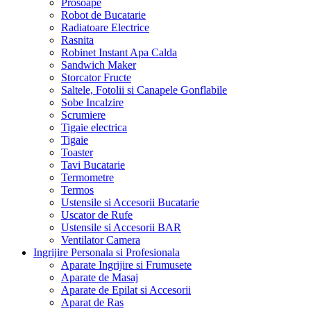
Prosoape
Robot de Bucatarie
Radiatoare Electrice
Rasnita
Robinet Instant Apa Calda
Sandwich Maker
Storcator Fructe
Saltele, Fotolii si Canapele Gonflabile
Sobe Incalzire
Scrumiere
Tigaie electrica
Tigaie
Toaster
Tavi Bucatarie
Termometre
Termos
Ustensile si Accesorii Bucatarie
Uscator de Rufe
Ustensile si Accesorii BAR
Ventilator Camera
Ingrijire Personala si Profesionala
Aparate Ingrijire si Frumusete
Aparate de Masaj
Aparate de Epilat si Accesorii
Aparat de Ras