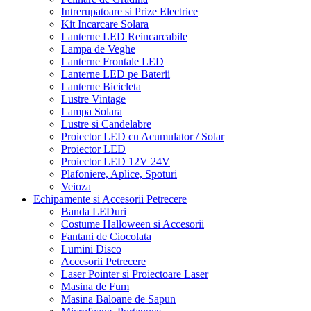
Intrerupatoare si Prize Electrice
Kit Incarcare Solara
Lanterne LED Reincarcabile
Lampa de Veghe
Lanterne Frontale LED
Lanterne LED pe Baterii
Lanterne Bicicleta
Lustre Vintage
Lampa Solara
Lustre si Candelabre
Proiector LED cu Acumulator / Solar
Proiector LED
Proiector LED 12V 24V
Plafoniere, Aplice, Spoturi
Veioza
Echipamente si Accesorii Petrecere
Banda LEDuri
Costume Halloween si Accesorii
Fantani de Ciocolata
Lumini Disco
Accesorii Petrecere
Laser Pointer si Proiectoare Laser
Masina de Fum
Masina Baloane de Sapun