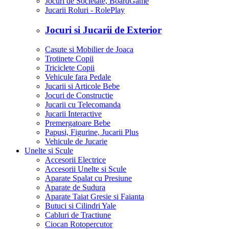
Jocuri de Societate, BoardGame
Jucarii Roluri - RolePlay
Jocuri si Jucarii de Exterior
Casute si Mobilier de Joaca
Trotinete Copii
Triciclete Copii
Vehicule fara Pedale
Jucarii si Articole Bebe
Jocuri de Constructie
Jucarii cu Telecomanda
Jucarii Interactive
Premergatoare Bebe
Papusi, Figurine, Jucarii Plus
Vehicule de Jucarie
Unelte si Scule
Accesorii Electrice
Accesorii Unelte si Scule
Aparate Spalat cu Presiune
Aparate de Sudura
Aparate Taiat Gresie si Faianta
Butuci si Cilindri Yale
Cabluri de Tractiune
Ciocan Rotopercutor