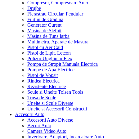
Compresor, Compresoare Auto
Drujbe
Fierastrau Circular, Pendular
Furtun de Gradina
Generator Curent
Masina de Slefuit
Masina de Tuns Iarba
Multimetru, Aparate de Masura
Pistol cu Aer Cald
Pistol de Lipit, Letcon
Polizor Unghiular Flex
Pompa de Stropit Manuala Electrica
Pompe de Apa Electrice
Pistol de Vopsit
Rindea Electrica
Rezistente Electrice
Scule si Unelte Tolsen Tools
Trusa de Scule
Unelte si Scule Diverse
Unelte si Accesorii Constructii
Accesorii Auto
Accesorii Auto Diverse
Becuri Auto
Camera Video Auto
Invertoare, Adaptori, Incarcatoare Auto