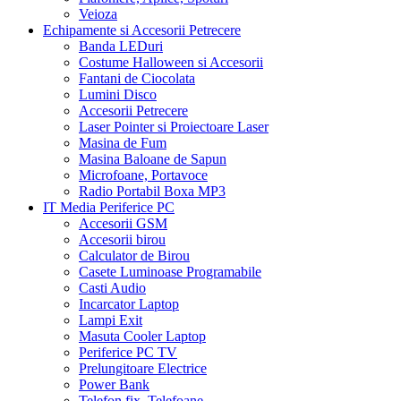
Veioza
Echipamente si Accesorii Petrecere
Banda LEDuri
Costume Halloween si Accesorii
Fantani de Ciocolata
Lumini Disco
Accesorii Petrecere
Laser Pointer si Proiectoare Laser
Masina de Fum
Masina Baloane de Sapun
Microfoane, Portavoce
Radio Portabil Boxa MP3
IT Media Periferice PC
Accesorii GSM
Accesorii birou
Calculator de Birou
Casete Luminoase Programabile
Casti Audio
Incarcator Laptop
Lampi Exit
Masuta Cooler Laptop
Periferice PC TV
Prelungitoare Electrice
Power Bank
Telefon fix, Telefoane