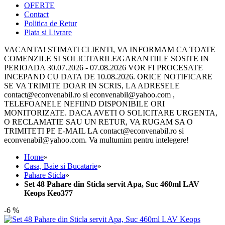
OFERTE
Contact
Politica de Retur
Plata si Livrare
VACANTA! STIMATI CLIENTI, VA INFORMAM CA TOATE
COMENZILE SI SOLICITARILE/GARANTIILE SOSITE IN
PERIOADA 30.07.2026 - 07.08.2026 VOR FI PROCESATE
INCEPAND CU DATA DE 10.08.2026. ORICE NOTIFICARE
SE VA TRIMITE DOAR IN SCRIS, LA ADRESELE
contact@econvenabil.ro si econvenabil@yahoo.com ,
TELEFOANELE NEFIIND DISPONIBILE ORI
MONITORIZATE. DACA AVETI O SOLICITARE URGENTA,
O RECLAMATIE SAU UN RETUR, VA RUGAM SA O
TRIMITETI PE E-MAIL LA contact@econvenabil.ro si
econvenabil@yahoo.com. Va multumim pentru intelegere!
Home
»
Casa, Baie si Bucatarie
»
Pahare Sticla
»
Set 48 Pahare din Sticla servit Apa, Suc 460ml LAV
Keops Keo377
-6 %