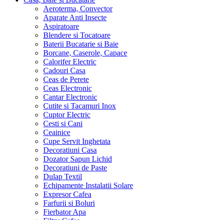
Aeroterma, Convector
Aparate Anti Insecte
Aspiratoare
Blendere si Tocatoare
Baterii Bucatarie si Baie
Borcane, Caserole, Capace
Calorifer Electric
Cadouri Casa
Ceas de Perete
Ceas Electronic
Cantar Electronic
Cutite si Tacamuri Inox
Cuptor Electric
Cesti si Cani
Ceainice
Cupe Servit Inghetata
Decoratiuni Casa
Dozator Sapun Lichid
Decoratiuni de Paste
Dulap Textil
Echipamente Instalatii Solare
Expresor Cafea
Farfurii si Boluri
Fierbator Apa