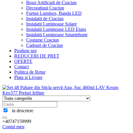
Brazi Artificiali de Craciun
Decoratiuni Craciun
Furtun Luminos, Banda LED
Instalatii de Craciun
Instalatii Luminoase Solare
Instalatii Luminoase LED Etans
Instalatii Luminoase Smartphone
Costume Craciun
Cadouri de Craciun
Produse noi
REDUCERI DE PRET
OFERTE
Contact
Politica de Retur
Plata si Livrare
in descriere
+40747159999
Contul meu