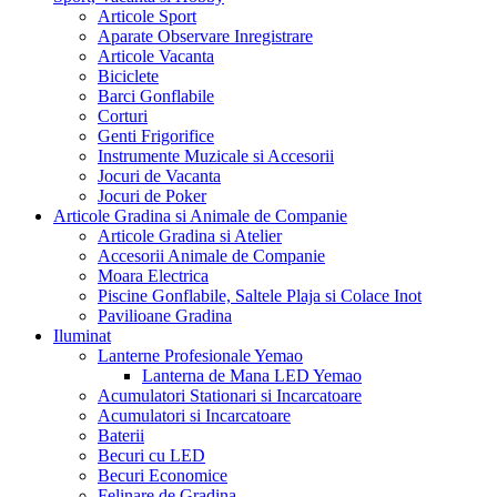
Articole Sport
Aparate Observare Inregistrare
Articole Vacanta
Biciclete
Barci Gonflabile
Corturi
Genti Frigorifice
Instrumente Muzicale si Accesorii
Jocuri de Vacanta
Jocuri de Poker
Articole Gradina si Animale de Companie
Articole Gradina si Atelier
Accesorii Animale de Companie
Moara Electrica
Piscine Gonflabile, Saltele Plaja si Colace Inot
Pavilioane Gradina
Iluminat
Lanterne Profesionale Yemao
Lanterna de Mana LED Yemao
Acumulatori Stationari si Incarcatoare
Acumulatori si Incarcatoare
Baterii
Becuri cu LED
Becuri Economice
Felinare de Gradina