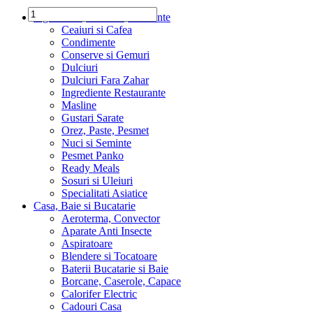
Ingrediente, Dulciuri, Alimente
Ceaiuri si Cafea
Condimente
Conserve si Gemuri
Dulciuri
Dulciuri Fara Zahar
Ingrediente Restaurante
Masline
Gustari Sarate
Orez, Paste, Pesmet
Nuci si Seminte
Pesmet Panko
Ready Meals
Sosuri si Uleiuri
Specialitati Asiatice
Casa, Baie si Bucatarie
Aeroterma, Convector
Aparate Anti Insecte
Aspiratoare
Blendere si Tocatoare
Baterii Bucatarie si Baie
Borcane, Caserole, Capace
Calorifer Electric
Cadouri Casa