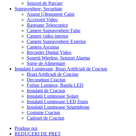
Senzori de Parcare
Supraveghere, Securitate
Aparat Ultrasunete Caini
Accesorii Video
Bastoane Telescopice
Camere Supraveghere False
Camere video interior
Camere Supraveghere Exterior
Camera Ascunsa
Recorder Digital Video
Sonerii Wireless, Senzori Alarma
Surse de Alimentare
Instalatii Luminoase, Brazi Artificiali de Craciun
Brazi Artificiali de Craciun
Decoratiuni Craciun
Furtun Luminos, Banda LED
Instalatii de Craciun
Instalatii Luminoase Solare
Instalatii Luminoase LED Etans
Instalatii Luminoase Smartphone
Costume Craciun
Cadouri de Craciun
Produse noi
REDUCERI DE PRET