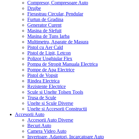
Compresor, Compresoare Auto
Drujbe
Fierastrau Circular, Pendular
Furtun de Gradina
Generator Curent
Masina de Slefuit
Masina de Tuns Iarba
Multimetru, Aparate de Masura
Pistol cu Aer Cald
Pistol de Lipit, Letcon
Polizor Unghiular Flex
Pompa de Stropit Manuala Electrica
Pompe de Apa Electrice
Pistol de Vopsit
Rindea Electrica
Rezistente Electrice
Scule si Unelte Tolsen Tools
Trusa de Scule
Unelte si Scule Diverse
Unelte si Accesorii Constructii
Accesorii Auto
Accesorii Auto Diverse
Becuri Auto
Camera Video Auto
Invertoare, Adaptori, Incarcatoare Auto