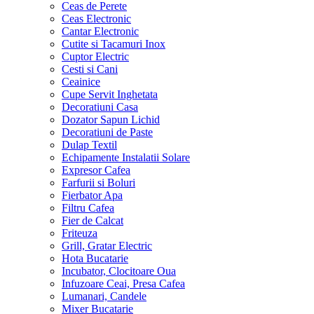
Ceas de Perete
Ceas Electronic
Cantar Electronic
Cutite si Tacamuri Inox
Cuptor Electric
Cesti si Cani
Ceainice
Cupe Servit Inghetata
Decoratiuni Casa
Dozator Sapun Lichid
Decoratiuni de Paste
Dulap Textil
Echipamente Instalatii Solare
Expresor Cafea
Farfurii si Boluri
Fierbator Apa
Filtru Cafea
Fier de Calcat
Friteuza
Grill, Gratar Electric
Hota Bucatarie
Incubator, Clocitoare Oua
Infuzoare Ceai, Presa Cafea
Lumanari, Candele
Mixer Bucatarie