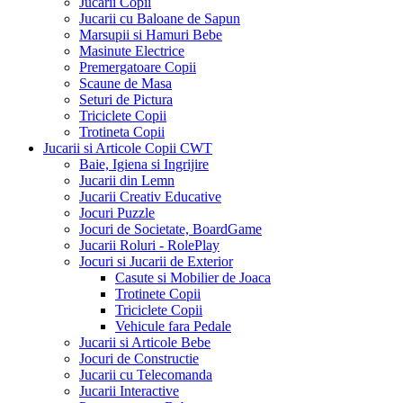
Jucarii Copii
Jucarii cu Baloane de Sapun
Marsupii si Hamuri Bebe
Masinute Electrice
Premergatoare Copii
Scaune de Masa
Seturi de Pictura
Triciclete Copii
Trotineta Copii
Jucarii si Articole Copii CWT
Baie, Igiena si Ingrijire
Jucarii din Lemn
Jucarii Creativ Educative
Jocuri Puzzle
Jocuri de Societate, BoardGame
Jucarii Roluri - RolePlay
Jocuri si Jucarii de Exterior
Casute si Mobilier de Joaca
Trotinete Copii
Triciclete Copii
Vehicule fara Pedale
Jucarii si Articole Bebe
Jocuri de Constructie
Jucarii cu Telecomanda
Jucarii Interactive