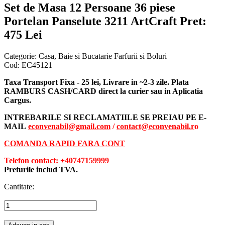
Set de Masa 12 Persoane 36 piese
Portelan Panselute 3211 ArtCraft
Pret:
475 Lei
Categorie:
Casa, Baie si Bucatarie Farfurii si Boluri
Cod:
EC45121
Taxa Transport Fixa - 25 lei, Livrare in ~2-3 zile. Plata
RAMBURS CASH/CARD direct la curier sau in Aplicatia
Cargus.
INTREBARILE SI RECLAMATIILE SE PREIAU PE E-
MAIL
econvenabil@gmail.com
/
contact@econvenabil.r
o
COMANDA RAPID FARA CONT
Telefon contact: +40747159999
Preturile includ TVA.
Cantitate: