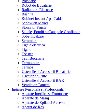
Prosoape
Robot de Bucatarie
Radiatoare Electrice
Rasnita
Robinet Instant Apa Calda
Sandwich Maker
Storcator Fructe
Saltele, Fotolii si Canapele Gonflabile
Sobe Incalzire
Scrumiere
Tigaie electrica
Tigaie
Toaster
Tavi Bucatarie
Termometre
Termos
Ustensile si Accesorii Bucatarie
Uscator de Rufe
Ustensile si Accesorii BAR
Ventilator Camera
Ingrijire Personala si Profesionala
Aparate Ingrijire si Frumusete
Aparate de Masaj
Aparate de Epilat si Accesorii
Aparat de Ras