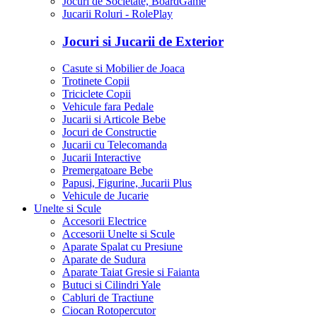
Jocuri de Societate, BoardGame
Jucarii Roluri - RolePlay
Jocuri si Jucarii de Exterior
Casute si Mobilier de Joaca
Trotinete Copii
Triciclete Copii
Vehicule fara Pedale
Jucarii si Articole Bebe
Jocuri de Constructie
Jucarii cu Telecomanda
Jucarii Interactive
Premergatoare Bebe
Papusi, Figurine, Jucarii Plus
Vehicule de Jucarie
Unelte si Scule
Accesorii Electrice
Accesorii Unelte si Scule
Aparate Spalat cu Presiune
Aparate de Sudura
Aparate Taiat Gresie si Faianta
Butuci si Cilindri Yale
Cabluri de Tractiune
Ciocan Rotopercutor