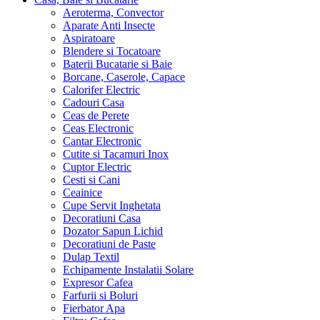
Aeroterma, Convector
Aparate Anti Insecte
Aspiratoare
Blendere si Tocatoare
Baterii Bucatarie si Baie
Borcane, Caserole, Capace
Calorifer Electric
Cadouri Casa
Ceas de Perete
Ceas Electronic
Cantar Electronic
Cutite si Tacamuri Inox
Cuptor Electric
Cesti si Cani
Ceainice
Cupe Servit Inghetata
Decoratiuni Casa
Dozator Sapun Lichid
Decoratiuni de Paste
Dulap Textil
Echipamente Instalatii Solare
Expresor Cafea
Farfurii si Boluri
Fierbator Apa