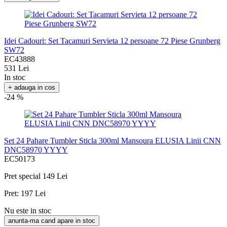
Idei Cadouri: Set Tacamuri Servieta 12 persoane 72 Piese Grunberg
SW72
EC43888
531 Lei
In stoc
+ adauga in cos
-24 %
Set 24 Pahare Tumbler Sticla 300ml Mansoura ELUSIA Linii CNN
DNC58970 YYYY
EC50173
Pret special
149 Lei
Pret:
197 Lei
Nu este in stoc
anunta-ma cand apare in stoc