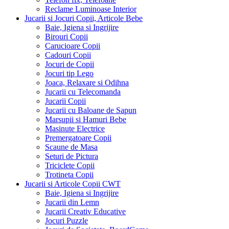
Reclame Luminoase Interior
Jucarii si Jocuri Copii, Articole Bebe
Baie, Igiena si Ingrijire
Birouri Copii
Carucioare Copii
Cadouri Copii
Jocuri de Copii
Jocuri tip Lego
Joaca, Relaxare si Odihna
Jucarii cu Telecomanda
Jucarii Copii
Jucarii cu Baloane de Sapun
Marsupii si Hamuri Bebe
Masinute Electrice
Premergatoare Copii
Scaune de Masa
Seturi de Pictura
Triciclete Copii
Trotineta Copii
Jucarii si Articole Copii CWT
Baie, Igiena si Ingrijire
Jucarii din Lemn
Jucarii Creativ Educative
Jocuri Puzzle