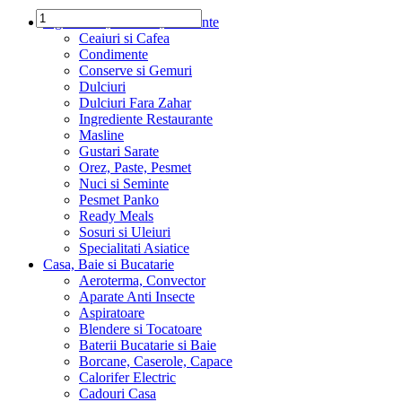
Ingrediente, Dulciuri, Alimente
Ceaiuri si Cafea
Condimente
Conserve si Gemuri
Dulciuri
Dulciuri Fara Zahar
Ingrediente Restaurante
Masline
Gustari Sarate
Orez, Paste, Pesmet
Nuci si Seminte
Pesmet Panko
Ready Meals
Sosuri si Uleiuri
Specialitati Asiatice
Casa, Baie si Bucatarie
Aeroterma, Convector
Aparate Anti Insecte
Aspiratoare
Blendere si Tocatoare
Baterii Bucatarie si Baie
Borcane, Caserole, Capace
Calorifer Electric
Cadouri Casa