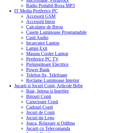
Microfoane, Portavoce
Radio Portabil Boxa MP3
IT Media Periferice PC
Accesorii GSM
Accesorii birou
Calculator de Birou
Casete Luminoase Programabile
Casti Audio
Incarcator Laptop
Lampi Exit
Masuta Cooler Laptop
Periferice PC TV
Prelungitoare Electrice
Power Bank
Telefon fix, Telefoane
Reclame Luminoase Interior
Jucarii si Jocuri Copii, Articole Bebe
Baie, Igiena si Ingrijire
Birouri Copii
Carucioare Copii
Cadouri Copii
Jocuri de Copii
Jocuri tip Lego
Joaca, Relaxare si Odihna
Jucarii cu Telecomanda