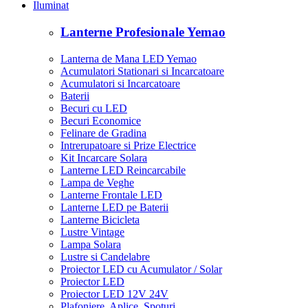
Iluminat
Lanterne Profesionale Yemao
Lanterna de Mana LED Yemao
Acumulatori Stationari si Incarcatoare
Acumulatori si Incarcatoare
Baterii
Becuri cu LED
Becuri Economice
Felinare de Gradina
Intrerupatoare si Prize Electrice
Kit Incarcare Solara
Lanterne LED Reincarcabile
Lampa de Veghe
Lanterne Frontale LED
Lanterne LED pe Baterii
Lanterne Bicicleta
Lustre Vintage
Lampa Solara
Lustre si Candelabre
Proiector LED cu Acumulator / Solar
Proiector LED
Proiector LED 12V 24V
Plafoniere, Aplice, Spoturi