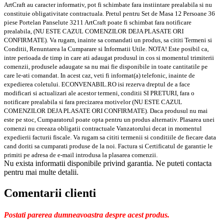
ArtCraft au caracter informativ, pot fi schimbate fara instiintare prealabila si nu
constituie obligativitate contractuala. Pretul pentru Set de Masa 12 Persoane 36
piese Portelan Panselute 3211 ArtCraft poate fi schimbat fara notificare
prealabila, (NU ESTE CAZUL COMENZILOR DEJA PLASATE ORI
CONFIRMATE). Va rugam, inainte sa comandati un produs, sa cititi Termeni si
Conditii, Renuntarea la Cumparare si Informatii Utile. NOTA! Este posibil ca,
intre perioada de timp in care ati adaugat produsul in cos si momentul trimiterii
comenzii, produsele adaugate sa nu mai fie disponibile in toate cantitatile pe
care le-ati comandat. In acest caz, veti fi informat(a) telefonic, inainte de
expedierea coletului. ECONVENABIL.RO isi rezerva dreptul de a face
modificari si actualizari ale acestor termeni, conditii SI PRETURI, fara o
notificare prealabila si fara precizarea motivelor (NU ESTE CAZUL
COMENZILOR DEJA PLASATE ORI CONFIRMATE). Daca produsul nu mai
este pe stoc, Cumparatorul poate opta pentru un produs alternativ. Plasarea unei
comenzi nu creeaza obligatii contractuale Vanzatorului decat in momentul
expedierii facturii fiscale. Va rugam sa cititi termenii si conditiile de fiecare data
cand doriti sa cumparati produse de la noi. Factura si Certificatul de garantie le
primiti pe adresa de e-mail introdusa la plasarea comenzii.
Nu exista informatii disponibile privind garantia. Ne puteti contacta
pentru mai multe detalii.
Comentarii clienti
Postati parerea dumneavoastra despre acest produs.