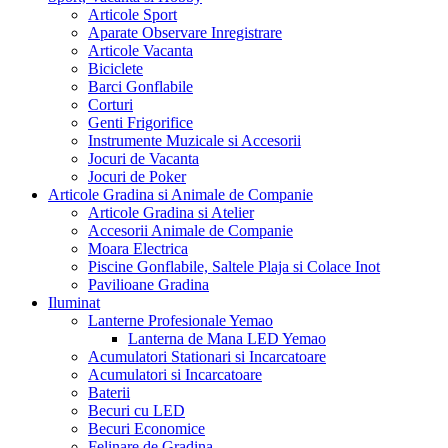
Articole Sport
Aparate Observare Inregistrare
Articole Vacanta
Biciclete
Barci Gonflabile
Corturi
Genti Frigorifice
Instrumente Muzicale si Accesorii
Jocuri de Vacanta
Jocuri de Poker
Articole Gradina si Animale de Companie
Articole Gradina si Atelier
Accesorii Animale de Companie
Moara Electrica
Piscine Gonflabile, Saltele Plaja si Colace Inot
Pavilioane Gradina
Iluminat
Lanterne Profesionale Yemao
Lanterna de Mana LED Yemao
Acumulatori Stationari si Incarcatoare
Acumulatori si Incarcatoare
Baterii
Becuri cu LED
Becuri Economice
Felinare de Gradina