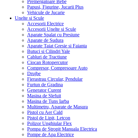
Premergatoare Bebe
Papusi, Figurine, Jucarii Plus
Vehicule de Jucarie
Unelte si Scule
Accesorii Electrice
Accesorii Unelte si Scule
Aparate Spalat cu Presiune
Aparate de Sudura
Aparate Taiat Gresie si Faianta
Butuci si Cilindri Yale
Cabluri de Tractiune
Ciocan Rotopercutor
Compresor, Compresoare Auto
Drujbe
Fierastrau Circular, Pendular
Furtun de Gradina
Generator Curent
Masina de Slefuit
Masina de Tuns Iarba
Multimetru, Aparate de Masura
Pistol cu Aer Cald
Pistol de Lipit, Letcon
Polizor Unghiular Flex
Pompa de Stropit Manuala Electrica
Pompe de Apa Electrice