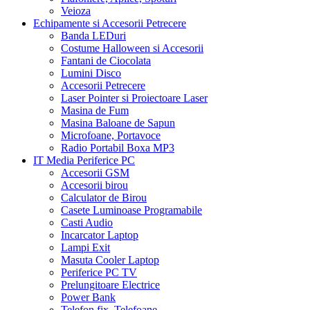
Veioza
Echipamente si Accesorii Petrecere
Banda LEDuri
Costume Halloween si Accesorii
Fantani de Ciocolata
Lumini Disco
Accesorii Petrecere
Laser Pointer si Proiectoare Laser
Masina de Fum
Masina Baloane de Sapun
Microfoane, Portavoce
Radio Portabil Boxa MP3
IT Media Periferice PC
Accesorii GSM
Accesorii birou
Calculator de Birou
Casete Luminoase Programabile
Casti Audio
Incarcator Laptop
Lampi Exit
Masuta Cooler Laptop
Periferice PC TV
Prelungitoare Electrice
Power Bank
Telefon fix, Telefoane