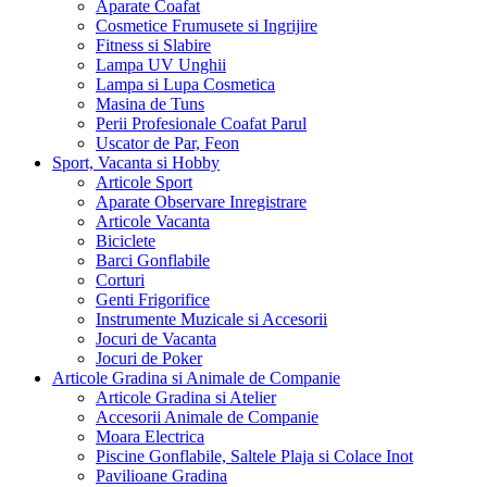
Aparate Coafat
Cosmetice Frumusete si Ingrijire
Fitness si Slabire
Lampa UV Unghii
Lampa si Lupa Cosmetica
Masina de Tuns
Perii Profesionale Coafat Parul
Uscator de Par, Feon
Sport, Vacanta si Hobby
Articole Sport
Aparate Observare Inregistrare
Articole Vacanta
Biciclete
Barci Gonflabile
Corturi
Genti Frigorifice
Instrumente Muzicale si Accesorii
Jocuri de Vacanta
Jocuri de Poker
Articole Gradina si Animale de Companie
Articole Gradina si Atelier
Accesorii Animale de Companie
Moara Electrica
Piscine Gonflabile, Saltele Plaja si Colace Inot
Pavilioane Gradina