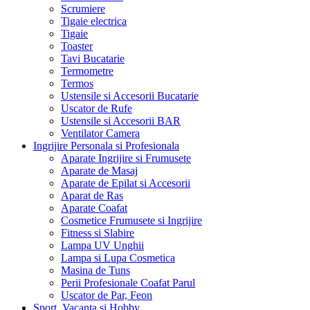
Scrumiere
Tigaie electrica
Tigaie
Toaster
Tavi Bucatarie
Termometre
Termos
Ustensile si Accesorii Bucatarie
Uscator de Rufe
Ustensile si Accesorii BAR
Ventilator Camera
Ingrijire Personala si Profesionala
Aparate Ingrijire si Frumusete
Aparate de Masaj
Aparate de Epilat si Accesorii
Aparat de Ras
Aparate Coafat
Cosmetice Frumusete si Ingrijire
Fitness si Slabire
Lampa UV Unghii
Lampa si Lupa Cosmetica
Masina de Tuns
Perii Profesionale Coafat Parul
Uscator de Par, Feon
Sport, Vacanta si Hobby