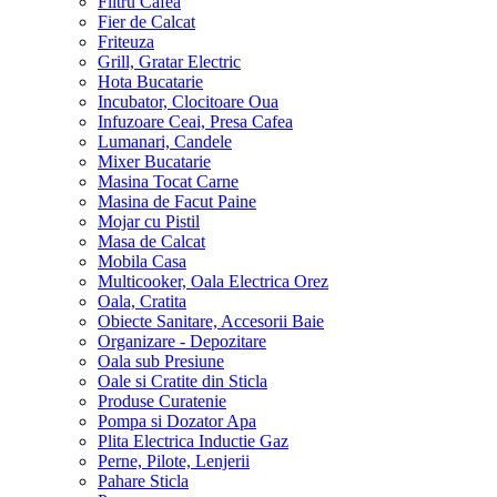
Filtru Cafea
Fier de Calcat
Friteuza
Grill, Gratar Electric
Hota Bucatarie
Incubator, Clocitoare Oua
Infuzoare Ceai, Presa Cafea
Lumanari, Candele
Mixer Bucatarie
Masina Tocat Carne
Masina de Facut Paine
Mojar cu Pistil
Masa de Calcat
Mobila Casa
Multicooker, Oala Electrica Orez
Oala, Cratita
Obiecte Sanitare, Accesorii Baie
Organizare - Depozitare
Oala sub Presiune
Oale si Cratite din Sticla
Produse Curatenie
Pompa si Dozator Apa
Plita Electrica Inductie Gaz
Perne, Pilote, Lenjerii
Pahare Sticla