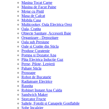
Masina Tocat Carne
Masina de Facut Paine
Mojar cu Pistil
Masa de Calcat
Mobila Casa
Multicooker, Oala Electrica Orez
Oala, Cratita
Obiecte Sanitare, Accesorii Baie
Organizare - Depozitare
Oala sub Presiune
Oale si Cratite din Sticla
Produse Curatenie
Pompa si Dozator Apa
Plita Electrica Inductie Gaz
Perne, Pilote, Lenjerii
Pahare Sticla
Prosoape
Robot de Bucatarie
Radiatoare Electrice
Rasnita
Robinet Instant Apa Calda
Sandwich Maker
Storcator Fructe
Saltele, Fotolii si Canapele Gonflabile
Sobe Incalzire