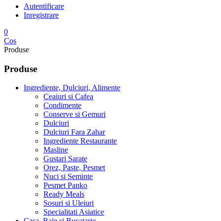
Autentificare
Inregistrare
0
Cos
Produse
Produse
Ingrediente, Dulciuri, Alimente
Ceaiuri si Cafea
Condimente
Conserve si Gemuri
Dulciuri
Dulciuri Fara Zahar
Ingrediente Restaurante
Masline
Gustari Sarate
Orez, Paste, Pesmet
Nuci si Seminte
Pesmet Panko
Ready Meals
Sosuri si Uleiuri
Specialitati Asiatice
Casa, Baie si Bucatarie