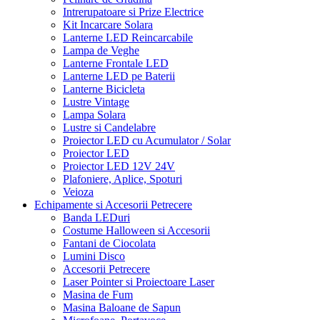
Intrerupatoare si Prize Electrice
Kit Incarcare Solara
Lanterne LED Reincarcabile
Lampa de Veghe
Lanterne Frontale LED
Lanterne LED pe Baterii
Lanterne Bicicleta
Lustre Vintage
Lampa Solara
Lustre si Candelabre
Proiector LED cu Acumulator / Solar
Proiector LED
Proiector LED 12V 24V
Plafoniere, Aplice, Spoturi
Veioza
Echipamente si Accesorii Petrecere
Banda LEDuri
Costume Halloween si Accesorii
Fantani de Ciocolata
Lumini Disco
Accesorii Petrecere
Laser Pointer si Proiectoare Laser
Masina de Fum
Masina Baloane de Sapun