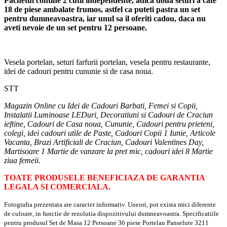
Pachetul contine 2 cutii independente, adica doua seturi a cate
18 de piese ambalate frumos, astfel ca puteti pastra un set
pentru dumneavoastra, iar unul sa il oferiti cadou, daca nu
aveti nevoie de un set pentru 12 persoane.
Vesela portelan, seturi farfurii portelan, vesela pentru restaurante,
idei de cadouri pentru cununie si de casa noua.
STT
Magazin Online cu Idei de Cadouri Barbati, Femei si Copii,
Instalatii Luminoase LEDuri, Decoratiuni si Cadouri de Craciun
ieftine, Cadouri de Casa noua, Cununie, Cadouri pentru prieteni,
colegi, idei cadouri utile de Paste, Cadouri Copii 1 Iunie, Articole
Vacanta, Brazi Artificiali de Craciun, Cadouri Valentines Day,
Martisoare 1 Martie de vanzare la pret mic, cadouri idei 8 Martie
ziua femeii.
TOATE PRODUSELE BENEFICIAZA DE GARANTIA
LEGALA SI COMERCIALA.
Fotografia prezentata are caracter informativ. Uneori, pot exista mici diferente
de culoare, in functie de rezolutia dispozitivului dumneavoastra. Specificatiile
pentru produsul Set de Masa 12 Persoane 36 piese Portelan Panselute 3211