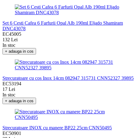
Set 6 Cesti Cafea 6 Farfurii Opal Alb 190ml Eljado Shamiram
DNC43078
EC45005
132 Lei
In stoc
+ adauga in cos
Strecuratoare cu cos Inox 14cm 082947 315731 CNN52327 39895
EC53194
17 Lei
In stoc
+ adauga in cos
Strecuratoare INOX cu manere BP22 25cm CNN50495
EC50901