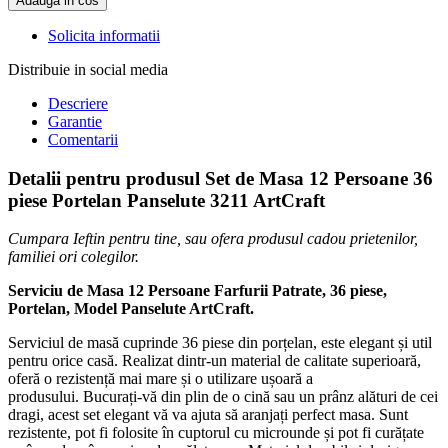
Adauga in cos
Solicita informatii
Distribuie in social media
Descriere
Garantie
Comentarii
Detalii pentru produsul Set de Masa 12 Persoane 36
piese Portelan Panselute 3211 ArtCraft
Cumpara Ieftin pentru tine, sau ofera produsul cadou prietenilor,
familiei ori colegilor.
Serviciu de Masa 12 Persoane Farfurii Patrate, 36 piese,
Portelan, Model Panselute ArtCraft.
Serviciul de masă cuprinde 36 piese din porțelan, este elegant și util
pentru orice casă. Realizat dintr-un material de calitate superioară,
oferă o rezistență mai mare și o utilizare ușoară a
produsului. Bucurați-vă din plin de o cină sau un prânz alături de cei
dragi, acest set elegant vă va ajuta să aranjați perfect masa. Sunt
rezistente, pot fi folosite în cuptorul cu microunde și pot fi curățate