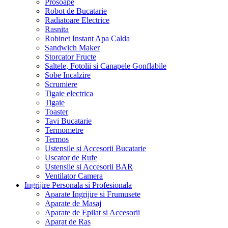
Prosoape
Robot de Bucatarie
Radiatoare Electrice
Rasnita
Robinet Instant Apa Calda
Sandwich Maker
Storcator Fructe
Saltele, Fotolii si Canapele Gonflabile
Sobe Incalzire
Scrumiere
Tigaie electrica
Tigaie
Toaster
Tavi Bucatarie
Termometre
Termos
Ustensile si Accesorii Bucatarie
Uscator de Rufe
Ustensile si Accesorii BAR
Ventilator Camera
Ingrijire Personala si Profesionala
Aparate Ingrijire si Frumusete
Aparate de Masaj
Aparate de Epilat si Accesorii
Aparat de Ras