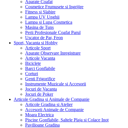
Aparate Coafat
Cosmetice Frumusete si Ingrijire
Fitness si Slabire
Lampa UV Unghii
Lampa si Lupa Cosmetica
Masina de Tuns
Perii Profesionale Coafat Parul
Uscator de Par, Feon
Sport, Vacanta si Hobby
Articole Sport
Aparate Observare Inregistrare
Articole Vacanta
Biciclete
Barci Gonflabile
Corturi
Genti Frigorifice
Instrumente Muzicale si Accesorii
Jocuri de Vacanta
Jocuri de Poker
Articole Gradina si Animale de Companie
Articole Gradina si Atelier
Accesorii Animale de Companie
Moara Electrica
Piscine Gonflabile, Saltele Plaja si Colace Inot
Pavilioane Gradina