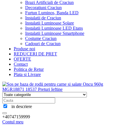
Brazi Artificiali de Craciun
Decoratiuni Craciun
Furtun Luminos, Banda LED
Instalatii de Craciun
Instalatii Luminoase Solare
Instalatii Luminoase LED Etans
Instalatii Luminoase Smartphone
Costume Craciun
Cadouri de Craciun
Produse noi
REDUCERI DE PRET
OFERTE
Contact
Politica de Retur
Plata si Livrare
in descriere
+40747159999
Contul meu