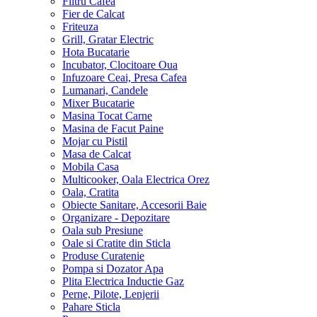
Filtru Cafea
Fier de Calcat
Friteuza
Grill, Gratar Electric
Hota Bucatarie
Incubator, Clocitoare Oua
Infuzoare Ceai, Presa Cafea
Lumanari, Candele
Mixer Bucatarie
Masina Tocat Carne
Masina de Facut Paine
Mojar cu Pistil
Masa de Calcat
Mobila Casa
Multicooker, Oala Electrica Orez
Oala, Cratita
Obiecte Sanitare, Accesorii Baie
Organizare - Depozitare
Oala sub Presiune
Oale si Cratite din Sticla
Produse Curatenie
Pompa si Dozator Apa
Plita Electrica Inductie Gaz
Perne, Pilote, Lenjerii
Pahare Sticla