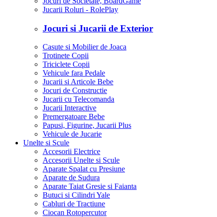
Jocuri de Societate, BoardGame
Jucarii Roluri - RolePlay
Jocuri si Jucarii de Exterior
Casute si Mobilier de Joaca
Trotinete Copii
Triciclete Copii
Vehicule fara Pedale
Jucarii si Articole Bebe
Jocuri de Constructie
Jucarii cu Telecomanda
Jucarii Interactive
Premergatoare Bebe
Papusi, Figurine, Jucarii Plus
Vehicule de Jucarie
Unelte si Scule
Accesorii Electrice
Accesorii Unelte si Scule
Aparate Spalat cu Presiune
Aparate de Sudura
Aparate Taiat Gresie si Faianta
Butuci si Cilindri Yale
Cabluri de Tractiune
Ciocan Rotopercutor