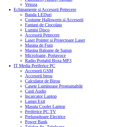
Veioza
Echipamente si Accesorii Petrecere
Banda LEDuri
Costume Halloween si Accesorii
Fantani de Ciocolata
Lumini Disco
Accesorii Petrecere
Laser Pointer si Proiectoare Laser
Masina de Fum
Masina Baloane de Sapun
Microfoane, Portavoce
Radio Portabil Boxa MP3
IT Media Periferice PC
Accesorii GSM
Accesorii birou
Calculator de Birou
Casete Luminoase Programabile
Casti Audio
Incarcator Laptop
Lampi Exit
Masuta Cooler Laptop
Periferice PC TV
Prelungitoare Electrice
Power Bank
Telefon fix, Telefoane