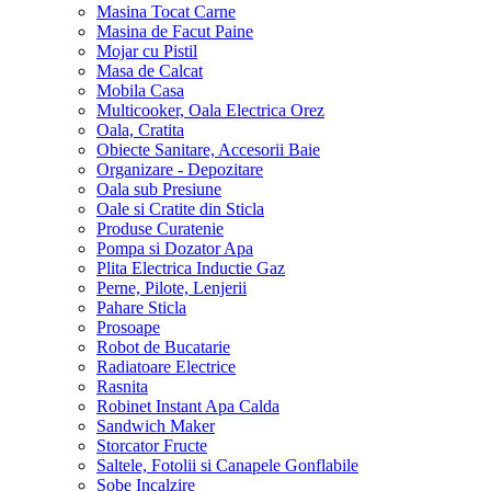
Masina Tocat Carne
Masina de Facut Paine
Mojar cu Pistil
Masa de Calcat
Mobila Casa
Multicooker, Oala Electrica Orez
Oala, Cratita
Obiecte Sanitare, Accesorii Baie
Organizare - Depozitare
Oala sub Presiune
Oale si Cratite din Sticla
Produse Curatenie
Pompa si Dozator Apa
Plita Electrica Inductie Gaz
Perne, Pilote, Lenjerii
Pahare Sticla
Prosoape
Robot de Bucatarie
Radiatoare Electrice
Rasnita
Robinet Instant Apa Calda
Sandwich Maker
Storcator Fructe
Saltele, Fotolii si Canapele Gonflabile
Sobe Incalzire