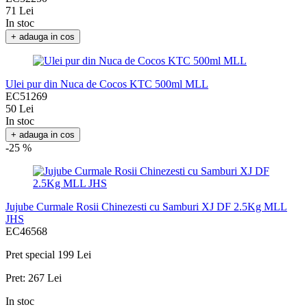
71 Lei
In stoc
+ adauga in cos
Ulei pur din Nuca de Cocos KTC 500ml MLL
EC51269
50 Lei
In stoc
+ adauga in cos
-25 %
Jujube Curmale Rosii Chinezesti cu Samburi XJ DF 2.5Kg MLL
JHS
EC46568
Pret special
199 Lei
Pret:
267 Lei
In stoc