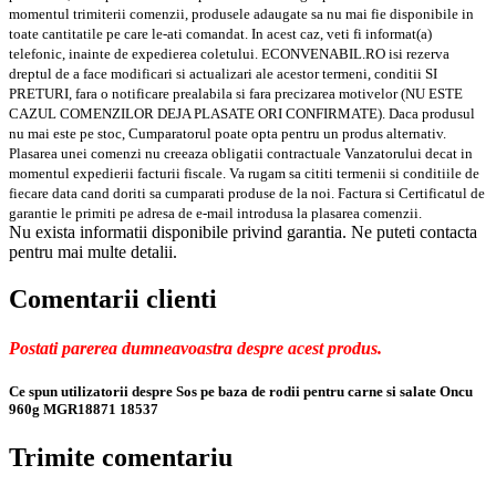
momentul trimiterii comenzii, produsele adaugate sa nu mai fie disponibile in
toate cantitatile pe care le-ati comandat. In acest caz, veti fi informat(a)
telefonic, inainte de expedierea coletului. ECONVENABIL.RO isi rezerva
dreptul de a face modificari si actualizari ale acestor termeni, conditii SI
PRETURI, fara o notificare prealabila si fara precizarea motivelor (NU ESTE
CAZUL COMENZILOR DEJA PLASATE ORI CONFIRMATE). Daca produsul
nu mai este pe stoc, Cumparatorul poate opta pentru un produs alternativ.
Plasarea unei comenzi nu creeaza obligatii contractuale Vanzatorului decat in
momentul expedierii facturii fiscale. Va rugam sa cititi termenii si conditiile de
fiecare data cand doriti sa cumparati produse de la noi. Factura si Certificatul de
garantie le primiti pe adresa de e-mail introdusa la plasarea comenzii.
Nu exista informatii disponibile privind garantia. Ne puteti contacta
pentru mai multe detalii.
Comentarii clienti
Postati parerea dumneavoastra despre acest produs.
Ce spun utilizatorii despre Sos pe baza de rodii pentru carne si salate Oncu
960g MGR18871 18537
Trimite comentariu