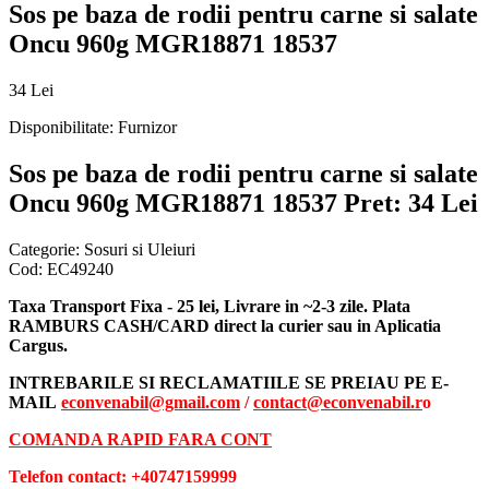
Sos pe baza de rodii pentru carne si salate
Oncu 960g MGR18871 18537
34 Lei
Disponibilitate:
Furnizor
Sos pe baza de rodii pentru carne si salate
Oncu 960g MGR18871 18537
Pret: 34 Lei
Categorie:
Sosuri si Uleiuri
Cod:
EC49240
Taxa Transport Fixa - 25 lei, Livrare in ~2-3 zile. Plata
RAMBURS CASH/CARD direct la curier sau in Aplicatia
Cargus.
INTREBARILE SI RECLAMATIILE SE PREIAU PE E-
MAIL
econvenabil@gmail.com
/
contact@econvenabil.r
o
COMANDA RAPID FARA CONT
Telefon contact: +40747159999