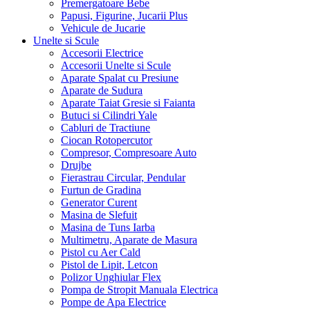
Premergatoare Bebe
Papusi, Figurine, Jucarii Plus
Vehicule de Jucarie
Unelte si Scule
Accesorii Electrice
Accesorii Unelte si Scule
Aparate Spalat cu Presiune
Aparate de Sudura
Aparate Taiat Gresie si Faianta
Butuci si Cilindri Yale
Cabluri de Tractiune
Ciocan Rotopercutor
Compresor, Compresoare Auto
Drujbe
Fierastrau Circular, Pendular
Furtun de Gradina
Generator Curent
Masina de Slefuit
Masina de Tuns Iarba
Multimetru, Aparate de Masura
Pistol cu Aer Cald
Pistol de Lipit, Letcon
Polizor Unghiular Flex
Pompa de Stropit Manuala Electrica
Pompe de Apa Electrice