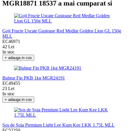
MGR18871 18537 a mai cumparat si
Goji Fructe Uscate Gustoase Red Medlar Golden Lion GL 150g
MLL
EC46971
42 Lei
In stoc
+ adauga in cos
Bulgur Fin PKB 1kg MGR24191
EC49455
23 Lei
In stoc
+ adauga in cos
Sos de Soia Premium Light Lee Kum Kee LKK 1.75L MLL
EC52250