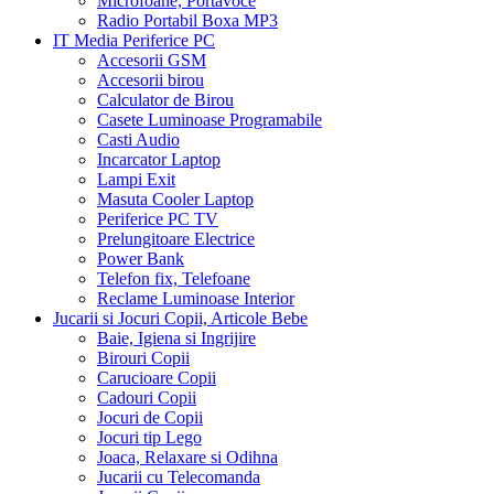
Microfoane, Portavoce
Radio Portabil Boxa MP3
IT Media Periferice PC
Accesorii GSM
Accesorii birou
Calculator de Birou
Casete Luminoase Programabile
Casti Audio
Incarcator Laptop
Lampi Exit
Masuta Cooler Laptop
Periferice PC TV
Prelungitoare Electrice
Power Bank
Telefon fix, Telefoane
Reclame Luminoase Interior
Jucarii si Jocuri Copii, Articole Bebe
Baie, Igiena si Ingrijire
Birouri Copii
Carucioare Copii
Cadouri Copii
Jocuri de Copii
Jocuri tip Lego
Joaca, Relaxare si Odihna
Jucarii cu Telecomanda