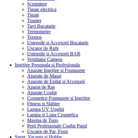
Scrumiere
Tigaie electrica
Tigaie
Toaster
Tavi Bucatarie
Termometre
Termos
Ustensile si Accesorii Bucatarie
Uscator de Rufe
Ustensile si Accesorii BAR
Ventilator Camera
Ingrijire Personala si Profesionala
Aparate Ingrijire si Frumusete
Aparate de Masaj
Aparate de Epilat si Accesorii
Aparat de Ras
Aparate Coafat
Cosmetice Frumusete si Ingrijire
Fitness si Slabire
Lampa UV Unghii
Lampa si Lupa Cosmetica
Masina de Tuns
Perii Profesionale Coafat Parul
Uscator de Par, Feon
Sport, Vacanta si Hobby