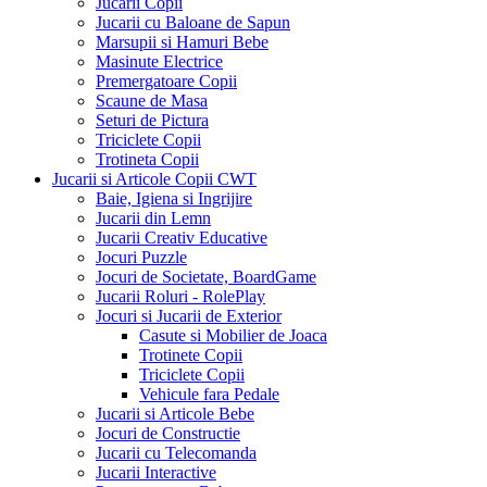
Jucarii Copii
Jucarii cu Baloane de Sapun
Marsupii si Hamuri Bebe
Masinute Electrice
Premergatoare Copii
Scaune de Masa
Seturi de Pictura
Triciclete Copii
Trotineta Copii
Jucarii si Articole Copii CWT
Baie, Igiena si Ingrijire
Jucarii din Lemn
Jucarii Creativ Educative
Jocuri Puzzle
Jocuri de Societate, BoardGame
Jucarii Roluri - RolePlay
Jocuri si Jucarii de Exterior
Casute si Mobilier de Joaca
Trotinete Copii
Triciclete Copii
Vehicule fara Pedale
Jucarii si Articole Bebe
Jocuri de Constructie
Jucarii cu Telecomanda
Jucarii Interactive