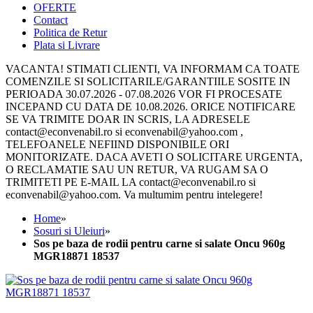
OFERTE
Contact
Politica de Retur
Plata si Livrare
VACANTA! STIMATI CLIENTI, VA INFORMAM CA TOATE
COMENZILE SI SOLICITARILE/GARANTIILE SOSITE IN
PERIOADA 30.07.2026 - 07.08.2026 VOR FI PROCESATE
INCEPAND CU DATA DE 10.08.2026. ORICE NOTIFICARE
SE VA TRIMITE DOAR IN SCRIS, LA ADRESELE
contact@econvenabil.ro si econvenabil@yahoo.com ,
TELEFOANELE NEFIIND DISPONIBILE ORI
MONITORIZATE. DACA AVETI O SOLICITARE URGENTA,
O RECLAMATIE SAU UN RETUR, VA RUGAM SA O
TRIMITETI PE E-MAIL LA contact@econvenabil.ro si
econvenabil@yahoo.com. Va multumim pentru intelegere!
Home
»
Sosuri si Uleiuri
»
Sos pe baza de rodii pentru carne si salate Oncu 960g
MGR18871 18537