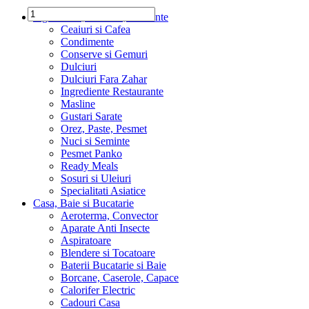
Ingrediente, Dulciuri, Alimente
Ceaiuri si Cafea
Condimente
Conserve si Gemuri
Dulciuri
Dulciuri Fara Zahar
Ingrediente Restaurante
Masline
Gustari Sarate
Orez, Paste, Pesmet
Nuci si Seminte
Pesmet Panko
Ready Meals
Sosuri si Uleiuri
Specialitati Asiatice
Casa, Baie si Bucatarie
Aeroterma, Convector
Aparate Anti Insecte
Aspiratoare
Blendere si Tocatoare
Baterii Bucatarie si Baie
Borcane, Caserole, Capace
Calorifer Electric
Cadouri Casa