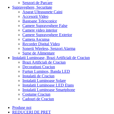
Senzori de Parcare
Supraveghere, Securitate
Aparat Ultrasunete Caini
Accesorii Video
Bastoane Telescopice
Camere Supraveghere False
Camere video interior
Camere Supraveghere Exterior
Camera Ascunsa
Recorder Digital Video
Sonerii Wireless, Senzori Alarma
Surse de Alimentare
Instalatii Luminoase, Brazi Artificiali de Craciun
Brazi Artificiali de Craciun
Decoratiuni Craciun
Furtun Luminos, Banda LED
Instalatii de Craciun
Instalatii Luminoase Solare
Instalatii Luminoase LED Etans
Instalatii Luminoase Smartphone
Costume Craciun
Cadouri de Craciun
Produse noi
REDUCERI DE PRET