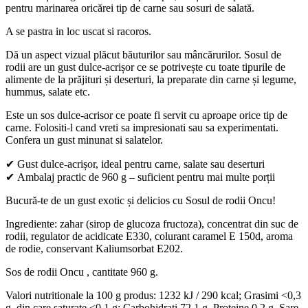
pentru marinarea oricărei tip de carne sau sosuri de salată.
A se pastra in loc uscat si racoros.
Dă un aspect vizual plăcut băuturilor sau mâncărurilor. Sosul de
rodii are un gust dulce-acrișor ce se potrivește cu toate tipurile de
alimente de la prăjituri și deserturi, la preparate din carne și legume,
hummus, salate etc.
Este un sos dulce-acrisor ce poate fi servit cu aproape orice tip de
carne. Folositi-l cand vreti sa impresionati sau sa experimentati.
Confera un gust minunat si salatelor.
✔ Gust dulce-acrișor, ideal pentru carne, salate sau deserturi
✔ Ambalaj practic de 960 g – suficient pentru mai multe porții
Bucură-te de un gust exotic și delicios cu Sosul de rodii Oncu!
Ingrediente: zahar (sirop de glucoza fructoza), concentrat din suc de
rodii, regulator de acidicate E330, colurant caramel E 150d, aroma
de rodie, conservant Kaliumsorbat E202.
Sos de rodii Oncu , cantitate 960 g.
Valori nutritionale la 100 g produs: 1232 kJ / 290 kcal; Grasimi <0,3
g, din care saturate <0,1 g; Carbohidrati 72,1 g, Proteine 0,2 g, Sare