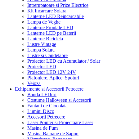
Intrerupatoare si Prize Electrice
Kit Incarcare Solara
Lanterne LED Reincarcabile
Lampa de Veghe
Lanterne Frontale LED
Lanterne LED pe Baterii
Lanterne Bicicleta
Lustre Vintage
Lampa Solara
Lustre si Candelabre
Proiector LED cu Acumulator / Solar
Proiector LED
Proiector LED 12V 24V
Plafoniere, Aplice, Spoturi
Veioza
Echipamente si Accesorii Petrecere
Banda LEDuri
Costume Halloween si Accesorii
Fantani de Ciocolata
Lumini Disco
Accesorii Petrecere
Laser Pointer si Proiectoare Laser
Masina de Fum
Masina Baloane de Sapun