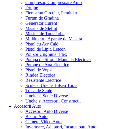
Compresor, Compresoare Auto
Drujbe
Fierastrau Circular, Pendular
Furtun de Gradina
Generator Curent
Masina de Slefuit
Masina de Tuns Iarba
Multimetru, Aparate de Masura
Pistol cu Aer Cald
Pistol de Lipit, Letcon
Polizor Unghiular Flex
Pompa de Stropit Manuala Electrica
Pompe de Apa Electrice
Pistol de Vopsit
Rindea Electrica
Rezistente Electrice
Scule si Unelte Tolsen Tools
Trusa de Scule
Unelte si Scule Diverse
Unelte si Accesorii Constructii
Accesorii Auto
Accesorii Auto Diverse
Becuri Auto
Camera Video Auto
Invertoare, Adaptori, Incarcatoare Auto