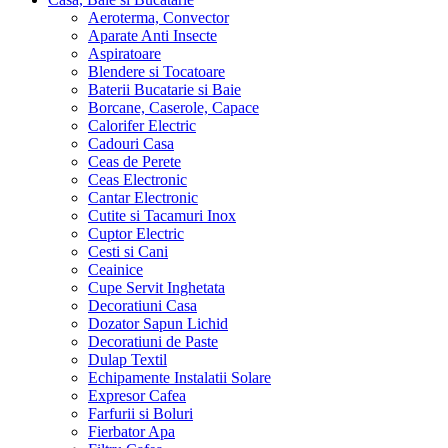
Aeroterma, Convector
Aparate Anti Insecte
Aspiratoare
Blendere si Tocatoare
Baterii Bucatarie si Baie
Borcane, Caserole, Capace
Calorifer Electric
Cadouri Casa
Ceas de Perete
Ceas Electronic
Cantar Electronic
Cutite si Tacamuri Inox
Cuptor Electric
Cesti si Cani
Ceainice
Cupe Servit Inghetata
Decoratiuni Casa
Dozator Sapun Lichid
Decoratiuni de Paste
Dulap Textil
Echipamente Instalatii Solare
Expresor Cafea
Farfurii si Boluri
Fierbator Apa