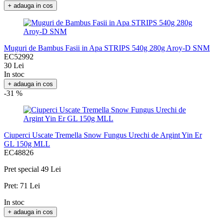
+ adauga in cos
Muguri de Bambus Fasii in Apa STRIPS 540g 280g Aroy-D SNM
EC52992
30 Lei
In stoc
+ adauga in cos
-31 %
Ciuperci Uscate Tremella Snow Fungus Urechi de Argint Yin Er
GL 150g MLL
EC48826
Pret special
49 Lei
Pret:
71 Lei
In stoc
+ adauga in cos