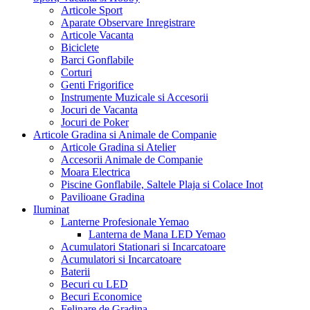
Articole Sport
Aparate Observare Inregistrare
Articole Vacanta
Biciclete
Barci Gonflabile
Corturi
Genti Frigorifice
Instrumente Muzicale si Accesorii
Jocuri de Vacanta
Jocuri de Poker
Articole Gradina si Animale de Companie
Articole Gradina si Atelier
Accesorii Animale de Companie
Moara Electrica
Piscine Gonflabile, Saltele Plaja si Colace Inot
Pavilioane Gradina
Iluminat
Lanterne Profesionale Yemao
Lanterna de Mana LED Yemao
Acumulatori Stationari si Incarcatoare
Acumulatori si Incarcatoare
Baterii
Becuri cu LED
Becuri Economice
Felinare de Gradina