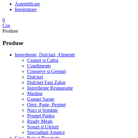
Autentificare
Inregistrare
0
Cos
Produse
Produse
Ingrediente, Dulciuri, Alimente
Ceaiuri si Cafea
Condimente
Conserve si Gemuri
Dulciuri
Dulciuri Fara Zahar
Ingrediente Restaurante
Masline
Gustari Sarate
Orez, Paste, Pesmet
Nuci si Seminte
Pesmet Panko
Ready Meals
Sosuri si Uleiuri
Specialitati Asiatice
Casa, Baie si Bucatarie