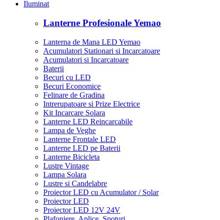
Iluminat
Lanterne Profesionale Yemao
Lanterna de Mana LED Yemao
Acumulatori Stationari si Incarcatoare
Acumulatori si Incarcatoare
Baterii
Becuri cu LED
Becuri Economice
Felinare de Gradina
Intrerupatoare si Prize Electrice
Kit Incarcare Solara
Lanterne LED Reincarcabile
Lampa de Veghe
Lanterne Frontale LED
Lanterne LED pe Baterii
Lanterne Bicicleta
Lustre Vintage
Lampa Solara
Lustre si Candelabre
Proiector LED cu Acumulator / Solar
Proiector LED
Proiector LED 12V 24V
Plafoniere, Aplice, Spoturi