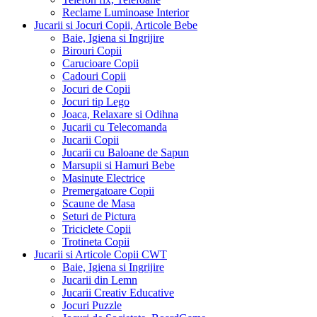
Reclame Luminoase Interior
Jucarii si Jocuri Copii, Articole Bebe
Baie, Igiena si Ingrijire
Birouri Copii
Carucioare Copii
Cadouri Copii
Jocuri de Copii
Jocuri tip Lego
Joaca, Relaxare si Odihna
Jucarii cu Telecomanda
Jucarii Copii
Jucarii cu Baloane de Sapun
Marsupii si Hamuri Bebe
Masinute Electrice
Premergatoare Copii
Scaune de Masa
Seturi de Pictura
Triciclete Copii
Trotineta Copii
Jucarii si Articole Copii CWT
Baie, Igiena si Ingrijire
Jucarii din Lemn
Jucarii Creativ Educative
Jocuri Puzzle