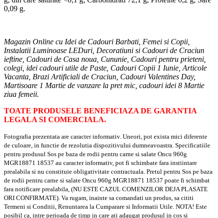
0,09 g.
Magazin Online cu Idei de Cadouri Barbati, Femei si Copii,
Instalatii Luminoase LEDuri, Decoratiuni si Cadouri de Craciun
ieftine, Cadouri de Casa noua, Cununie, Cadouri pentru prieteni,
colegi, idei cadouri utile de Paste, Cadouri Copii 1 Iunie, Articole
Vacanta, Brazi Artificiali de Craciun, Cadouri Valentines Day,
Martisoare 1 Martie de vanzare la pret mic, cadouri idei 8 Martie
ziua femeii.
TOATE PRODUSELE BENEFICIAZA DE GARANTIA
LEGALA SI COMERCIALA.
Fotografia prezentata are caracter informativ. Uneori, pot exista mici diferente
de culoare, in functie de rezolutia dispozitivului dumneavoastra. Specificatiile
pentru produsul Sos pe baza de rodii pentru carne si salate Oncu 960g
MGR18871 18537 au caracter informativ, pot fi schimbate fara instiintare
prealabila si nu constituie obligativitate contractuala. Pretul pentru Sos pe baza
de rodii pentru carne si salate Oncu 960g MGR18871 18537 poate fi schimbat
fara notificare prealabila, (NU ESTE CAZUL COMENZILOR DEJA PLASATE
ORI CONFIRMATE). Va rugam, inainte sa comandati un produs, sa cititi
Termeni si Conditii, Renuntarea la Cumparare si Informatii Utile. NOTA! Este
posibil ca, intre perioada de timp in care ati adaugat produsul in cos si