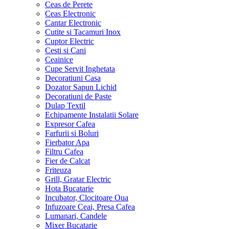
Ceas de Perete
Ceas Electronic
Cantar Electronic
Cutite si Tacamuri Inox
Cuptor Electric
Cesti si Cani
Ceainice
Cupe Servit Inghetata
Decoratiuni Casa
Dozator Sapun Lichid
Decoratiuni de Paste
Dulap Textil
Echipamente Instalatii Solare
Expresor Cafea
Farfurii si Boluri
Fierbator Apa
Filtru Cafea
Fier de Calcat
Friteuza
Grill, Gratar Electric
Hota Bucatarie
Incubator, Clocitoare Oua
Infuzoare Ceai, Presa Cafea
Lumanari, Candele
Mixer Bucatarie