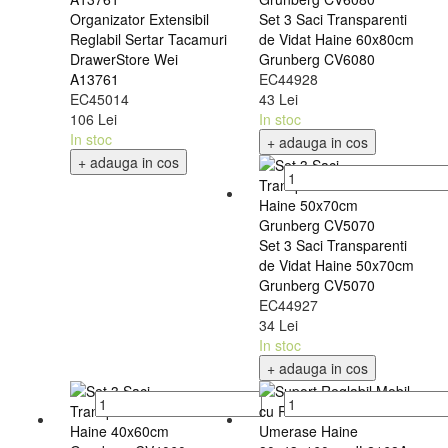
Organizator Extensibil
Set 3 Saci Transparenti
Reglabil Sertar Tacamuri
de Vidat Haine 60x80cm
DrawerStore Wei
Grunberg CV6080
A13761
EC44928
EC45014
43 Lei
106 Lei
In stoc
In stoc
+ adauga in cos
+ adauga in cos
Set 3 Saci Transparenti
de Vidat Haine 50x70cm
Grunberg CV5070
EC44927
34 Lei
In stoc
+ adauga in cos