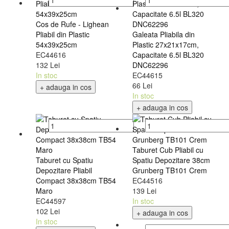
Cos de Rufe - Lighean
Pliabil din Plastic
Galeata Pliabila din
54x39x25cm
Plastic 27x21x17cm,
EC44616
Capacitate 6.5l BL320
132 Lei
DNC62296
In stoc
EC44615
66 Lei
+ adauga in cos
In stoc
+ adauga in cos
Taburet Cub Pliabil cu
Taburet cu Spatiu
Spatiu Depozitare 38cm
Depozitare Pliabil
Grunberg TB101 Crem
Compact 38x38cm TB54
EC44516
Maro
139 Lei
EC44597
In stoc
102 Lei
+ adauga in cos
In stoc