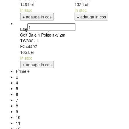
TW106 JU
TW101 JU
EC44499
EC44498
146 Lei
132 Lei
In stoc
In stoc
+ adauga in cos
+ adauga in cos
Etajera Telescopica de
Colt Baie 4 Polite 1-3.2m
TW302 JU
EC44497
105 Lei
In stoc
+ adauga in cos
Primele
4
5
6
7
8
9
10