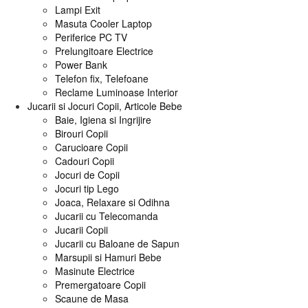
Lampi Exit
Masuta Cooler Laptop
Periferice PC TV
Prelungitoare Electrice
Power Bank
Telefon fix, Telefoane
Reclame Luminoase Interior
Jucarii si Jocuri Copii, Articole Bebe
Baie, Igiena si Ingrijire
Birouri Copii
Carucioare Copii
Cadouri Copii
Jocuri de Copii
Jocuri tip Lego
Joaca, Relaxare si Odihna
Jucarii cu Telecomanda
Jucarii Copii
Jucarii cu Baloane de Sapun
Marsupii si Hamuri Bebe
Masinute Electrice
Premergatoare Copii
Scaune de Masa