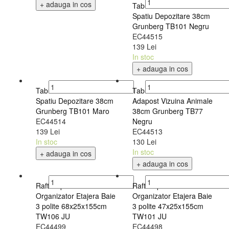
+ adauga in cos
Taburet Cub Pliabil cu
Spatiu Depozitare 38cm
Grunberg TB101 Negru
EC44515
139 Lei
In stoc
+ adauga in cos
Taburet Cub Pliabil cu
Taburet Cub Pliabil cu
Spatiu Depozitare 38cm
Adapost Vizuina Animale
Grunberg TB101 Maro
38cm Grunberg TB77
EC44514
Negru
139 Lei
EC44513
In stoc
130 Lei
In stoc
+ adauga in cos
+ adauga in cos
Raft Depozitare
Raft Depozitare
Organizator Etajera Baie
Organizator Etajera Baie
3 polite 68x25x155cm
3 polite 47x25x155cm