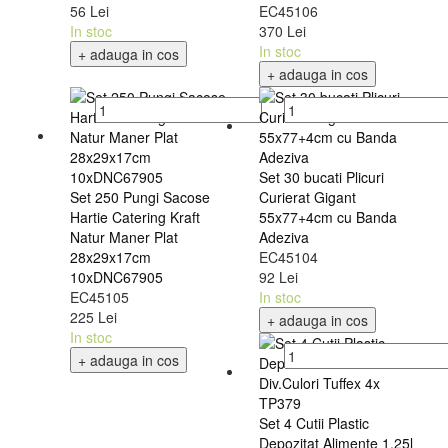
56 Lei
EC45106
In stoc
370 Lei
In stoc
+ adauga in cos
+ adauga in cos
Set 30 bucati Plicuri
Set 250 Pungi Sacose
Curierat Gigant
Hartie Catering Kraft
55x77+4cm cu Banda
Natur Maner Plat
Adeziva
28x29x17cm
EC45104
10xDNC67905
92 Lei
EC45105
In stoc
225 Lei
+ adauga in cos
In stoc
+ adauga in cos
Set 4 Cutii Plastic
Depozitat Alimente 1.25l