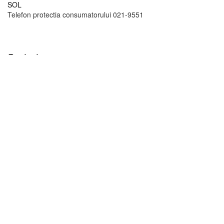
GDPR
ANPC
SOL
Telefon protectia consumatorului 021-9551
Contact
+
Program:
Luni - Vineri: 11:00 -17:00
Sambata/Duminica: Inchis
Telefon:
+40747159999
TRIMITE-NE UN MESAJ