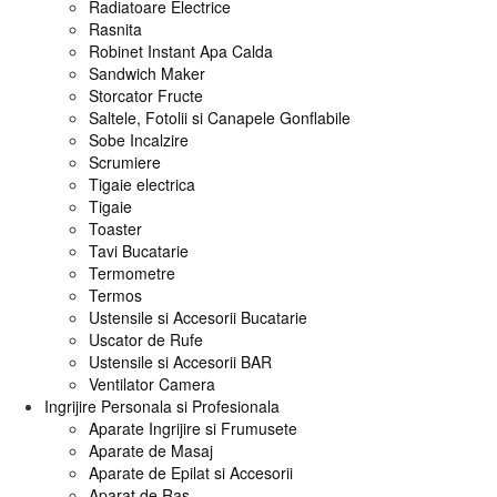
Radiatoare Electrice
Rasnita
Robinet Instant Apa Calda
Sandwich Maker
Storcator Fructe
Saltele, Fotolii si Canapele Gonflabile
Sobe Incalzire
Scrumiere
Tigaie electrica
Tigaie
Toaster
Tavi Bucatarie
Termometre
Termos
Ustensile si Accesorii Bucatarie
Uscator de Rufe
Ustensile si Accesorii BAR
Ventilator Camera
Ingrijire Personala si Profesionala
Aparate Ingrijire si Frumusete
Aparate de Masaj
Aparate de Epilat si Accesorii
Aparat de Ras