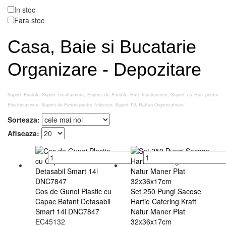
In stoc
Fara stoc
Casa, Baie si Bucatarie
Organizare - Depozitare
Suport Pantofi, Suport Incaltaminte, Etajera de Pantofi, Raft Incaltaminte, Suport cu Roti pentru
Electrocasnice, Suporti de Perete pentru Televizor, Suport TV, Rafturi Organizatoare
Sorteaza:
Afiseaza:
Cos de Gunoi Plastic cu
Set 250 Pungi Sacose
Capac Batant Detasabil
Hartie Catering Kraft
Smart 14l DNC7847
Natur Maner Plat
EC45132
32x36x17cm