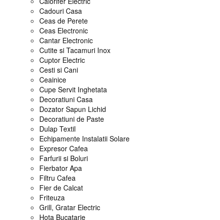
Calorifer Electric
Cadouri Casa
Ceas de Perete
Ceas Electronic
Cantar Electronic
Cutite si Tacamuri Inox
Cuptor Electric
Cesti si Cani
Ceainice
Cupe Servit Inghetata
Decoratiuni Casa
Dozator Sapun Lichid
Decoratiuni de Paste
Dulap Textil
Echipamente Instalatii Solare
Expresor Cafea
Farfurii si Boluri
Fierbator Apa
Filtru Cafea
Fier de Calcat
Friteuza
Grill, Gratar Electric
Hota Bucatarie