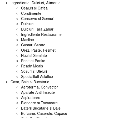
Ingrediente, Dulciuri, Alimente
Ceaiuri si Cafea
Condimente
Conserve si Gemuri
Dulciuri
Dulciuri Fara Zahar
Ingrediente Restaurante
Masline
Gustari Sarate
Orez, Paste, Pesmet
Nuci si Seminte
Pesmet Panko
Ready Meals
Sosuri si Uleiuri
Specialitati Asiatice
Casa, Baie si Bucatarie
Aeroterma, Convector
Aparate Anti Insecte
Aspiratoare
Blendere si Tocatoare
Baterii Bucatarie si Baie
Borcane, Caserole, Capace