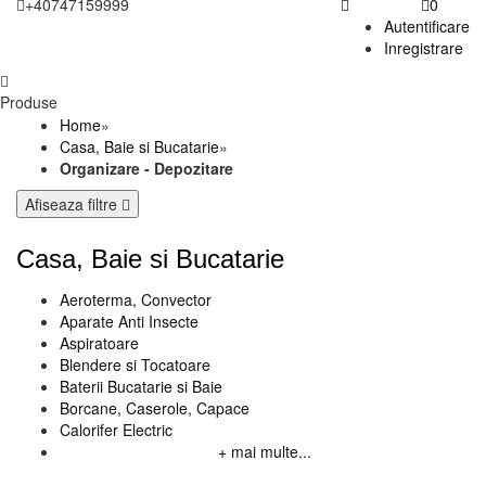
+40747159999
0
Autentificare
Inregistrare
Produse
Home
»
Casa, Baie si Bucatarie
»
Organizare - Depozitare
Afiseaza filtre
Casa, Baie si Bucatarie
Aeroterma, Convector
Aparate Anti Insecte
Aspiratoare
Blendere si Tocatoare
Baterii Bucatarie si Baie
Borcane, Caserole, Capace
Calorifer Electric
+ mai multe...
Disponibilitate