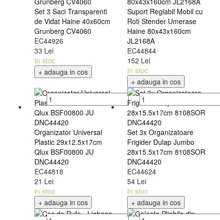
Set 3 Saci Transparenti
Suport Reglabil Mobil cu
de Vidat Haine 40x60cm
Roti Stender Umerase
Grunberg CV4060
Haine 80x43x160cm
EC44926
JL2168A
33 Lei
EC44844
In stoc
152 Lei
In stoc
+ adauga in cos
+ adauga in cos
Organizator Universal
Set 3x Organizatoare
Plastic 29x12.5x17cm
Frigider Dulap Jumbo
Qlux BSF00800 JU
28x15.5x17cm 8108SOR
DNC44420
DNC44420
EC44818
EC44624
21 Lei
54 Lei
In stoc
In stoc
+ adauga in cos
+ adauga in cos