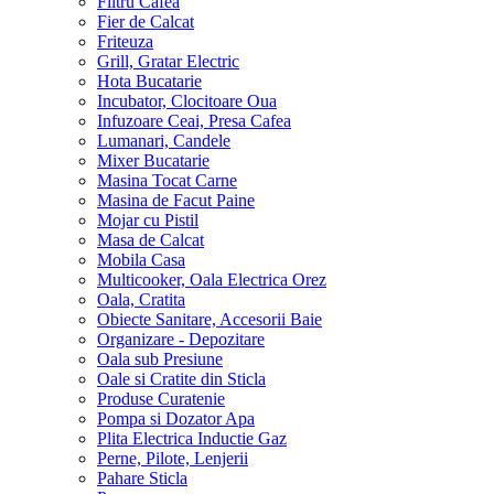
SE VA TRIMITE DOAR IN SCRIS, LA ADRESELE
contact@econvenabil.ro si econvenabil@yahoo.com ,
TELEFOANELE NEFIIND DISPONIBILE ORI
MONITORIZATE. DACA AVETI O SOLICITARE URGENTA,
O RECLAMATIE SAU UN RETUR, VA RUGAM SA O
TRIMITETI PE E-MAIL LA contact@econvenabil.ro si
econvenabil@yahoo.com. Va multumim pentru intelegere!
Home
»
Supraveghere, Securitate
»
Surse de Alimentare
»
Sursa Alimentare LED 24V 300W 12.5A Slim Conectare
Rapida Push-In DALBI 7E105 XXM
nou
Sursa Alimentare LED 24V 300W 12.5A
Slim Conectare Rapida Push-In DALBI