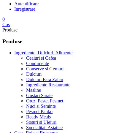
Pistol de Lipit, Letcon
Polizor Unghiular Flex
Pompa de Stropit Manuala Electrica
Pompe de Apa Electrice
Pistol de Vopsit
Rindea Electrica
Rezistente Electrice
Scule si Unelte Tolsen Tools
Trusa de Scule
Unelte si Scule Diverse
Unelte si Accesorii Constructii
Accesorii Auto
Accesorii Auto Diverse
Becuri Auto
Camera Video Auto
Invertoare, Adaptori, Incarcatoare Auto
Senzori de Parcare
Supraveghere, Securitate
Aparat Ultrasunete Caini
Accesorii Video
Bastoane Telescopice
Camere Supraveghere False
Camere video interior
Camere Supraveghere Exterior
Camera Ascunsa