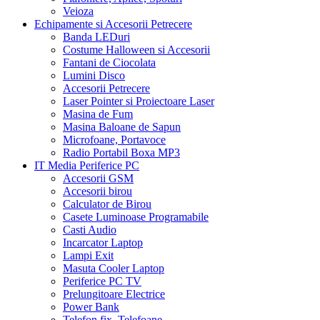
Module LED
Mobilier iluminat
Tavane false
Profile LED
Vitrine comerciale
Reclame luminoase
Aplicatii electronice
Proiecte DIY
DETALII TEHNICE
Putere: 300W
Tensiune iesire: DC24V
Curent iesire: 12.5A
Tensiune intrare: AC180-264V