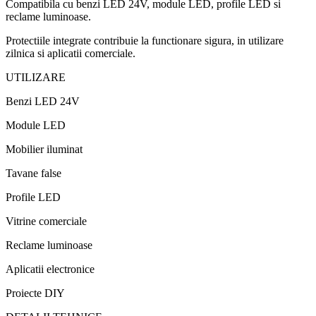
Contul meu
Plata si Livrare
Informatii
+
Informatii
Termeni si Conditii
Confidentialitate
Contact
GDPR
ANPC
SOL
Telefon protectia consumatorului 021-9551
Contact
+
Program:
Luni - Vineri: 11:00 -17:00
Sambata/Duminica: Inchis
Telefon:
+40747159999