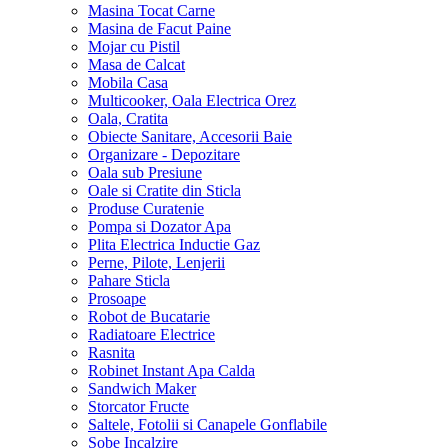
Ingrediente, Dulciuri, Alimente
Ceaiuri si Cafea
Condimente
Conserve si Gemuri
Dulciuri
Dulciuri Fara Zahar
Ingrediente Restaurante
Masline
Gustari Sarate
Orez, Paste, Pesmet
Nuci si Seminte
Pesmet Panko
Ready Meals
Sosuri si Uleiuri
Specialitati Asiatice
Casa, Baie si Bucatarie
Aeroterma, Convector
Aparate Anti Insecte
Aspiratoare
Blendere si Tocatoare
Baterii Bucatarie si Baie
Borcane, Caserole, Capace
Calorifer Electric
Cadouri Casa
Ceas de Perete