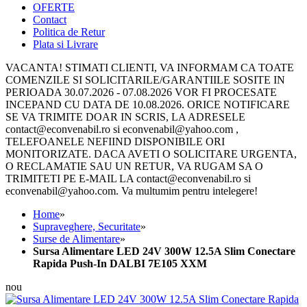
Formatul slim permite montaj usor, in mobilier, tavane false sau
vitrine comerciale.
Regletele rapide Push-In permit conectare sigura, fara suruburi sau
cablare dificila.
Carcasa din aluminiu ajuta racirea eficienta, ofera functionare stabila
si utilizare indelungata.
Sistemul de ventilatie pasiva functioneaza silentios, fara ventilator
sau zgomot suplimentar.
Compatibila cu benzi LED 24V, module LED, profile LED si
reclame luminoase.
Protectiile integrate contribuie la functionare sigura, in utilizare
zilnica si aplicatii comerciale.
UTILIZARE
Benzi LED 24V
Module LED
Mobilier iluminat