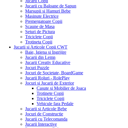
Becuri Economice
Felinare de Gradina
Intrerupatoare si Prize Electrice
Kit Incarcare Solara
Lanterne LED Reincarcabile
Lampa de Veghe
Lanterne Frontale LED
Lanterne LED pe Baterii
Lanterne Bicicleta
Lustre Vintage
Lampa Solara
Lustre si Candelabre
Proiector LED cu Acumulator / Solar
Proiector LED
Proiector LED 12V 24V
Plafoniere, Aplice, Spoturi
Veioza
Echipamente si Accesorii Petrecere
Banda LEDuri
Costume Halloween si Accesorii
Fantani de Ciocolata
Lumini Disco
Accesorii Petrecere
Laser Pointer si Proiectoare Laser
Masina de Fum