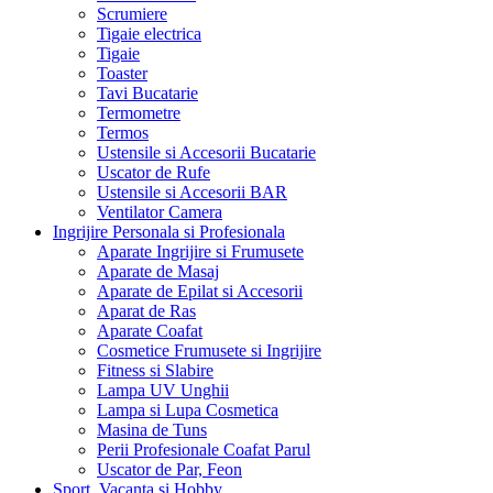
Ceas Electronic
Cantar Electronic
Cutite si Tacamuri Inox
Cuptor Electric
Cesti si Cani
Ceainice
Cupe Servit Inghetata
Decoratiuni Casa
Dozator Sapun Lichid
Decoratiuni de Paste
Dulap Textil
Echipamente Instalatii Solare
Expresor Cafea
Farfurii si Boluri
Fierbator Apa
Filtru Cafea
Fier de Calcat
Friteuza
Grill, Gratar Electric
Hota Bucatarie
Incubator, Clocitoare Oua
Infuzoare Ceai, Presa Cafea
Lumanari, Candele
Mixer Bucatarie
Masina Tocat Carne