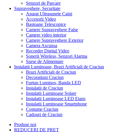
Nume
*
E-mail
*
Comentariu
*
Trimite
Sunteti pe pagina produsului
Sursa Alimentare LED 24V 300W
12.5A Slim Conectare Rapida Push-In DALBI 7E105 XXM
Supraveghere, Securitate
Surse de Alimentare
EC54236
Sursa
Alimentare LED 24V 300W 12.5A Slim Conectare Rapida Push-In
DALBI 7E105 XXM
Furnizor
112
Cumpara Ieftin pentru tine, sau ofera produsul cadou prietenilor,
familiei ori colegilor.
Sursa Alimentare LED 24V 300W 12.5A Slim cu Conectare Rapida
Push-In DALBI 7E105 XXM
ofera alimentare stabila, pentru benzi LED si aplicatii electronice.