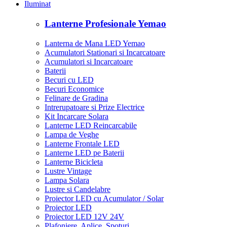
Push-In DALBI 7E105 XXM
ofera alimentare stabila, pentru benzi LED si aplicatii electronice.
Formatul slim permite montaj usor, in mobilier, tavane false sau
vitrine comerciale.
Regletele rapide Push-In permit conectare sigura, fara suruburi sau
cablare dificila.
Carcasa din aluminiu ajuta racirea eficienta, ofera functionare stabila
si utilizare indelungata.
Sistemul de ventilatie pasiva functioneaza silentios, fara ventilator
sau zgomot suplimentar.
Compatibila cu benzi LED 24V, module LED, profile LED si
reclame luminoase.
Protectiile integrate contribuie la functionare sigura, in utilizare
zilnica si aplicatii comerciale.
UTILIZARE
Benzi LED 24V