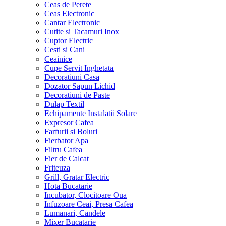
Ceas de Perete
Ceas Electronic
Cantar Electronic
Cutite si Tacamuri Inox
Cuptor Electric
Cesti si Cani
Ceainice
Cupe Servit Inghetata
Decoratiuni Casa
Dozator Sapun Lichid
Decoratiuni de Paste
Dulap Textil
Echipamente Instalatii Solare
Expresor Cafea
Farfurii si Boluri
Fierbator Apa
Filtru Cafea
Fier de Calcat
Friteuza
Grill, Gratar Electric
Hota Bucatarie
Incubator, Clocitoare Oua
Infuzoare Ceai, Presa Cafea
Lumanari, Candele
Mixer Bucatarie