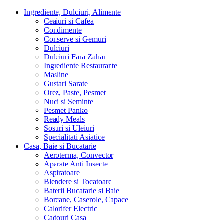
Ingrediente, Dulciuri, Alimente
Ceaiuri si Cafea
Condimente
Conserve si Gemuri
Dulciuri
Dulciuri Fara Zahar
Ingrediente Restaurante
Masline
Gustari Sarate
Orez, Paste, Pesmet
Nuci si Seminte
Pesmet Panko
Ready Meals
Sosuri si Uleiuri
Specialitati Asiatice
Casa, Baie si Bucatarie
Aeroterma, Convector
Aparate Anti Insecte
Aspiratoare
Blendere si Tocatoare
Baterii Bucatarie si Baie
Borcane, Caserole, Capace
Calorifer Electric
Cadouri Casa