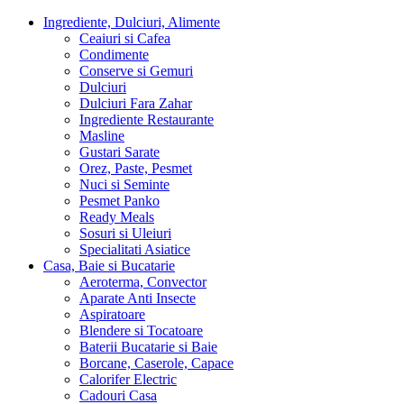
Ingrediente, Dulciuri, Alimente
Ceaiuri si Cafea
Condimente
Conserve si Gemuri
Dulciuri
Dulciuri Fara Zahar
Ingrediente Restaurante
Masline
Gustari Sarate
Orez, Paste, Pesmet
Nuci si Seminte
Pesmet Panko
Ready Meals
Sosuri si Uleiuri
Specialitati Asiatice
Casa, Baie si Bucatarie
Aeroterma, Convector
Aparate Anti Insecte
Aspiratoare
Blendere si Tocatoare
Baterii Bucatarie si Baie
Borcane, Caserole, Capace
Calorifer Electric
Cadouri Casa