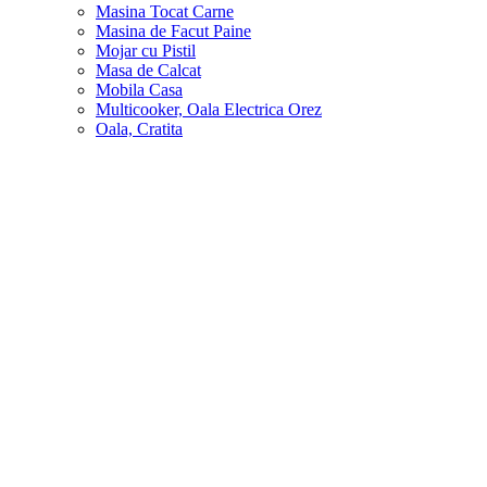
Masina Tocat Carne
Masina de Facut Paine
Mojar cu Pistil
Masa de Calcat
Mobila Casa
Multicooker, Oala Electrica Orez
Oala, Cratita
Obiecte Sanitare, Accesorii Baie
Organizare - Depozitare
Oala sub Presiune
Oale si Cratite din Sticla
Produse Curatenie
Pompa si Dozator Apa
Plita Electrica Inductie Gaz
Perne, Pilote, Lenjerii
Pahare Sticla
Prosoape
Robot de Bucatarie
Radiatoare Electrice
Rasnita
Robinet Instant Apa Calda
Sandwich Maker
Storcator Fructe
Saltele, Fotolii si Canapele Gonflabile
Sobe Incalzire