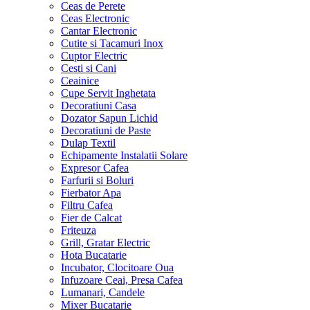
Ceas de Perete
Ceas Electronic
Cantar Electronic
Cutite si Tacamuri Inox
Cuptor Electric
Cesti si Cani
Ceainice
Cupe Servit Inghetata
Decoratiuni Casa
Dozator Sapun Lichid
Decoratiuni de Paste
Dulap Textil
Echipamente Instalatii Solare
Expresor Cafea
Farfurii si Boluri
Fierbator Apa
Filtru Cafea
Fier de Calcat
Friteuza
Grill, Gratar Electric
Hota Bucatarie
Incubator, Clocitoare Oua
Infuzoare Ceai, Presa Cafea
Lumanari, Candele
Mixer Bucatarie