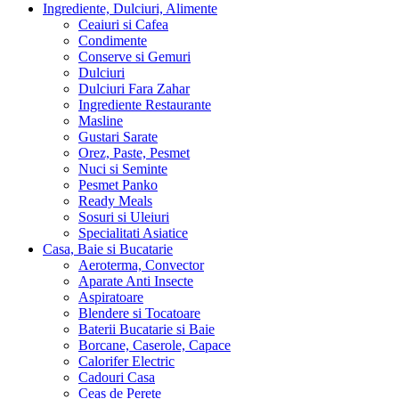
Ingrediente, Dulciuri, Alimente
Ceaiuri si Cafea
Condimente
Conserve si Gemuri
Dulciuri
Dulciuri Fara Zahar
Ingrediente Restaurante
Masline
Gustari Sarate
Orez, Paste, Pesmet
Nuci si Seminte
Pesmet Panko
Ready Meals
Sosuri si Uleiuri
Specialitati Asiatice
Casa, Baie si Bucatarie
Aeroterma, Convector
Aparate Anti Insecte
Aspiratoare
Blendere si Tocatoare
Baterii Bucatarie si Baie
Borcane, Caserole, Capace
Calorifer Electric
Cadouri Casa
Ceas de Perete