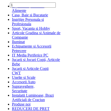
Ingrediente, Dulciuri,
Alimente
Casa, Baie si Bucatarie
Ingrijire Personala si
Profesionala
Sport, Vacanta si Hobby
Articole Gradina si Animale de
Companie
Iluminat
Echipamente si Accesorii
Petrecere
IT Media Periferice PC
Jucarii si Jocuri Copii, Articole
Bebe
Jucarii si Articole Copii
CWT
Unelte si Scule
Accesorii Auto
Supraveghere,
Securitate
Instalatii Luminoase, Brazi
Artificiali de Craciun
Produse noi
REDUCERI DE PRET