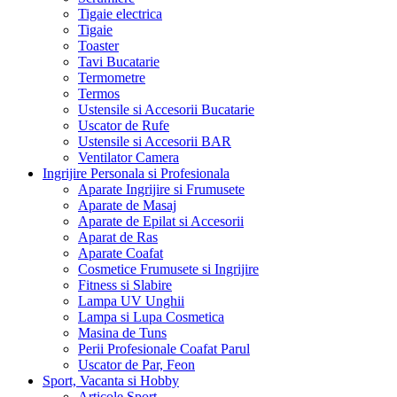
Tigaie electrica
Tigaie
Toaster
Tavi Bucatarie
Termometre
Termos
Ustensile si Accesorii Bucatarie
Uscator de Rufe
Ustensile si Accesorii BAR
Ventilator Camera
Ingrijire Personala si Profesionala
Aparate Ingrijire si Frumusete
Aparate de Masaj
Aparate de Epilat si Accesorii
Aparat de Ras
Aparate Coafat
Cosmetice Frumusete si Ingrijire
Fitness si Slabire
Lampa UV Unghii
Lampa si Lupa Cosmetica
Masina de Tuns
Perii Profesionale Coafat Parul
Uscator de Par, Feon
Sport, Vacanta si Hobby
Articole Sport