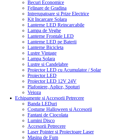
Becuri Economice
Felinare de Gradina
Intrerupatoare si Prize Electrice
Kit Incarcare Solara
Lanterne LED Reincarcabile
Lampa de Veghe
Lanterne Frontale LED
Lanterne LED pe Baterii
Lanterne Bicicleta
Lustre Vintage
Lampa Solara
Lustre si Candelabre
Proiector LED cu Acumulator / Solar
Proiector LED
Proiector LED 12V 24V
Plafoniere, Aplice, Spoturi
Veioza
Echipamente si Accesorii Petrecere
Banda LEDuri
Costume Halloween si Accesorii
Fantani de Ciocolata
Lumini Disco
Accesorii Petrecere
Laser Pointer si Proiectoare Laser
Masina de Fum