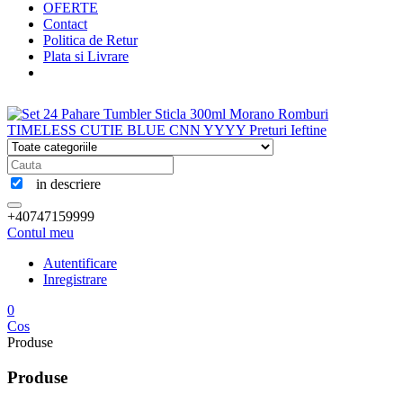
OFERTE
Contact
Politica de Retur
Plata si Livrare
in descriere
+40747159999
Contul meu
Autentificare
Inregistrare
0
Cos
Produse
Produse