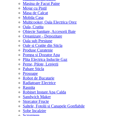
Masina de Facut Paine
Mojar cu Pistil
Masa de Calcat
Mobila Casa
Multicooker, Oala Electrica Orez
Oala, Cratita
Obiecte Sanitare, Accesorii Baie
Organizare - Depozitare
Oala sub Presiune
Oale si Cratite din Sticla
Produse Curatenie
Pompa si Dozator Apa
Plita Electrica Inductie Gaz
Perne, Pilote, Lenjerii
Pahare Sticla
Prosoape
Robot de Bucatarie
Radiatoare Electrice
Rasnita
Robinet Instant Apa Calda
Sandwich Maker
Storcator Fructe
Saltele, Fotolii si Canapele Gonflabile
Sobe Incalzire
Scrumiere