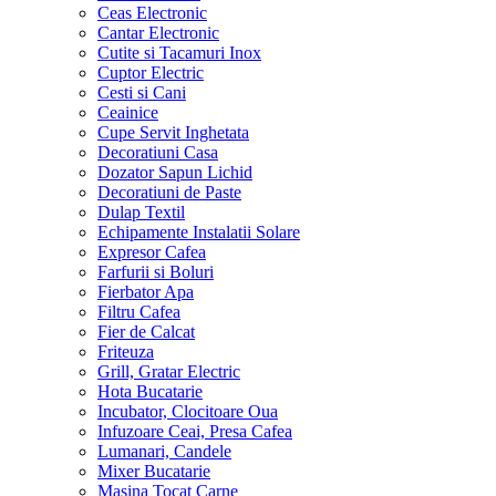
Ceas Electronic
Cantar Electronic
Cutite si Tacamuri Inox
Cuptor Electric
Cesti si Cani
Ceainice
Cupe Servit Inghetata
Decoratiuni Casa
Dozator Sapun Lichid
Decoratiuni de Paste
Dulap Textil
Echipamente Instalatii Solare
Expresor Cafea
Farfurii si Boluri
Fierbator Apa
Filtru Cafea
Fier de Calcat
Friteuza
Grill, Gratar Electric
Hota Bucatarie
Incubator, Clocitoare Oua
Infuzoare Ceai, Presa Cafea
Lumanari, Candele
Mixer Bucatarie
Masina Tocat Carne