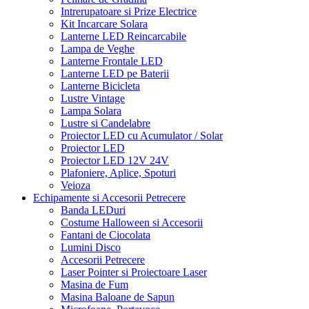
Intrerupatoare si Prize Electrice
Kit Incarcare Solara
Lanterne LED Reincarcabile
Lampa de Veghe
Lanterne Frontale LED
Lanterne LED pe Baterii
Lanterne Bicicleta
Lustre Vintage
Lampa Solara
Lustre si Candelabre
Proiector LED cu Acumulator / Solar
Proiector LED
Proiector LED 12V 24V
Plafoniere, Aplice, Spoturi
Veioza
Echipamente si Accesorii Petrecere
Banda LEDuri
Costume Halloween si Accesorii
Fantani de Ciocolata
Lumini Disco
Accesorii Petrecere
Laser Pointer si Proiectoare Laser
Masina de Fum
Masina Baloane de Sapun