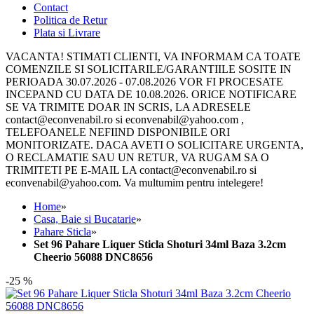
Contact
Politica de Retur
Plata si Livrare
VACANTA! STIMATI CLIENTI, VA INFORMAM CA TOATE
COMENZILE SI SOLICITARILE/GARANTIILE SOSITE IN
PERIOADA 30.07.2026 - 07.08.2026 VOR FI PROCESATE
INCEPAND CU DATA DE 10.08.2026. ORICE NOTIFICARE
SE VA TRIMITE DOAR IN SCRIS, LA ADRESELE
contact@econvenabil.ro si econvenabil@yahoo.com ,
TELEFOANELE NEFIIND DISPONIBILE ORI
MONITORIZATE. DACA AVETI O SOLICITARE URGENTA,
O RECLAMATIE SAU UN RETUR, VA RUGAM SA O
TRIMITETI PE E-MAIL LA contact@econvenabil.ro si
econvenabil@yahoo.com. Va multumim pentru intelegere!
Home
»
Casa, Baie si Bucatarie
»
Pahare Sticla
»
Set 96 Pahare Liquer Sticla Shoturi 34ml Baza 3.2cm
Cheerio 56088 DNC8656
-25 %