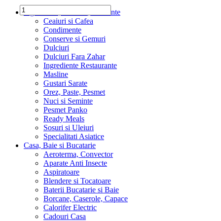
Ingrediente, Dulciuri, Alimente
Ceaiuri si Cafea
Condimente
Conserve si Gemuri
Dulciuri
Dulciuri Fara Zahar
Ingrediente Restaurante
Masline
Gustari Sarate
Orez, Paste, Pesmet
Nuci si Seminte
Pesmet Panko
Ready Meals
Sosuri si Uleiuri
Specialitati Asiatice
Casa, Baie si Bucatarie
Aeroterma, Convector
Aparate Anti Insecte
Aspiratoare
Blendere si Tocatoare
Baterii Bucatarie si Baie
Borcane, Caserole, Capace
Calorifer Electric
Cadouri Casa