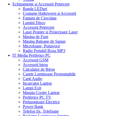
Echipamente si Accesorii Petrecere
Banda LEDuri
Costume Halloween si Accesorii
Fantani de Ciocolata
Lumini Disco
Accesorii Petrecere
Laser Pointer si Proiectoare Laser
Masina de Fum
Masina Baloane de Sapun
Microfoane, Portavoce
Radio Portabil Boxa MP3
IT Media Periferice PC
Accesorii GSM
Accesorii birou
Calculator de Birou
Casete Luminoase Programabile
Casti Audio
Incarcator Laptop
Lampi Exit
Masuta Cooler Laptop
Periferice PC TV
Prelungitoare Electrice
Power Bank
Telefon fix, Telefoane
Reclame Luminoase Interior