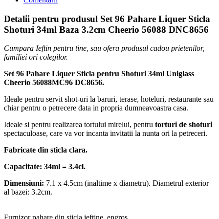
Detalii pentru produsul Set 96 Pahare Liquer Sticla
Shoturi 34ml Baza 3.2cm Cheerio 56088 DNC8656
Cumpara Ieftin pentru tine, sau ofera produsul cadou prietenilor,
familiei ori colegilor.
Set 96 Pahare Liquer Sticla pentru Shoturi 34ml Uniglass
Cheerio 56088MC96 DC8656.
Ideale pentru servit shot-uri la baruri, terase, hoteluri, restaurante sau
chiar pentru o petrecere data in propria dumneavoastra casa.
Ideale si pentru realizarea tortului mirelui, pentru
torturi de shoturi
spectaculoase, care va vor incanta invitatii la nunta ori la petreceri.
Fabricate din sticla clara.
Capacitate: 34ml = 3.4cl.
Dimensiuni:
7.1 x 4.5cm (inaltime x diametru). Diametrul exterior
al bazei: 3.2cm.
Furnizor pahare din sticla ieftine, engros.