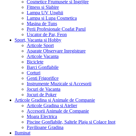
Cosmetice Frumusete si Ingrijire
Fitness si Slabire
Lampa UV Unghii
Lampa si Lupa Cosmetica
Masina de Tuns
Perii Profesionale Coafat Parul
Uscator de Par, Feon
Sport, Vacanta si Hobby
Articole Sport
Aparate Observare Inregistrare
Articole Vacanta
Biciclete
Barci Gonflabile
Corturi
Genti Frigorifice
Instrumente Muzicale si Accesorii
Jocuri de Vacanta
Jocuri de Poker
Articole Gradina si Animale de Companie
Articole Gradina si Atelier
Accesorii Animale de Companie
Moara Electrica
Piscine Gonflabile, Saltele Plaja si Colace Inot
Pavilioane Gradina
Iluminat