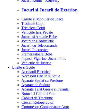
Jucarii Roluri - RolePlay
Jocuri si Jucarii de Exterior
Casute si Mobilier de Joaca
Trotinete Copii
Triciclete Copii
Vehicule fara Pedale
Jucarii si Articole Bebe
Jocuri de Constructie
Jucarii cu Telecomanda
Jucarii Interactive
Premergatoare Bebe
Papusi, Figurine, Jucarii Plus
Vehicule de Jucarie
Unelte si Scule
Accesorii Electrice
Accesorii Unelte si Scule
Aparate Spalat cu Presiune
Aparate de Sudura
Aparate Taiat Gresie si Faianta
Butuci si Cilindri Yale
Cabluri de Tractiune
Ciocan Rotopercutor
Compresor, Compresoare Auto