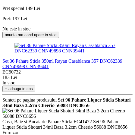
Pret special
149 Lei
Pret:
197 Lei
Nu este in stoc
anunta-ma cand apare in stoc
Set 36 Pahare Sticla 350ml Rayan Casablanca 357 DNC62339
CNN49698 CNN39441
EC50732
183 Lei
In stoc
+ adauga in cos
Sunteti pe pagina produsului
Set 96 Pahare Liquer Sticla Shoturi
34ml Baza 3.2cm Cheerio 56088 DNC8656
Casa, Baie si Bucatarie
Pahare Sticla
EC41472
Set 96 Pahare
Liquer Sticla Shoturi 34ml Baza 3.2cm Cheerio 56088 DNC8656
Furnizor