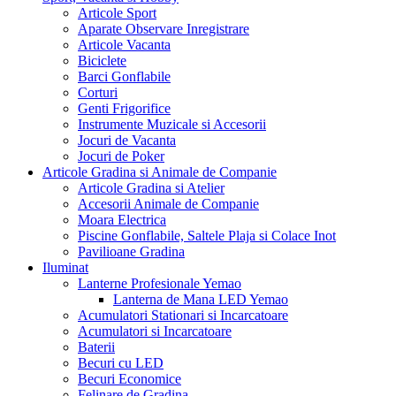
Articole Sport
Aparate Observare Inregistrare
Articole Vacanta
Biciclete
Barci Gonflabile
Corturi
Genti Frigorifice
Instrumente Muzicale si Accesorii
Jocuri de Vacanta
Jocuri de Poker
Articole Gradina si Animale de Companie
Articole Gradina si Atelier
Accesorii Animale de Companie
Moara Electrica
Piscine Gonflabile, Saltele Plaja si Colace Inot
Pavilioane Gradina
Iluminat
Lanterne Profesionale Yemao
Lanterna de Mana LED Yemao
Acumulatori Stationari si Incarcatoare
Acumulatori si Incarcatoare
Baterii
Becuri cu LED
Becuri Economice
Felinare de Gradina