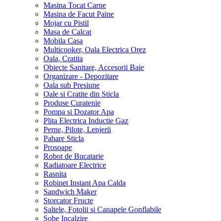
Masina Tocat Carne
Masina de Facut Paine
Mojar cu Pistil
Masa de Calcat
Mobila Casa
Multicooker, Oala Electrica Orez
Oala, Cratita
Obiecte Sanitare, Accesorii Baie
Organizare - Depozitare
Oala sub Presiune
Oale si Cratite din Sticla
Produse Curatenie
Pompa si Dozator Apa
Plita Electrica Inductie Gaz
Perne, Pilote, Lenjerii
Pahare Sticla
Prosoape
Robot de Bucatarie
Radiatoare Electrice
Rasnita
Robinet Instant Apa Calda
Sandwich Maker
Storcator Fructe
Saltele, Fotolii si Canapele Gonflabile
Sobe Incalzire