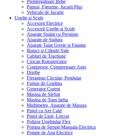
Premergatoare Bebe
Papusi, Figurine, Jucarii Plus
Vehicule de Jucarie
Unelte si Scule
Accesorii Electrice
Accesorii Unelte si Scule
Aparate Spalat cu Presiune
Aparate de Sudura
Aparate Taiat Gresie si Faianta
Butuci si Cilindri Yale
Cabluri de Tractiune
Ciocan Rotopercutor
Compresor, Compresoare Auto
Drujbe
Fierastrau Circular, Pendular
Furtun de Gradina
Generator Curent
Masina de Slefuit
Masina de Tuns Iarba
Multimetru, Aparate de Masura
Pistol cu Aer Cald
Pistol de Lipit, Letcon
Polizor Unghiular Flex
Pompa de Stropit Manuala Electrica
Pompe de Apa Electrice