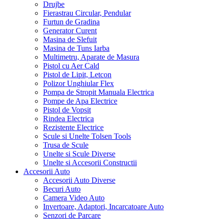
Drujbe
Fierastrau Circular, Pendular
Furtun de Gradina
Generator Curent
Masina de Slefuit
Masina de Tuns Iarba
Multimetru, Aparate de Masura
Pistol cu Aer Cald
Pistol de Lipit, Letcon
Polizor Unghiular Flex
Pompa de Stropit Manuala Electrica
Pompe de Apa Electrice
Pistol de Vopsit
Rindea Electrica
Rezistente Electrice
Scule si Unelte Tolsen Tools
Trusa de Scule
Unelte si Scule Diverse
Unelte si Accesorii Constructii
Accesorii Auto
Accesorii Auto Diverse
Becuri Auto
Camera Video Auto
Invertoare, Adaptori, Incarcatoare Auto
Senzori de Parcare