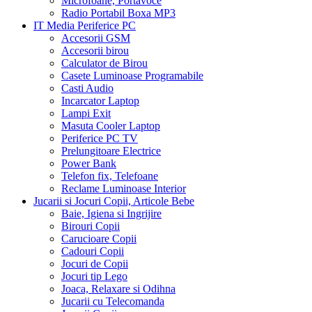
Microfoane, Portavoce
Radio Portabil Boxa MP3
IT Media Periferice PC
Accesorii GSM
Accesorii birou
Calculator de Birou
Casete Luminoase Programabile
Casti Audio
Incarcator Laptop
Lampi Exit
Masuta Cooler Laptop
Periferice PC TV
Prelungitoare Electrice
Power Bank
Telefon fix, Telefoane
Reclame Luminoase Interior
Jucarii si Jocuri Copii, Articole Bebe
Baie, Igiena si Ingrijire
Birouri Copii
Carucioare Copii
Cadouri Copii
Jocuri de Copii
Jocuri tip Lego
Joaca, Relaxare si Odihna
Jucarii cu Telecomanda