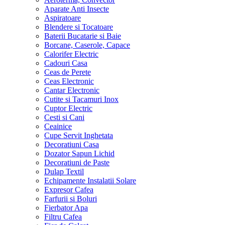
Aparate Anti Insecte
Aspiratoare
Blendere si Tocatoare
Baterii Bucatarie si Baie
Borcane, Caserole, Capace
Calorifer Electric
Cadouri Casa
Ceas de Perete
Ceas Electronic
Cantar Electronic
Cutite si Tacamuri Inox
Cuptor Electric
Cesti si Cani
Ceainice
Cupe Servit Inghetata
Decoratiuni Casa
Dozator Sapun Lichid
Decoratiuni de Paste
Dulap Textil
Echipamente Instalatii Solare
Expresor Cafea
Farfurii si Boluri
Fierbator Apa
Filtru Cafea