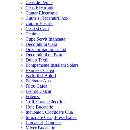
Ceas de Perete
Ceas Electronic
Cantar Electronic
Cutite si Tacamuri Inox
Cuptor Electric
Cesti si Cani
Ceainice
Cupe Servit Inghetata
Decoratiuni Casa
Dozator Sapun Lichid
Decoratiuni de Paste
Dulap Textil
Echipamente Instalatii Solare
Expresor Cafea
Farfurii si Boluri
Fierbator Apa
Filtru Cafea
Fier de Calcat
Friteuza
Grill, Gratar Electric
Hota Bucatarie
Incubator, Clocitoare Oua
Infuzoare Ceai, Presa Cafea
Lumanari, Candele
Mixer Bucatarie