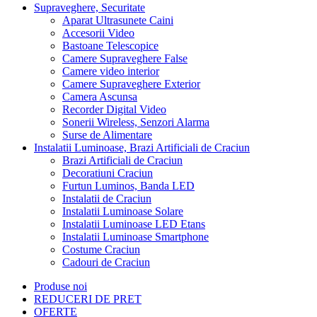
Supraveghere, Securitate
Aparat Ultrasunete Caini
Accesorii Video
Bastoane Telescopice
Camere Supraveghere False
Camere video interior
Camere Supraveghere Exterior
Camera Ascunsa
Recorder Digital Video
Sonerii Wireless, Senzori Alarma
Surse de Alimentare
Instalatii Luminoase, Brazi Artificiali de Craciun
Brazi Artificiali de Craciun
Decoratiuni Craciun
Furtun Luminos, Banda LED
Instalatii de Craciun
Instalatii Luminoase Solare
Instalatii Luminoase LED Etans
Instalatii Luminoase Smartphone
Costume Craciun
Cadouri de Craciun
Produse noi
REDUCERI DE PRET
OFERTE