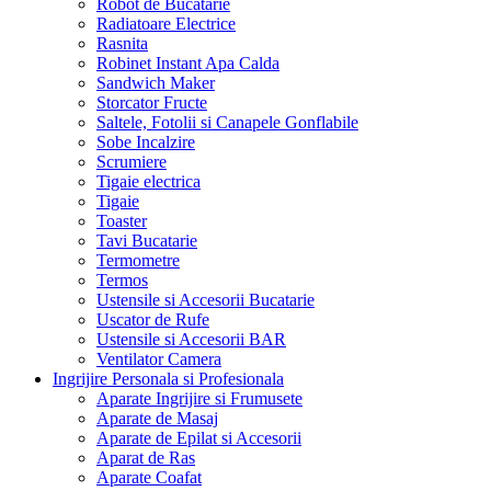
Robot de Bucatarie
Radiatoare Electrice
Rasnita
Robinet Instant Apa Calda
Sandwich Maker
Storcator Fructe
Saltele, Fotolii si Canapele Gonflabile
Sobe Incalzire
Scrumiere
Tigaie electrica
Tigaie
Toaster
Tavi Bucatarie
Termometre
Termos
Ustensile si Accesorii Bucatarie
Uscator de Rufe
Ustensile si Accesorii BAR
Ventilator Camera
Ingrijire Personala si Profesionala
Aparate Ingrijire si Frumusete
Aparate de Masaj
Aparate de Epilat si Accesorii
Aparat de Ras
Aparate Coafat