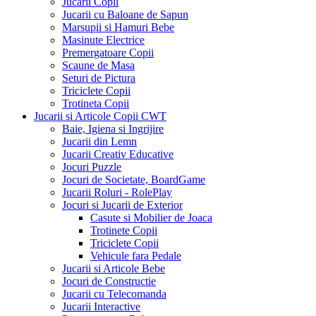
Jucarii Copii
Jucarii cu Baloane de Sapun
Marsupii si Hamuri Bebe
Masinute Electrice
Premergatoare Copii
Scaune de Masa
Seturi de Pictura
Triciclete Copii
Trotineta Copii
Jucarii si Articole Copii CWT
Baie, Igiena si Ingrijire
Jucarii din Lemn
Jucarii Creativ Educative
Jocuri Puzzle
Jocuri de Societate, BoardGame
Jucarii Roluri - RolePlay
Jocuri si Jucarii de Exterior
Casute si Mobilier de Joaca
Trotinete Copii
Triciclete Copii
Vehicule fara Pedale
Jucarii si Articole Bebe
Jocuri de Constructie
Jucarii cu Telecomanda
Jucarii Interactive