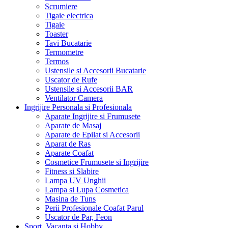
Scrumiere
Tigaie electrica
Tigaie
Toaster
Tavi Bucatarie
Termometre
Termos
Ustensile si Accesorii Bucatarie
Uscator de Rufe
Ustensile si Accesorii BAR
Ventilator Camera
Ingrijire Personala si Profesionala
Aparate Ingrijire si Frumusete
Aparate de Masaj
Aparate de Epilat si Accesorii
Aparat de Ras
Aparate Coafat
Cosmetice Frumusete si Ingrijire
Fitness si Slabire
Lampa UV Unghii
Lampa si Lupa Cosmetica
Masina de Tuns
Perii Profesionale Coafat Parul
Uscator de Par, Feon
Sport, Vacanta si Hobby