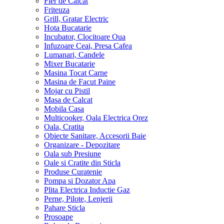
Fier de Calcat
Friteuza
Grill, Gratar Electric
Hota Bucatarie
Incubator, Clocitoare Oua
Infuzoare Ceai, Presa Cafea
Lumanari, Candele
Mixer Bucatarie
Masina Tocat Carne
Masina de Facut Paine
Mojar cu Pistil
Masa de Calcat
Mobila Casa
Multicooker, Oala Electrica Orez
Oala, Cratita
Obiecte Sanitare, Accesorii Baie
Organizare - Depozitare
Oala sub Presiune
Oale si Cratite din Sticla
Produse Curatenie
Pompa si Dozator Apa
Plita Electrica Inductie Gaz
Perne, Pilote, Lenjerii
Pahare Sticla
Prosoape