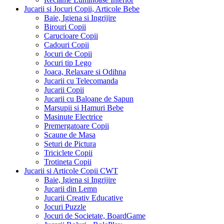
Jucarii si Jocuri Copii, Articole Bebe
Baie, Igiena si Ingrijire
Birouri Copii
Carucioare Copii
Cadouri Copii
Jocuri de Copii
Jocuri tip Lego
Joaca, Relaxare si Odihna
Jucarii cu Telecomanda
Jucarii Copii
Jucarii cu Baloane de Sapun
Marsupii si Hamuri Bebe
Masinute Electrice
Premergatoare Copii
Scaune de Masa
Seturi de Pictura
Triciclete Copii
Trotineta Copii
Jucarii si Articole Copii CWT
Baie, Igiena si Ingrijire
Jucarii din Lemn
Jucarii Creativ Educative
Jocuri Puzzle
Jocuri de Societate, BoardGame