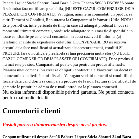
Pahare Liquer Sticla Shoturi 34ml Baza 3.2cm Cheerio 56088 DNC8656 poate
fi schimbat fara notificare prealabila, (NU ESTE CAZUL COMENZILOR DEJA
PLASATE ORI CONFIRMATE). Va rugam, inainte sa comandati un produs, sa
cititi Termeni si Conditii, Renuntarea la Cumparare si Informatii Utile. NOTA!
Este posibil ca, intre perioada de timp in care ati adaugat produsul in cos si
momentul trimiterii comenzii, produsele adaugate sa nu mai fie disponibile in
toate cantitatile pe care le-ati comandat. In acest caz, veti fi informat(a)
telefonic, inainte de expedierea coletului. ECONVENABIL.RO isi rezerva
dreptul de a face modificari si actualizari ale acestor termeni, conditii SI
PRETURI, fara o notificare prealabila si fara precizarea motivelor (NU ESTE
CAZUL COMENZILOR DEJA PLASATE ORI CONFIRMATE). Daca produsul
nu mai este pe stoc, Cumparatorul poate opta pentru un produs alternativ.
Plasarea unei comenzi nu creeaza obligatii contractuale Vanzatorului decat in
momentul expedierii facturii fiscale. Va rugam sa cititi termenii si conditiile de
fiecare data cand doriti sa cumparati produse de la noi. Factura si Certificatul de
garantie le primiti pe adresa de e-mail introdusa la plasarea comenzii.
Nu exista informatii disponibile privind garantia. Ne puteti contacta
pentru mai multe detalii.
Comentarii clienti
Postati parerea dumneavoastra despre acest produs.
Ce spun utilizatorii despre Set 96 Pahare Liquer Sticla Shoturi 34ml Baza