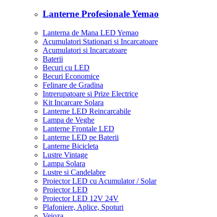
Lanterne Profesionale Yemao
Lanterna de Mana LED Yemao
Acumulatori Stationari si Incarcatoare
Acumulatori si Incarcatoare
Baterii
Becuri cu LED
Becuri Economice
Felinare de Gradina
Intrerupatoare si Prize Electrice
Kit Incarcare Solara
Lanterne LED Reincarcabile
Lampa de Veghe
Lanterne Frontale LED
Lanterne LED pe Baterii
Lanterne Bicicleta
Lustre Vintage
Lampa Solara
Lustre si Candelabre
Proiector LED cu Acumulator / Solar
Proiector LED
Proiector LED 12V 24V
Plafoniere, Aplice, Spoturi
Veioza