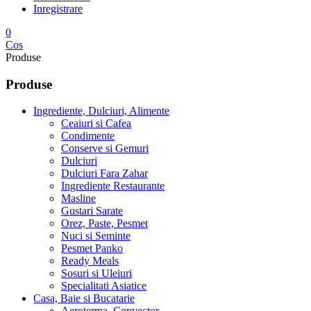
Inregistrare
0
Cos
Produse
Produse
Ingrediente, Dulciuri, Alimente
Ceaiuri si Cafea
Condimente
Conserve si Gemuri
Dulciuri
Dulciuri Fara Zahar
Ingrediente Restaurante
Masline
Gustari Sarate
Orez, Paste, Pesmet
Nuci si Seminte
Pesmet Panko
Ready Meals
Sosuri si Uleiuri
Specialitati Asiatice
Casa, Baie si Bucatarie
Aeroterma, Convector