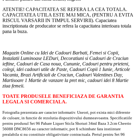
ATENTIE! CAPACITATEA SE REFERA LA CEA TOTALA.
CAPACITATEA UTILA ESTE MAI MICA, (PENTRU A EVITA
RISCUL VARSARII IN TIMPUL SERVIRII). Capaciatea
inscriptionata de producator se refera la capacitatea interioara totala
pana la buza.
Magazin Online cu Idei de Cadouri Barbati, Femei si Copii,
Instalatii Luminoase LEDuri, Decoratiuni si Cadouri de Craciun
ieftine, Cadouri de Casa noua, Cununie, Cadouri pentru prieteni,
colegi, idei cadouri utile de Paste, Cadouri Copii 1 Iunie, Articole
Vacanta, Brazi Artificiali de Craciun, Cadouri Valentines Day,
Martisoare 1 Martie de vanzare la pret mic, cadouri idei 8 Martie
ziua femeii.
TOATE PRODUSELE BENEFICIAZA DE GARANTIA
LEGALA SI COMERCIALA.
Fotografia prezentata are caracter informativ. Uneori, pot exista mici diferente
de culoare, in functie de rezolutia dispozitivului dumneavoastra. Specificatiile
pentru produsul Set 96 Pahare Liquer Sticla Shoturi 34ml Baza 3.2cm Cheerio
56088 DNC8656 au caracter informativ, pot fi schimbate fara instiintare
prealabila si nu constituie obligativitate contractuala. Pretul pentru Set 96